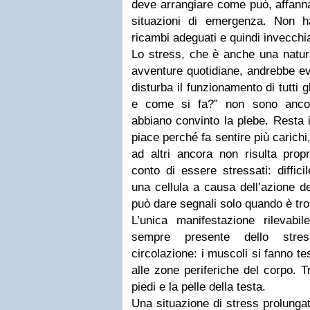
deve arrangiare come può, affann
situazioni di emergenza. Non h
ricambi adeguati e quindi invecchia
Lo stress, che è anche una natura
avventure quotidiane, andrebbe ev
disturba il funzionamento di tutti 
e come si fa?” non sono ancor
abbiano convinto la plebe. Resta i
piace perché fa sentire più carichi, 
ad altri ancora non risulta prop
conto di essere stressati: diffici
una cellula a causa dell’azione de
può dare segnali solo quando è tro
L’unica manifestazione rilevab
sempre presente dello stre
circolazione: i muscoli si fanno te
alle zone periferiche del corpo. T
piedi e la pelle della testa.
Una situazione di stress prolungato