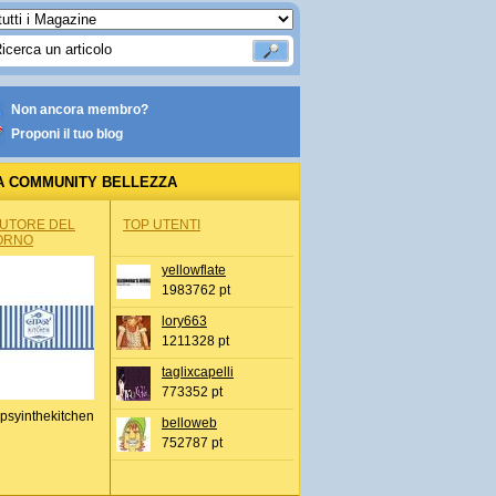
Non ancora membro?
Proponi il tuo blog
A COMMUNITY BELLEZZA
AUTORE DEL
TOP UTENTI
ORNO
yellowflate
1983762 pt
lory663
1211328 pt
taglixcapelli
773352 pt
psyinthekitchen
belloweb
752787 pt