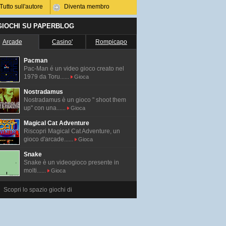
Tutto sull'autore
Diventa membro
 GIOCHI SU PAPERBLOG
Arcade
Casino'
Rompicapo
Pacman
Pac-Man é un video gioco creato nel
1979 da Toru......
Gioca
Nostradamus
Nostradamus è un gioco " shoot them
up" con una......
Gioca
Magical Cat Adventure
Riscopri Magical Cat Adventure, un
gioco d'arcade......
Gioca
Snake
Snake è un videogioco presente in
molti......
Gioca
Scopri lo spazio giochi di