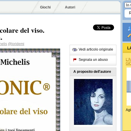
Giochi
Autori
colare del viso.
.
elis
@loridemi
L
Vedi articolo originale
L'
Segnala un abuso
GI
A proposito dell'autore
Agi