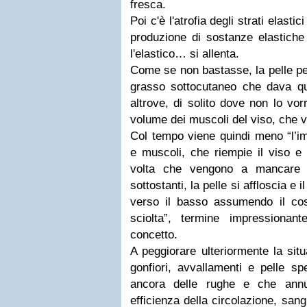
fresca.
Poi c'è l'atrofia degli strati elastic
produzione di sostanze elastiche
l'elastico… si allenta.
Come se non bastasse, la pelle per
grasso sottocutaneo che dava quel
altrove, di solito dove non lo vo
volume dei muscoli del viso, che 
Col tempo viene quindi meno “l’im
e muscoli, che riempie il viso e 
volta che vengono a mancare l'
sottostanti, la pelle si affloscia e 
verso il basso assumendo il cos
sciolta”, termine impressiona
concetto.
A peggiorare ulteriormente la sit
gonfiori, avvallamenti e pelle s
ancora delle rughe e che ann
efficienza della circolazione, sang