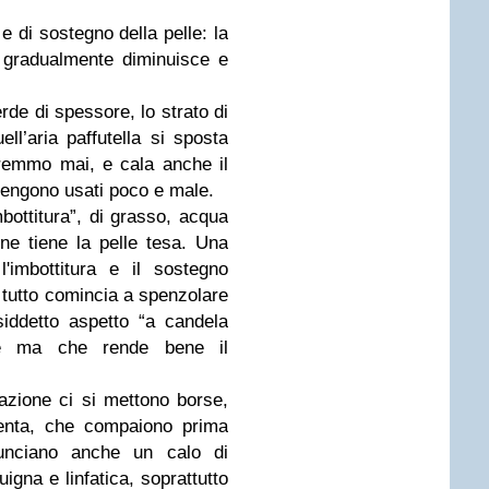
i e di sostegno della pelle: la
 gradualmente diminuisce e
de di spessore, lo strato di
l’aria paffutella si sposta
rremmo mai, e cala anche il
vengono usati poco e male.
bottitura”, di grasso, acqua
ne tiene la pelle tesa. Una
imbottitura e il sostegno
il tutto comincia a spenzolare
iddetto aspetto “a candela
nte ma che rende bene il
uazione ci si mettono borse,
penta, che compaiono prima
unciano anche un calo di
uigna e linfatica, soprattutto