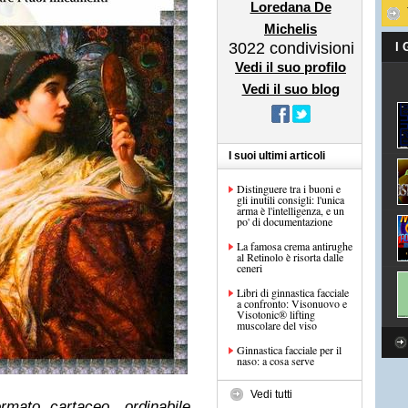
Loredana De
Michelis
3022
condivisioni
I
Vedi il suo profilo
Vedi il suo blog
I suoi ultimi articoli
Distinguere tra i buoni e
gli inutili consigli: l'unica
arma è l'intelligenza, e un
po' di documentazione
La famosa crema antirughe
al Retinolo è risorta dalle
ceneri
Libri di ginnastica facciale
a confronto: Visonuovo e
Visotonic® lifting
muscolare del viso
Ginnastica facciale per il
naso: a cosa serve
Vedi tutti
rmato cartaceo, ordinabile