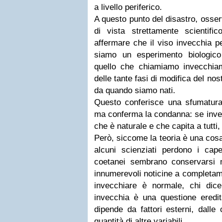
a livello periferico.
A questo punto del disastro, osse
di vista strettamente scientifi
affermare che il viso invecchia p
siamo un esperimento biologico
quello che chiamiamo invecchia
delle tante fasi di modifica del no
da quando siamo nati.
Questo conferisce una sfumatura 
ma conferma la condanna: se invec
che è naturale e che capita a tutti, 
Però, siccome la teoria è una cosa,
alcuni scienziati perdono i cape
coetanei sembrano conservarsi 
innumerevoli noticine a completame
invecchiare è normale, chi dic
invecchia è una questione eredit
dipende da fattori esterni, dalle
quantità di altre variabili.