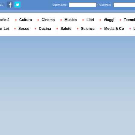
 su
Username
Password
ocietà
Cultura
Cinema
Musica
Libri
Viaggi
Tecnol
er Lei
Sesso
Cucina
Salute
Scienze
Media & Co