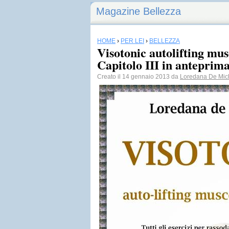
Magazine Bellezza
HOME
›
PER LEI
›
BELLEZZA
Visotonic autolifting mus
Capitolo III in anteprima
Creato il 14 gennaio 2013 da
Loredana De Mich