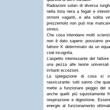
Radiazioni solari di diversa lungh
nella lista nera a fegati e intest
ormoni vaganti, e alla solita 
prezzemolo non può mai mancare: 
stress.
Che cosa intendano molti scienzia
non è dato sapere: possiamo pre
fattore K determinato da un equaz
cioè incognita.
L’aspetto interessante del fattor
una pezza alle teorie universal
irritanti eccezioni.
La spiegazione di cosa si i
rassicurante: tutti sanno che qua
mette a funzionare peggio del sol
anche quelli più squisitamente fis
respirazione e digestione. Essere
energie al funzionamento ottimal