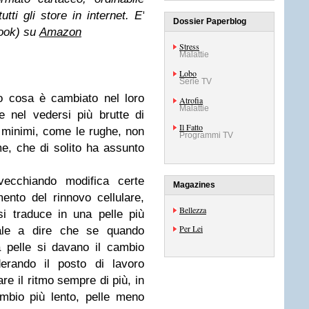
utti gli store in internet. E'
Dossier Paperblog
book) su
Amazon
Stress
Malattie
Lobo
Serie TV
o cosa è cambiato nel loro
Atrofia
Malattie
e nel vedersi più brutte di
Il Fatto
 minimi, come le rughe, non
Programmi TV
me, che di solito ha assunto
vecchiando modifica certe
Magazines
mento del rinnovo cellulare,
Bellezza
si traduce in una pelle più
Per Lei
vale a dire che se quando
a pelle si davano il cambio
erando il posto di lavoro
re il ritmo sempre di più, in
ambio più lento, pelle meno