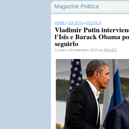
Magazine Politica
HOME
›
SOCIETÀ
›
POLITICA
Vladimir Putin interviene
l'Isis e Barack Obama po
seguirlo
Creato il 18 settembre 2015 da
Pfg1971