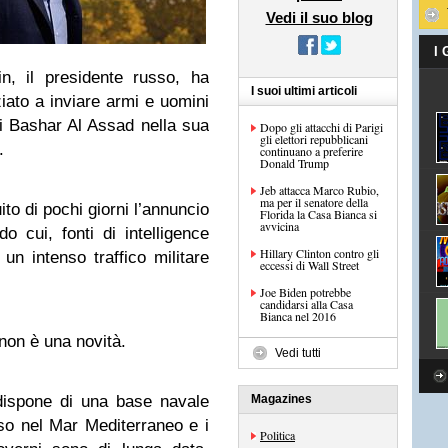
Vedi il suo blog
I
n, il presidente russo, ha
I suoi ultimi articoli
iato a inviare armi e uomini
di Bashar Al Assad nella sua
Dopo gli attacchi di Parigi
gli elettori repubblicani
.
continuano a preferire
Donald Trump
Jeb attacca Marco Rubio,
ma per il senatore della
to di pochi giorni l’annuncio
Florida la Casa Bianca si
avvicina
 cui, fonti di intelligence
Hillary Clinton contro gli
un intenso traffico militare
eccessi di Wall Street
Joe Biden potrebbe
candidarsi alla Casa
Bianca nel 2016
non è una novità.
Vedi tutti
dispone di una base navale
Magazines
so nel Mar Mediterraneo e i
Politica