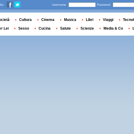
 su
Username
Password
ocietà
Cultura
Cinema
Musica
Libri
Viaggi
Tecnol
er Lei
Sesso
Cucina
Salute
Scienze
Media & Co