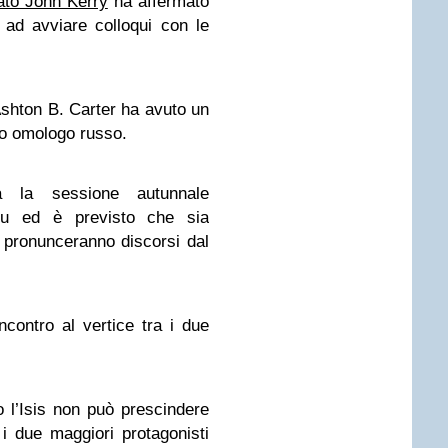
tato John Kerry
ha affermato
ad avviare colloqui con le
 Ashton B. Carter ha avuto un
suo omologo russo.
à la sessione autunnale
Onu ed è previsto che sia
pronunceranno discorsi dal
contro al vertice tra i due
ro l’Isis non può prescindere
 i due maggiori protagonisti