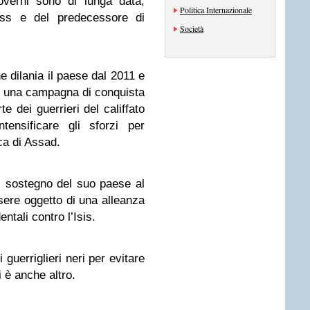
overni sono di lunga data,
Politica Internazionale
’Urss e del predecessore di
Società
he dilania il paese dal 2011 e
in una campagna di conquista
te dei guerrieri del califfato
ensificare gli sforzi per
ca di Assad.
l sostegno del suo paese al
re oggetto di una alleanza
ntali contro l’Isis.
 guerriglieri neri per evitare
vi è anche altro.