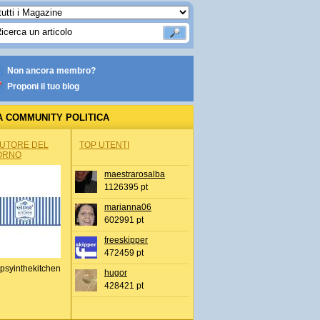
Non ancora membro?
Proponi il tuo blog
A COMMUNITY POLITICA
AUTORE DEL
TOP UTENTI
ORNO
maestrarosalba
1126395 pt
marianna06
602991 pt
freeskipper
472459 pt
psyinthekitchen
hugor
428421 pt