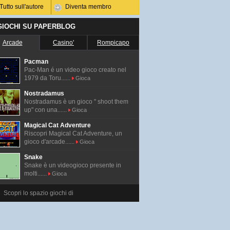
Tutto sull'autore
Diventa membro
 GIOCHI SU PAPERBLOG
Arcade
Casino'
Rompicapo
Pacman
Pac-Man é un video gioco creato nel
1979 da Toru......
Gioca
Nostradamus
Nostradamus è un gioco " shoot them
up" con una......
Gioca
Magical Cat Adventure
Riscopri Magical Cat Adventure, un
gioco d'arcade......
Gioca
Snake
Snake è un videogioco presente in
molti......
Gioca
Scopri lo spazio giochi di