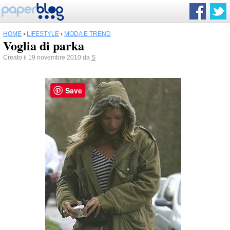
HOME
›
LIFESTYLE
›
MODA E TREND
Voglia di parka
Creato il 19 novembre 2010 da
S
Save