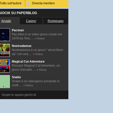
Tutto sull'autore
Diventa membro
 GIOCHI SU PAPERBLOG
Arcade
Casino'
Rompicapo
Pacman
Pac-Man é un video gioco creato nel
1979 da Toru......
Gioca
Nostradamus
Nostradamus è un gioco " shoot them
up" con una......
Gioca
Magical Cat Adventure
Riscopri Magical Cat Adventure, un
gioco d'arcade......
Gioca
Snake
Snake è un videogioco presente in
molti......
Gioca
Scopri lo spazio giochi di