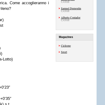
Ciclisti
erica. Come accoglieranno i
rileno?
Samuel Dumoulin
Ciclisti
Alberto Contador
ar)
Ciclisti
st
Magazines
Ciclismo
)
Sport
i)
-Lotto)
+0’23″
 +0’35″
) s.t.