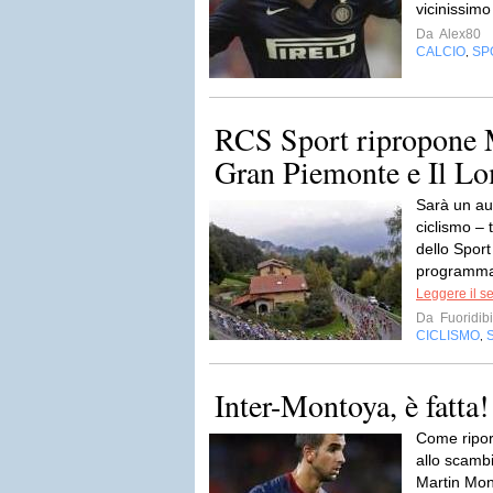
vicinissimo
Da
Alex80
CALCIO
SP
,
RCS Sport ripropone 
Gran Piemonte e Il L
Sarà un au
ciclismo –
dello Sport
programma n
Leggere il s
Da
Fuoridibi
CICLISMO
,
Inter-Montoya, è fatta!
Come ripor
allo scamb
Martin Mon