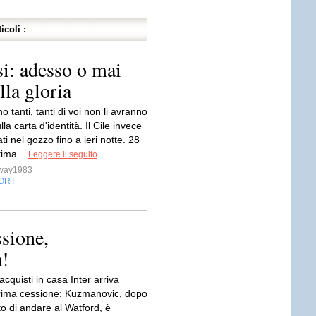
icoli :
i: adesso o mai
lla gloria
o tanti, tanti di voi non li avranno
la carta d'identità. Il Cile invece
ati nel gozzo fino a ieri notte. 28
tima...
Leggere il seguito
sway1983
ORT
sione,
!
acquisti in casa Inter arriva
rima cessione: Kuzmanovic, dopo
ato di andare al Watford, è