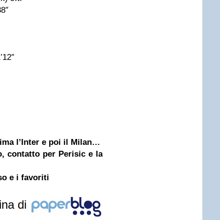
38″
’12″
ima l’Inter e poi il Milan…
, contatto per Perisic e la
o e i favoriti
ina di