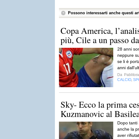
Possono interessarti anche questi art
Copa America, l’analis
più, Cile a un passo da
28 anni son
neppure sul
se li è port
anni dall'ul
Da
Pablito
CALCIO
SP
,
Sky- Ecco la prima ces
Kuzmanovic al Basilea
Dopo tanti 
anche la p
aver rifiut