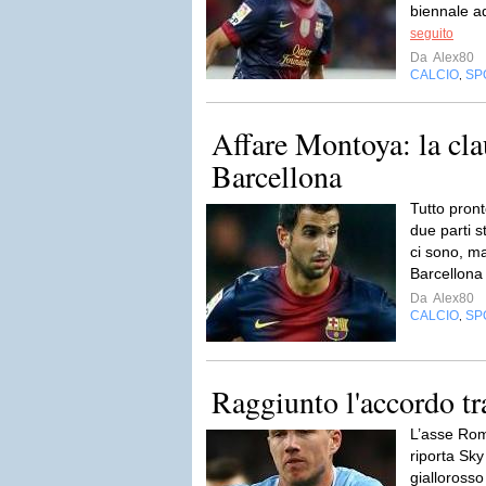
biennale ad
seguito
Da
Alex80
CALCIO
SP
,
Affare Montoya: la cla
Barcellona
Tutto pront
due parti s
ci sono, ma
Barcellona
Da
Alex80
CALCIO
SP
,
Raggiunto l'accordo t
L’asse Rom
riporta Sky
giallorosso