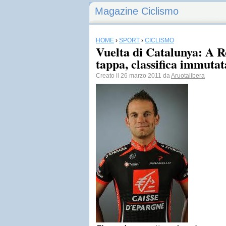
Magazine Ciclismo
HOME
›
SPORT
›
CICLISMO
Vuelta di Catalunya: A Ro
tappa, classifica immutat
Creato il 26 marzo 2011 da
Aruotalibera