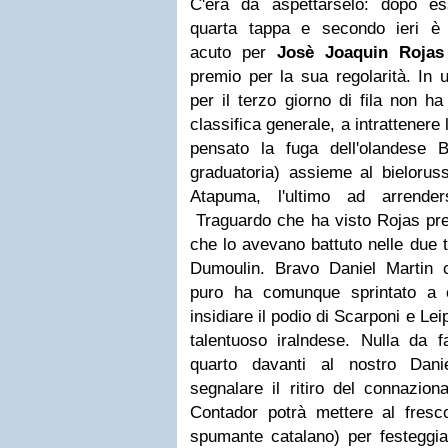
C'era da aspettarselo: dopo es
quarta tappa e secondo ieri è a
acuto per
Josè Joaquin Rojas
premio per la sua regolarità. In 
per il terzo giorno di fila non ha
classifica generale, a intrattenere 
pensato la fuga dell'olandese
graduatoria) assieme al bielorus
Atapuma, l'ultimo ad arrender
Traguardo che ha visto Rojas pren
che lo avevano battuto nelle due 
Dumoulin. Bravo Daniel Martin 
puro ha comunque sprintato a 
insidiare il podio di Scarponi e Leip
talentuoso iralndese. Nulla da f
quarto davanti al nostro Danie
segnalare il ritiro del connazion
Contador potrà mettere al fresco
spumante catalano) per festegg