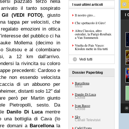
sersi piazzato terzo nella
I suoi ultimi articoli
rrivato il tanto sospirato
 Gil (VEDI FOTO)
, giusto
Il nostro giro...
I
una tappa per velocisti, che
Che spettacolo il Giro!
 regalato emozioni in ottica
Altra Classica, altro
outsider, la Parigi-Roubaix
l'interesse del pubblico ci ha
a Van Summeren
 Bauke Mollema (decimo in
Vuelta de Pais Vasco:
Kloden mette in fila tutti
so Siutsou e al colombiano
si, a 12 km dall'arrivo.
Vedi tutti
dersi la rivincita su coloro
tappe precedenti: Cardoso e
Dossier Paperblog
che non essendo velocista
Barcellona
caccia di un abbuono per
Mete
heimer, distanti solo 12'' dal
Danilo Di Luca
are però per Martin giunto
Ciclisti
le Pietropolli, sesto. Da
Ivan Basso
Ciclisti
ale
Danilo Di Luca
mentre
Sky
 una bottiglia di Cava (lo
Canali Televisivi
iare domani a
Barcellona
la
Cadel Evans