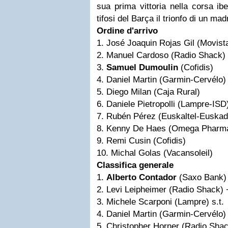
sua prima vittoria nella corsa ib
tifosi del Barça il trionfo di un mad
Ordine d'arrivo
1. José Joaquin Rojas Gil (Movist
2. Manuel Cardoso (Radio Shack) 
3.
Samuel Dumoulin
(Cofidis)
4. Daniel Martin (Garmin-Cervélo)
5. Diego Milan (Caja Rural)
6. Daniele Pietropolli (Lampre-ISD
7. Rubén Pérez (Euskaltel-Euskad
8. Kenny De Haes (Omega Pharma
9. Remi Cusin (Cofidis)
10. Michal Golas (Vacansoleil)
Classifica generale
1.
Alberto Contador
(Saxo Bank)
2. Levi Leipheimer (Radio Shack) 
3. Michele Scarponi (Lampre) s.t.
4. Daniel Martin (Garmin-Cervélo)
5. Christopher Horner (Radio Shack