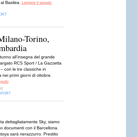
 al Basilea.
Leggere il seguito
ORT
Milano-Torino,
ombardia
tunno all’insegna del grande
 targato RCS Sport / La Gazzetta
 – con le tre classiche in
ei primi giorni di ottobre.
eguito
ci
SPORT
ta dettagliatamente Sky, siamo
io documenti con il Barcellona.
toya sarà nerazzurro. Prestito