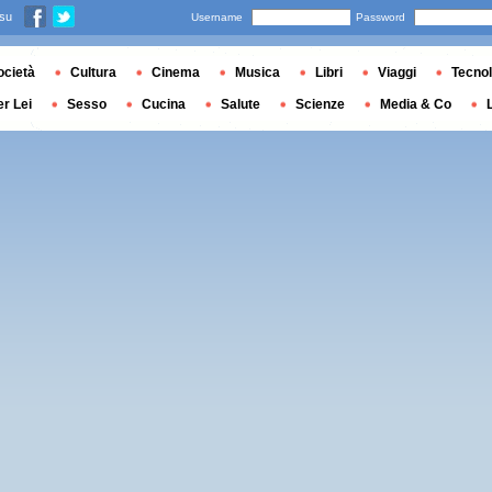
 su
Username
Password
ocietà
Cultura
Cinema
Musica
Libri
Viaggi
Tecnol
er Lei
Sesso
Cucina
Salute
Scienze
Media & Co