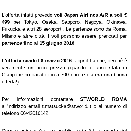
L'offerta infatti prevede
voli Japan Airlines A/R a soli €
499
per Tokyo, Osaka, Sapporo, Nagoya, Okinawa,
Fukuoka e altri 28 aeroporti. Le partenze sono da Roma,
Milano e altre città. I voli possono essere prenotati per
partenze fino al 15 giugno 2016
.
L'offerta scade l'8 marzo 2016
: approfittatene, perché è
veramente un buon prezzo (quando io sono stata in
Giappone ho pagato circa 700 euro e già era una buona
offerta!).
Per informazioni contattare
STWORLD ROMA
all'indirizzo email
t.matsuoka@stworld.it
o al numero di
telefono 06/42016142.
Questo articolo è stato pubblicato in
Alla scoperta del