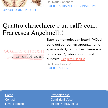
Da
Marta Saponaro
CULTURA
DIARIO PERSONALE
PARI
,
,
OPPORTUNITÀ
PER LEI
,
Quattro chiacchiere e un caffè con...
Francesca Angelinelli!
Buon pomeriggio, cari lettori! ^^Oggi
sono qui per con un appuntamento
speciale di "Quattro chiacchiere e un
caffè con...", rubrica di interviste e
curiosità.
Leggere il seguito
Da
Francikarou86
CULTURA
LIBRI
,
Home
Presentazione
Contatti
Condizioni d'uso
Lavora con noi
Informazioni azienda