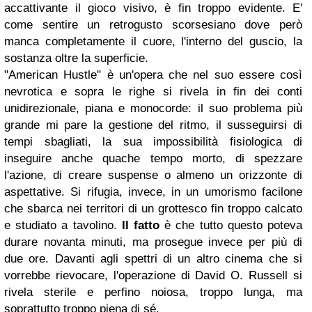
accattivante il gioco visivo, è fin troppo evidente. E'
come sentire un retrogusto scorsesiano dove però
manca completamente il cuore, l'interno del guscio, la
sostanza oltre la superficie.
"American Hustle" è un'opera che nel suo essere così
nevrotica e sopra le righe si rivela in fin dei conti
unidirezionale, piana e monocorde: il suo problema più
grande mi pare la gestione del ritmo, il susseguirsi di
tempi sbagliati, la sua impossibilità fisiologica di
inseguire anche quache tempo morto, di spezzare
l'azione, di creare suspense o almeno un orizzonte di
aspettative. Si rifugia, invece, in un umorismo facilone
che sbarca nei territori di un grottesco fin troppo calcato
e studiato a tavolino.
Il fatto
è che tutto questo poteva
durare novanta minuti, ma prosegue invece per più di
due ore. Davanti agli spettri di un altro cinema che si
vorrebbe rievocare, l'operazione di David O. Russell si
rivela sterile e perfino noiosa, troppo lunga, ma
soprattutto troppo piena di sé.