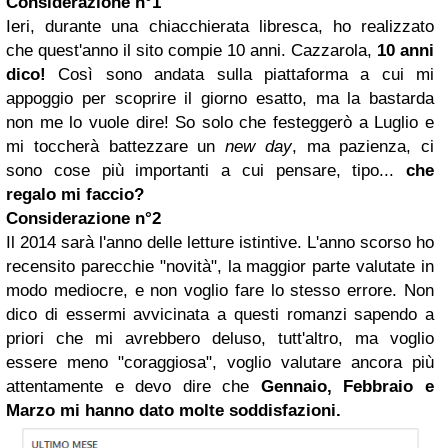
Considerazione n°1
Ieri, durante una chiacchierata libresca, ho realizzato
che quest'anno il sito compie 10 anni. Cazzarola,
10 anni
dico!
Così sono andata sulla piattaforma a cui mi
appoggio per scoprire il giorno esatto, ma la bastarda
non me lo vuole dire! So solo che festeggerò a Luglio e
mi toccherà battezzare un
new day
, ma pazienza, ci
sono cose più importanti a cui pensare, tipo...
che
regalo mi faccio?
Considerazione n°2
Il 2014 sarà l'anno delle letture istintive. L'anno scorso ho
recensito parecchie "novità", la maggior parte valutate in
modo mediocre, e non voglio fare lo stesso errore. Non
dico di essermi avvicinata a questi romanzi sapendo a
priori che mi avrebbero deluso, tutt'altro, ma voglio
essere meno "coraggiosa", voglio valutare ancora più
attentamente e devo dire che
Gennaio, Febbraio e
Marzo mi hanno dato molte soddisfazioni.