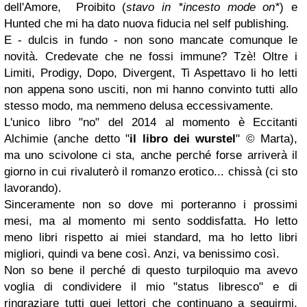
dell'Amore, Proibito (
stavo in *incesto mode on*
) e
Hunted che mi ha dato nuova fiducia nel self publishing.
E - dulcis in fundo - non sono mancate comunque le
novità. Credevate che ne fossi immune? Tzè! Oltre i
Limiti, Prodigy, Dopo, Divergent, Ti Aspettavo li ho letti
non appena sono usciti, non mi hanno convinto tutti allo
stesso modo, ma nemmeno delusa eccessivamente.
L'unico libro "no" del 2014 al momento è Eccitanti
Alchimie (anche detto "
il libro dei wurstel
"
©
Marta),
ma uno scivolone ci sta, anche perché forse arriverà il
giorno in cui rivaluterò il romanzo erotico... chissà (ci sto
lavorando).
Sinceramente non so dove mi porteranno i prossimi
mesi, ma al momento mi sento soddisfatta. Ho letto
meno libri rispetto ai miei standard, ma ho letto libri
migliori, quindi va bene così. Anzi, va benissimo così.
Non so bene il perché di questo turpiloquio ma avevo
voglia di condividere il mio "status libresco" e di
ringraziare tutti quei lettori che continuano a seguirmi,