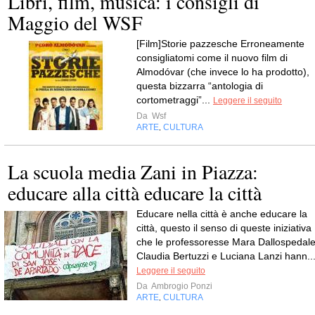
Libri, film, musica: i consigli di
Maggio del WSF
[Film]Storie pazzesche Erroneamente
consigliatomi come il nuovo film di
Almodóvar (che invece lo ha prodotto),
questa bizzarra “antologia di
cortometraggi”...
Leggere il seguito
Da
Wsf
ARTE
CULTURA
,
La scuola media Zani in Piazza:
educare alla città educare la città
Educare nella città è anche educare la
città, questo il senso di queste iniziativa
che le professoresse Mara Dallospedale
Claudia Bertuzzi e Luciana Lanzi hann..
Leggere il seguito
Da
Ambrogio Ponzi
ARTE
CULTURA
,