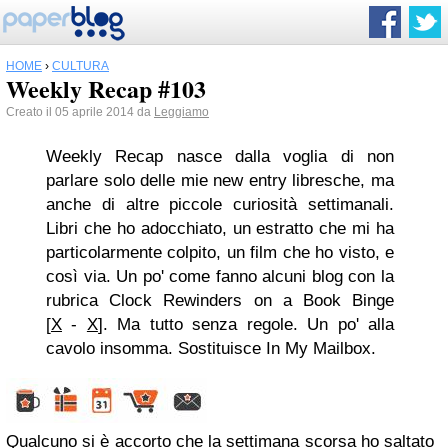
HOME
›
CULTURA
Weekly Recap #103
Creato il 05 aprile 2014 da
Leggiamo
Weekly Recap nasce dalla voglia di non
parlare solo delle mie new entry libresche, ma
anche di altre piccole curiosità settimanali.
Libri che ho adocchiato, un estratto che mi ha
particolarmente colpito, un film che ho visto, e
così via. Un po' come fanno alcuni blog con la
rubrica Clock Rewinders on a Book Binge
[
X
-
X
]. Ma tutto senza regole. Un po' alla
cavolo insomma. Sostituisce In My Mailbox.
Qualcuno si è accorto che la settimana scorsa ho saltato