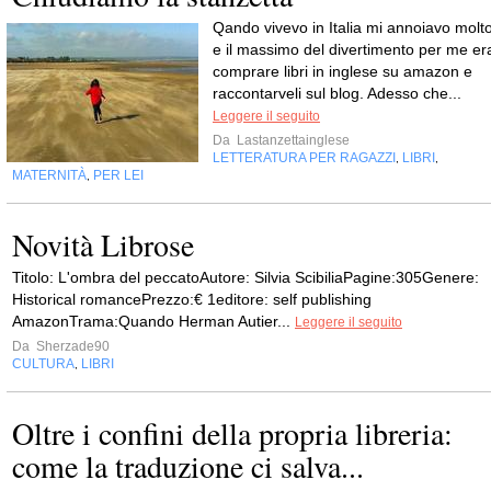
Qando vivevo in Italia mi annoiavo molto
e il massimo del divertimento per me er
comprare libri in inglese su amazon e
raccontarveli sul blog. Adesso che...
Leggere il seguito
Da
Lastanzettainglese
LETTERATURA PER RAGAZZI
LIBRI
,
,
MATERNITÀ
PER LEI
,
Novità Librose
Titolo: L'ombra del peccatoAutore: Silvia ScibiliaPagine:305Genere:
Historical romancePrezzo:€ 1editore: self publishing
AmazonTrama:Quando Herman Autier...
Leggere il seguito
Da
Sherzade90
CULTURA
LIBRI
,
Oltre i confini della propria libreria:
come la traduzione ci salva...