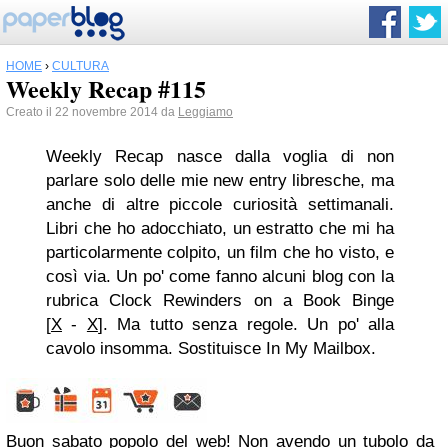
HOME
›
CULTURA
Weekly Recap #115
Creato il 22 novembre 2014 da
Leggiamo
Weekly Recap nasce dalla voglia di non
parlare solo delle mie new entry libresche, ma
anche di altre piccole curiosità settimanali.
Libri che ho adocchiato, un estratto che mi ha
particolarmente colpito, un film che ho visto, e
così via. Un po' come fanno alcuni blog con la
rubrica Clock Rewinders on a Book Binge
[
X
-
X
]. Ma tutto senza regole. Un po' alla
cavolo insomma. Sostituisce In My Mailbox.
Buon sabato popolo del web! Non avendo un tubolo da