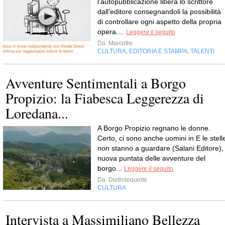
l’autopubblicazione libera lo scrittore
dall’editore consegnandoli la possibilità
di controllare ogni aspetto della propria
opera....
Leggere il seguito
Da
Marcofre
CULTURA
EDITORIA E STAMPA
TALENTI
,
,
Avventure Sentimentali a Borgo
Propizio: la Fiabesca Leggerezza di
Loredana...
A Borgo Propizio regnano le donne.
Certo, ci sono anche uomini in E le stell
non stanno a guardare (Salani Editore),
nuova puntata delle avventure del
borgo...
Leggere il seguito
Da
Dietrolequinte
CULTURA
Intervista a Massimiliano Bellezza