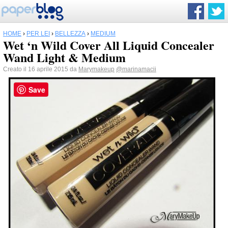
HOME
›
PER LEI
›
BELLEZZA
›
MEDIUM
Wet ‘n Wild Cover All Liquid Concealer
Wand Light & Medium
Creato il 16 aprile 2015 da
Marymakeup
@marinamacii
Save