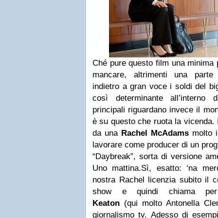
Ché pure questo film una minima p
mancare, altrimenti una parte
indietro a gran voce i soldi del b
così determinante all’interno de
principali riguardano invece il mo
è su questo che ruota la vicenda. 
da una
Rachel McAdams
molto in
lavorare come producer di un prog
“Daybreak”, sorta di versione am
Uno mattina.Sì, esatto: ‘na mer
nostra Rachel licenzia subito il 
show e quindi chiama pe
Keaton
(qui molto Antonella Cler
giornalismo tv. Adesso di esempi