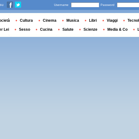
 su
Username
Password
ocietà
Cultura
Cinema
Musica
Libri
Viaggi
Tecnol
er Lei
Sesso
Cucina
Salute
Scienze
Media & Co