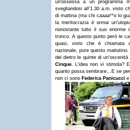
un'ossessa a un programma mat
svegliandosi all’1.30 a.m. visto c
di mattina (ma chi caaaa**o lo gua
la meritocrazia è ormai un’utopi
nonostante tutto il suo enorme i
tronco. A questo punto però le cap
quasi, visto che è chiamata 
nazionale, pure questo mattutino.
del dietro le quinte di un’oscenit
Cinque
. L’idea non vi stimola? E
quanto possa sembrare…E se per c
non ci sono
Federica Panicucci
e 