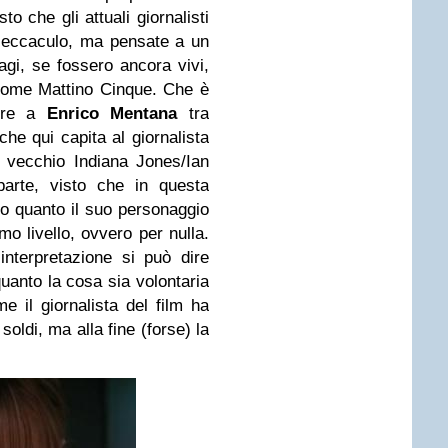
o che gli attuali giornalisti
 leccaculo, ma pensate a un
gi, se fossero ancora vivi,
come Mattino Cinque. Che è
dere a
Enrico Mentana
tra
he qui capita al giornalista
l vecchio Indiana Jones/Ian
parte, visto che in questa
 quanto il suo personaggio
mo livello, ovvero per nulla.
nterpretazione si può dire
uanto la cosa sia volontaria
 il giornalista del film ha
soldi, ma alla fine (forse) la