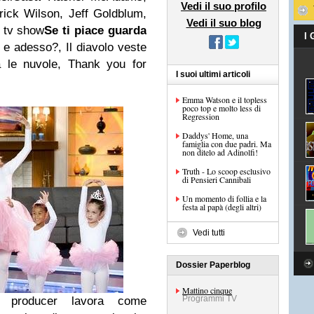
Vedi il suo profilo
rick Wilson, Jeff Goldblum,
Vedi il suo blog
:
tv show
Se ti piace guarda
I
e adesso?, Il diavolo veste
a le nuvole, Thank you for
I suoi ultimi articoli
Emma Watson e il topless
poco top e molto less di
Regression
Daddys' Home, una
famiglia con due padri. Ma
non ditelo ad Adinolfi!
Truth - Lo scoop esclusivo
di Pensieri Cannibali
Un momento di follia e la
festa al papà (degli altri)
Vedi tutti
Dossier Paperblog
Mattino cinque
Programmi TV
 producer lavora come