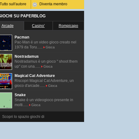
Tutto sull'autore
Diventa membro
 GIOCHI SU PAPERBLOG
Arcade
Casino'
Rompicapo
Pacman
Pac-Man é un video gioco creato nel
1979 da Toru......
Gioca
Nostradamus
Nostradamus è un gioco " shoot them
up" con una......
Gioca
Magical Cat Adventure
Riscopri Magical Cat Adventure, un
gioco d'arcade......
Gioca
Snake
Snake è un videogioco presente in
molti......
Gioca
Scopri lo spazio giochi di