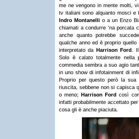
me ne vengono in mente molti, vist
tv italiani sono alquanto mosci e
Indro Montanelli
o a un Enzo Bia
chiamati a condurre ‘na porcata 
anche quanto potrebbe succe
qualche anno ed è proprio quello c
interpretato da
Harrison Ford
. I
Solo è calato totalmente nella 
commedia sembra a suo agio tanto
in uno show di infotainment di infi
Proprio per questo però la sua i
riuscita, sebbene non si capisca q
o meno;
Harrison Ford
così come
infatti probabilmente accettato per 
cosa gli è anche piaciuta.