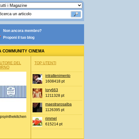
Non ancora membro?
Proponi il tuo blog
A COMMUNITY CINEMA
AUTORE DEL
TOP UTENTI
ORNO
intrattenimento
1608418 pt
lory663
1211328 pt
maestrarosalba
1126395 pt
psyinthekitchen
rimmel
615214 pt