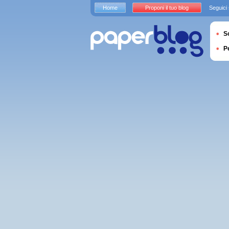
Home
Proponi il tuo blog
Seguici
S
P