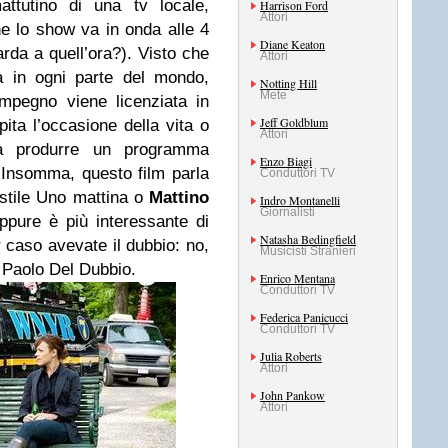
tutino di una tv locale,
Harrison Ford
Attori
he lo show va in onda alle 4
Diane Keaton
rda a quell’ora?). Visto che
Attori
a in ogni parte del mondo,
Notting Hill
Mete
mpegno viene licenziata in
Jeff Goldblum
ita l’occasione della vita o
Attori
a produrre un programma
Enzo Biagi
 Insomma, questo film parla
Conduttori TV
à stile Uno mattina o
Mattino
Indro Montanelli
Giornalisti
ppure è più interessante di
Natasha Bedingfield
aso avevate il dubbio: no,
Musicisti Stranieri
Paolo Del Dubbio.
Enrico Mentana
Conduttori TV
Federica Panicucci
Conduttori TV
Julia Roberts
Attori
John Pankow
Attori