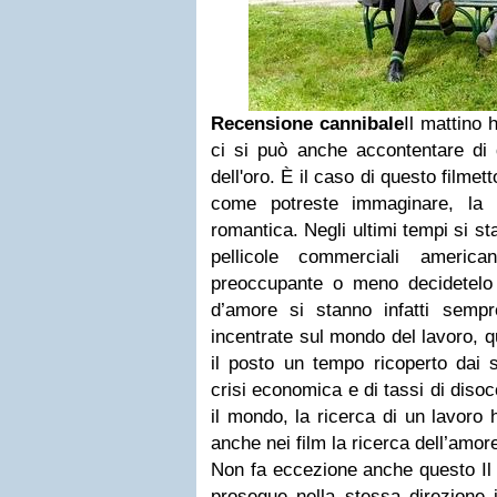
Recensione cannibale
Il mattino 
ci si può anche accontentare di
dell'oro. È il caso di questo film
come potreste immaginare, la 
romantica. Negli ultimi tempi si sta
pellicole commerciali americ
preoccupante o meno decidetelo vo
d’amore si stanno infatti sempre
incentrate sul mondo del lavoro, q
il posto un tempo ricoperto dai s
crisi economica e di tassi di disoc
il mondo, la ricerca di un lavoro 
anche nei film la ricerca dell’amore
Non fa eccezione anche questo Il 
prosegue nella stessa direzione i