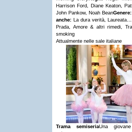
Harrison Ford, Diane Keaton, Pat
John Pankow, Noah Bean
Genere
anche:
La dura verità, Laureata… 
Prada, Amore & altri rimedi, Tr
smoking
Attualmente nelle sale italiane
Trama semiseria
Una giovane