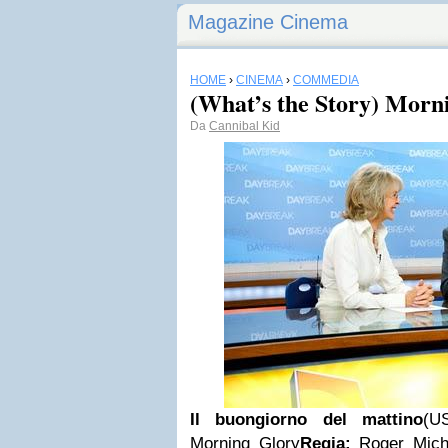
Magazine Cinema
HOME
›
CINEMA
›
COMMEDIA
(What’s the Story) Morn
Da
Cannibal Kid
Il buongiorno del mattino
(U
Morning Glory
Regia:
Roger Mich