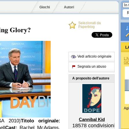
Giochi
Autori
Selezionati da
ing Glory?
Paperblog
L
Vedi articolo originale
L'
GI
Segnala un abuso
A proposito dell'autore
Agi
Cannibal Kid
SA 2010)
Titolo originale:
18578
condivisioni
ell
Cast:
Rachel McAdams,