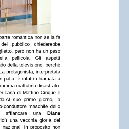
arte romantica non se la fa
 del pubblico chiederebbe
iglietto, però non ha un peso
lla pellicola. Gli aspetti
ndo della televisione, perché
La protagonista, interpretata
 palla, è infatti chiamata a
ramma mattutino disastrato:
ericana di Mattino Cinque e
da!Al suo primo giorno, la
co-conduttore maschile dello
r affiancare una
Diane
ici)
una vecchia gloria del
 nazionali in proposito non