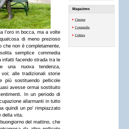
Magazines
Cinema
Commedia
ha l’oro in bocca, ma a volte
Cultura
 qualcosa di meno prezioso
etto che non è completamente,
solita semplice commedia
 infatti facendo strada tra le
ane una nuova tendenza,
i; alle tradizionali storie
 più sostituendo pellicole
uasi avesse ormai sostituito
entimenti. In un periodo di
cupazione allarmanti in tutto
ha quindi un po’ rimpiazzato
 della vita.
buongiorno del mattino, che
ntrapresa da altre pellicole