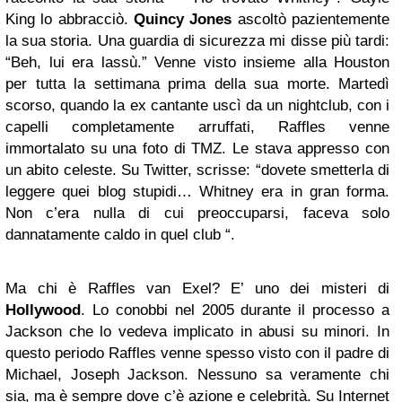
King lo abbracciò.
Quincy Jones
ascoltò pazientemente
la sua storia. Una guardia di sicurezza mi disse più tardi:
“Beh, lui era lassù.” Venne visto insieme alla Houston
per tutta la settimana prima della sua morte. Martedì
scorso, quando la ex cantante uscì da un nightclub, con i
capelli completamente arruffati, Raffles venne
immortalato su una foto di TMZ. Le stava appresso con
un abito celeste. Su Twitter, scrisse: “dovete smetterla di
leggere quei blog stupidi… Whitney era in gran forma.
Non c’era nulla di cui preoccuparsi, faceva solo
dannatamente caldo in quel club “.
Ma chi è Raffles van Exel? E’ uno dei misteri di
Hollywood
. Lo conobbi nel 2005 durante il processo a
Jackson che lo vedeva implicato in abusi su minori. In
questo periodo Raffles venne spesso visto con il padre di
Michael, Joseph Jackson. Nessuno sa veramente chi
sia, ma è sempre dove c’è azione e celebrità. Su Internet