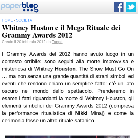
HOME
›
SOCIETÀ
Whitney Huston e il Mega Rituale dei
Grammy Awards 2012
Creato il 20 febbraio 2012 da
Tnepd
I Grammy Awards del 2012 hanno avuto luogo in un
contesto orribile: sono seguiti alla morte improvvisa e
misteriosa di Whitney
Houston
. The Show Must Go On
… ma non senza una grande quantità di strani simboli ed
eventi che rendono chiaro un semplice fatto: c’è un lato
oscuro nel mondo dello spettacolo. Prenderemo in
esame i fatti riguardanti la morte di Whitney Houston, gli
elementi simbolici dei Grammy Awards 2012 (compresa
la performance ritualistica di
Nikki
Minaj) e come la
cerimonia fosse un altro rituale satanico