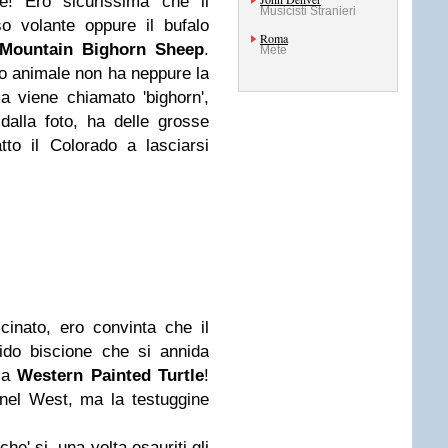
e! Ero sicurissima che il
Musicisti Stranieri
o volante oppure il bufalo
Roma
Mountain Bighorn Sheep
.
Mete
 animale non ha neppure la
ma viene chiamato 'bighorn',
dalla foto, ha delle grosse
to il Colorado a lasciarsi
inato, ero convinta che il
cido biscione che si annida
 la
Western Painted Turtle
!
 nel West, ma la testuggine
he' si, una volta esauriti gli