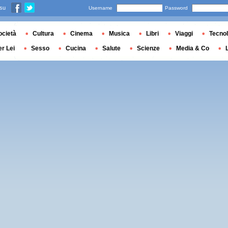
 su
Username
Password
ocietà
Cultura
Cinema
Musica
Libri
Viaggi
Tecnol
er Lei
Sesso
Cucina
Salute
Scienze
Media & Co