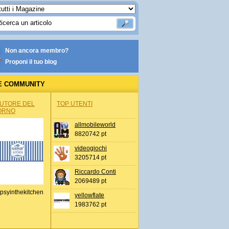
Non ancora membro?
Proponi il tuo blog
E COMMUNITY
AUTORE DEL
TOP UTENTI
ORNO
allmobileworld
8820742 pt
videogiochi
3205714 pt
Riccardo Conti
2069489 pt
psyinthekitchen
yellowflate
1983762 pt