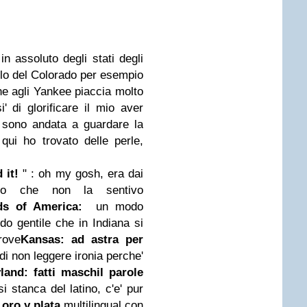
in assoluto degli stati degli
llo del Colorado per esempio
he agli Yankee piaccia molto
i' di glorificare il mio aver
i sono andata a guardare la
qui ho trovato delle perle,
 it!
" : oh my gosh, era dai
ico che non la sentivo
ads of America:
un modo
o gentile che in Indiana si
rove
Kansas: ad astra per
di non leggere ironia perche'
land: fatti maschil parole
i stanca del latino, c'e' pur
oro y plata
multilingual con