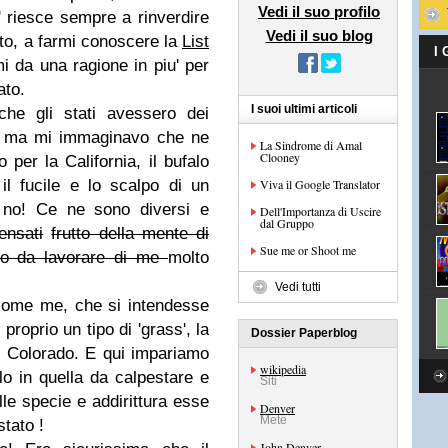
Vedi il suo profilo
' riesce sempre a rinverdire
Vedi il suo blog
to, a farmi conoscere la
List
I
i da una ragione in piu' per
ato.
I suoi ultimi articoli
e gli stati avessero dei
vo ma mi immaginavo che ne
La Sindrome di Amal
Clooney
per la California, il bufalo
il fucile e lo scalpo di un
Viva il Google Translator
 no! Ce ne sono diversi e
Dell'Importanza di Uscire
dal Gruppo
ensati
frutto della mente di
Sue me or Shoot me
o da lavorare di me
molto
Vedi tutti
 come me, che si intendesse
 proprio un tipo di 'grass', la
Dossier Paperblog
el Colorado. E qui impariamo
wikipedia
lo in quella da calpestare e
Siti
lle specie e addirittura esse
Denver
Mete
tato !
John Denver