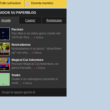
Tutto sull'autore
Diventa membro
 GIOCHI SU PAPERBLOG
Arcade
Casino'
Rompicapo
Pacman
Pac-Man é un video gioco creato nel
1979 da Toru......
Gioca
Nostradamus
Nostradamus è un gioco " shoot them
up" con una......
Gioca
Magical Cat Adventure
Riscopri Magical Cat Adventure, un
gioco d'arcade......
Gioca
Snake
Snake è un videogioco presente in
molti......
Gioca
Scopri lo spazio giochi di