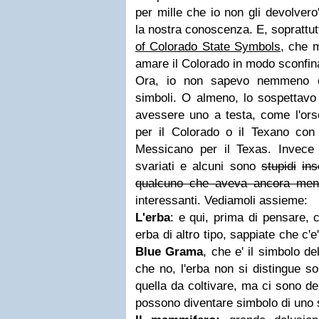
per mille che io non gli devolvero
la nostra conoscenza. E, soprattut
of Colorado State Symbols
, che m
amare il Colorado in modo sconfin
Ora, io non sapevo nemmeno ch
simboli. O almeno, lo sospetta
avessere uno a testa, come l'orso 
per il Colorado o il Texano con 
Messicano per il Texas. Invece
svariati e alcuni sono
stupidi
ins
qualcuno che aveva ancora men
interessanti. Vediamoli assieme:
L'erba
: e qui, prima di pensare,
erba di altro tipo, sappiate che c'e'
Blue Grama
, che e' il simbolo d
che no, l'erba non si distingue so
quella da coltivare, ma ci sono de
possono diventare simbolo di uno s