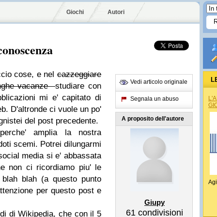
Giochi
Autori
 conoscenza
ccio cose, e nel
cazzeggiare
L
Vedi articolo originale
unghe vacanze
studiare con
bblicazioni mi e' capitato di
L'
Segnala un abuso
GI
b. D'altronde ci vuole un po'
A proposito dell'autore
gnistei del post precedente.
perche' amplia la nostra
ti scemi. Potrei dilungarmi
i social media si e' abbassata
he non ci ricordiamo piu' le
 blah blah (a questo punto
Agi
ttenzione per questo post e
Giupy
61
condivisioni
di di Wikipedia, che con il 5