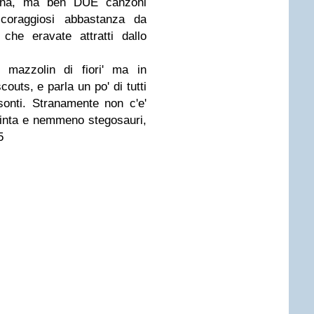
una, ma ben DUE canzoni
ri coraggiosi abbastanza da
che eravate attratti dallo
 mazzolin di fiori' ma in
outs, e parla un po' di tutti
bisonti. Stranamente non c'e'
pinta e nemmeno stegosauri,
5