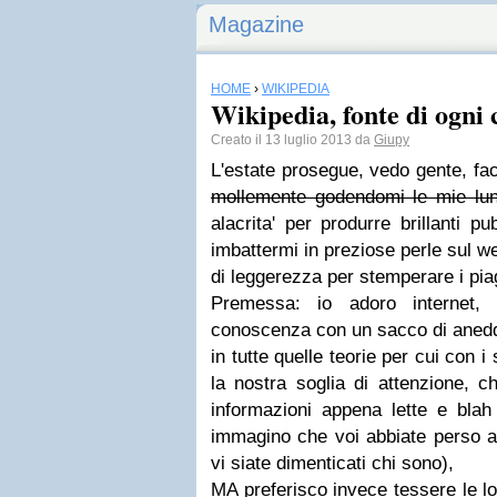
Magazine
HOME
›
WIKIPEDIA
Wikipedia, fonte di ogni
Creato il 13 luglio 2013 da
Giupy
L'estate prosegue, vedo gente, fa
mollemente godendomi le mie l
alacrita' per produrre brillanti pu
imbattermi in preziose perle sul we
di leggerezza per stemperare i pia
Premessa: io adoro internet, 
conoscenza con un sacco di aneddo
in tutte quelle teorie per cui con 
la nostra soglia di attenzione, c
informazioni appena lette e blah
immagino che voi abbiate perso a
vi siate dimenticati chi sono),
MA preferisco invece tessere le lo