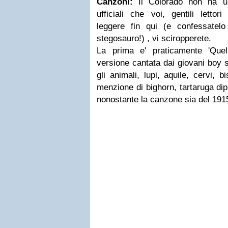
Canzoni:
Il Colorado non ha 
ufficiali che voi, gentili letto
leggere fin qui (e confessatelo 
stegosauro!) , vi sciropperete.
La prima e' praticamente 'Quel
versione cantata dai giovani boy sc
gli animali, lupi, aquile, cervi, 
menzione di bighorn, tartaruga di
nonostante la canzone sia del 191