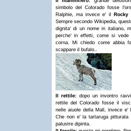
Il mammifero:
grande delusion
simbolo del Colorado fosse l'ors
Ralphie, ma invece e' il
Rocky 
Sempre secondo Wikipedia, questo
dignita' di un nome in italiano, 
perche' in effetti, come si vede 
corna. Mi chiedo come abbia fat
scappare il bufalo..
Il rettile:
dopo un invontro ravvic
rettile del Colorado fosse il vis
nelle aiuole della Mall, invece e'
Che non e' la tartaruga pitturata
palustre dipinta.
Il fossile:
questo mi perplime. Perc