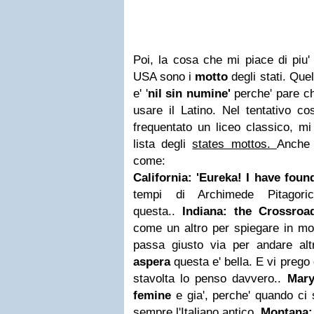
Poi, la cosa che mi piace di piu' 
USA sono i
motto
degli stati. Que
e' '
nil sin numine'
perche' pare c
usare il Latino. Nel tentativo cos
frequentato un liceo classico, m
lista degli
states mottos.
Anche 
come:
California: 'Eureka! I have found
tempi di Archimede Pitagor
questa..
Indiana: the Crossro
come un altro per spiegare in mod
passa giusto via per andare alt
aspera
questa e' bella. E vi prego 
stavolta lo penso davvero..
Mary
femine
e gia', perche' quando ci s
sempre l'Italiano antico..
Montana: 