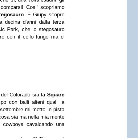
 scomparsi! Cosi' scopriamo
tegosauro
. E Giupy scopre
 decina d'anni dalla terza
sic Park, che lo stegosauro
o con il collo lungo ma e'
o del Colorado sia la
Square
o con balli alieni quali la
 settembre mi metto in pista
cosa sia ma nella mia mente
da cowboys cavalcando una