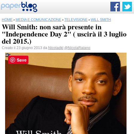
HOME
›
MEDIA E COMUNICAZIONE
›
TELEVISIONE
›
WILL SMITH
Will Smith: non sarà presente in
"Independence Day 2" ( uscirà il 3 luglio
del 2015.)
Creato il 23 giugno 2013 da
Nicoladki
@NicolaRaiano
Save