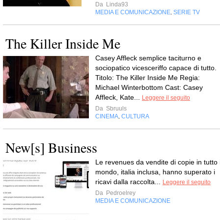
Da
Linda93
MEDIA E COMUNICAZIONE
SERIE TV
,
The Killer Inside Me
Casey Affleck semplice taciturno e
sociopatico vicesceriffo capace di tutto.
Titolo: The Killer Inside Me Regia:
Michael Winterbottom Cast: Casey
Affleck, Kate...
Leggere il seguito
Da
Sbruuls
CINEMA
CULTURA
,
New[s] Business
Le reve­nues da ven­dite di copie in tutto i
mondo, ita­lia inclusa, hanno supe­rato i
ricavi dalla rac­colta...
Leggere il seguito
Da
Pedroelrey
MEDIA E COMUNICAZIONE