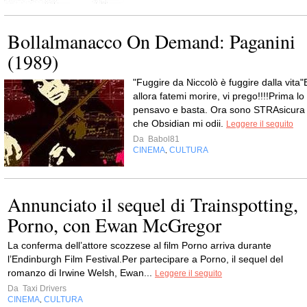
Bollalmanacco On Demand: Paganini
(1989)
"Fuggire da Niccolò è fuggire dalla vita"
allora fatemi morire, vi prego!!!!Prima lo
pensavo e basta. Ora sono STRAsicura
che Obsidian mi odii.
Leggere il seguito
Da
Babol81
CINEMA
CULTURA
,
Annunciato il sequel di Trainspotting,
Porno, con Ewan McGregor
La conferma dell’attore scozzese al film Porno arriva durante
l’Endinburgh Film Festival.Per partecipare a Porno, il sequel del
romanzo di Irwine Welsh, Ewan...
Leggere il seguito
Da
Taxi Drivers
CINEMA
CULTURA
,