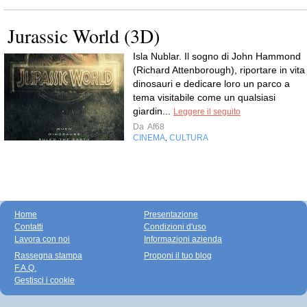
Jurassic World (3D)
Isla Nublar. Il sogno di John Hammond
(Richard Attenborough), riportare in vita 
dinosauri e dedicare loro un parco a
tema visitabile come un qualsiasi
giardin...
Leggere il seguito
Da
Af68
CINEMA
CULTURA
,
Home
Presentazione
Contatti
Condizioni d'uso
Lavora con noi
Informazioni azienda
Rassegna stampa
Proponi il tuo blog
F.A.Q.
Gestisci i cookie