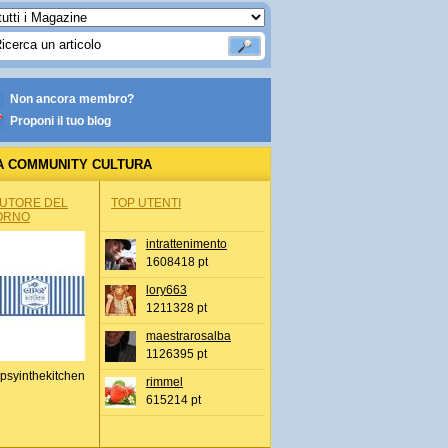
Non ancora membro?
Proponi il tuo blog
A COMMUNITY CULTURA
AUTORE DEL
TOP UTENTI
ORNO
intrattenimento
1608418 pt
lory663
1211328 pt
maestrarosalba
1126395 pt
psyinthekitchen
rimmel
615214 pt