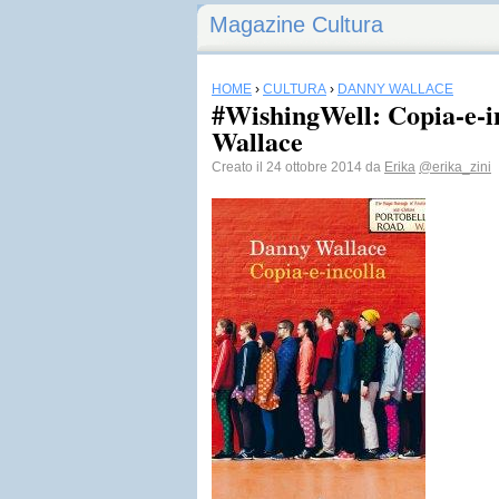
Magazine Cultura
HOME
›
CULTURA
›
DANNY WALLACE
#WishingWell: Copia-e-i
Wallace
Creato il 24 ottobre 2014 da
Erika
@erika_zini