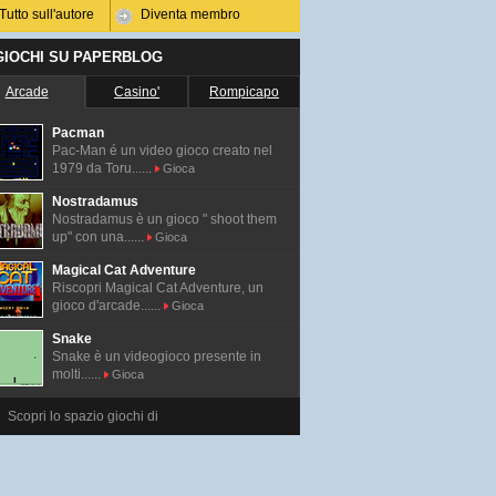
Tutto sull'autore
Diventa membro
 GIOCHI SU PAPERBLOG
Arcade
Casino'
Rompicapo
Pacman
Pac-Man é un video gioco creato nel
1979 da Toru......
Gioca
Nostradamus
Nostradamus è un gioco " shoot them
up" con una......
Gioca
Magical Cat Adventure
Riscopri Magical Cat Adventure, un
gioco d'arcade......
Gioca
Snake
Snake è un videogioco presente in
molti......
Gioca
Scopri lo spazio giochi di