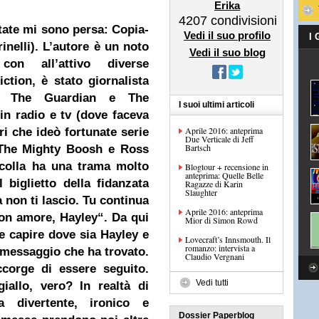
Erika
4207
condivisioni
tate mi sono persa: Copia-
Vedi il suo profilo
I
rinelli). L’autore è un noto
Vedi il suo blog
 con all’attivo diverse
iction, è stato giornalista
ali The Guardian e The
I suoi ultimi articoli
in radio e tv (dove faceva
Aprile 2016: anteprima
i che ideò fortunate serie
Due Verticale di Jeff
Bartsch
, The Mighty Boosh e Ross
ncolla ha una trama molto
Blogtour + recensione in
anteprima: Quelle Belle
 biglietto della fidanzata
Ragazze di Karin
Slaughter
non ti lascio. Tu continua
Aprile 2016: anteprima
on amore, Hayley
“. Da qui
Mior di Simon Rowd
e capire dove sia Hayley e
Lovecraft’s Innsmouth. Il
romanzo: intervista a
 messaggio che ha trovato.
Claudio Vergnani
ccorge di essere seguito.
Vedi tutti
allo, vero? In realtà di
 divertente, ironico e
Dossier Paperblog