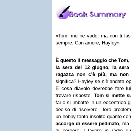
«Tom, me ne vado, ma non ti las
sempre. Con amore, Hayley»
È questo il messaggio che Tom, 
la sera del 12 giugno, la sera
ragazza non c’è più, ma non 
significa? Hayley se n’è andata 
E cosa diavolo dovrebbe fare lui
trovare risposte,
Tom si mette su
farlo si imbatte in un eccentrico
deciso di risolvere i loro problem
un hobby tanto insolito quanto co
accorge di essere pedinato
, ma 
di perdere il lavoro in radio q