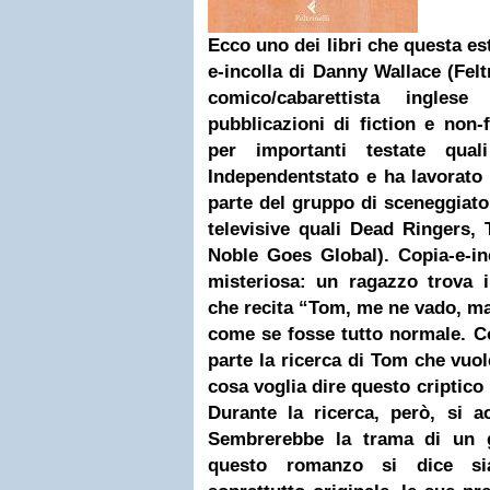
Ecco uno dei libri che questa es
e-incolla di
Danny Wallace
(Felt
comico/cabarettista inglese
pubblicazioni di fiction e non-f
per importanti testate qu
Independentstato e ha lavorato 
parte del gruppo di sceneggiator
televisive quali Dead Ringers
Noble Goes Global). Copia-e-i
misteriosa: un ragazzo trova il
che recita “
Tom, me ne vado, ma 
come se fosse tutto normale. C
parte la ricerca di Tom che vuol
cosa voglia dire questo criptico
Durante la ricerca, però, si a
Sembrerebbe la trama di un gi
questo romanzo si dice sia