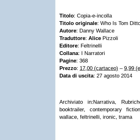
Titolo
: Copia-e-incolla
Titolo originale
: Who Is Tom Ditt
Autore
: Danny Wallace
Traduttore
:
Alice
Pizzoli
Editore
: Feltrinelli
Collana
: I Narratori
Pagine
: 368
Prezzo
:
17,00 (cartaceo)
–
9,99 (
Data di uscita
: 27 agosto 2014
Archiviato in:Narrativa, Rubri
booktrailer, contemporary ficti
wallace, feltrinelli, ironic, trama