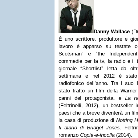
Danny Wallace
(Du
È uno scrittore, produttore e gior
lavoro è apparso su testate c
Scotsman” e “the Independent
commedie per la tv, la radio e il 
giornale “Shortlist” letta da ol
settimana e nel 2012 è stato 
radiofonico dell’anno. Tra i suoi 
stato tratto un film della Warne
panni del protagonista, e
La ra
(Feltrinelli, 2012), un bestseller 
paesi che a breve diventerà un fil
la casa di produzione di
Notting Hi
Il diario di Bridget Jones
. Feltr
romanzo
Copia-e-incolla
(2014).