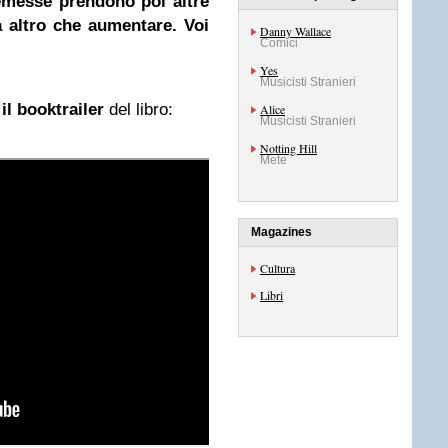
remesse prendono poi altre
a altro che aumentare. Voi
Danny Wallace
Comici
Yes
Musicisti Stranieri
o
il booktrailer
del libro:
Alice
Musicisti Stranieri
Notting Hill
Mete
Magazines
Cultura
Libri