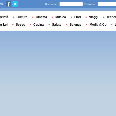
 su
Username
Password
ocietà
Cultura
Cinema
Musica
Libri
Viaggi
Tecnol
er Lei
Sesso
Cucina
Salute
Scienze
Media & Co