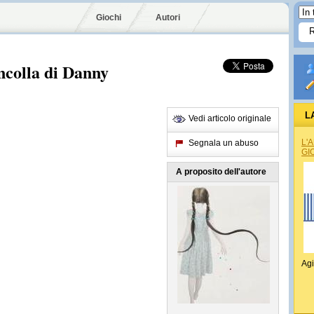
Giochi
Autori
ncolla di Danny
L
Vedi articolo originale
L'
Segnala un abuso
GI
A proposito dell'autore
Agi