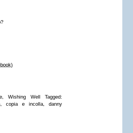
o?
ebook)
che, Wishing Well Tagged:
on, copia e incolla, danny