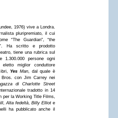
ndee, 1976) vive a Londra.
nalista pluripremiato, il cui
ome “The Guardian”, “the
”. Ha scritto e prodotto
teatro, tiene una rubrica sul
tre 1.300.000 persone ogni
eletto miglior conduttore
libri,
Yes
Man
, dal quale è
r Bros. con Jim Carrey nei
gazza di Charlotte Street
internazionale tradotto in 14
m per la Working Title Films,
ll
,
Alta fedeltà
,
Billy Elliot
e
inelli ha pubblicato anche il