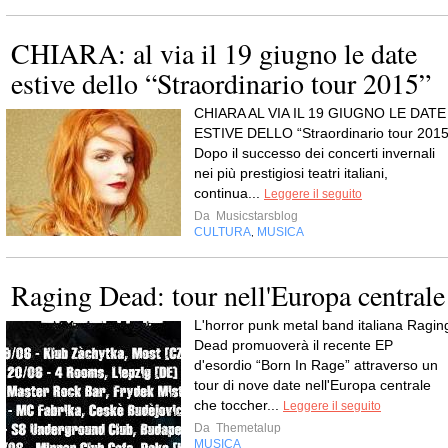
CHIARA: al via il 19 giugno le date
estive dello “Straordinario tour 2015”
CHIARA AL VIA IL 19 GIUGNO LE DATE
ESTIVE DELLO “Straordinario tour 2015
Dopo il successo dei concerti invernali
nei più prestigiosi teatri italiani,
continua...
Leggere il seguito
Da
Musicstarsblog
CULTURA
MUSICA
,
Raging Dead: tour nell'Europa centrale
L'horror punk metal band italiana Ragin
Dead promuoverà il recente EP
d'esordio “Born In Rage” attraverso un
tour di nove date nell'Europa centrale
che toccher...
Leggere il seguito
Da
Themetalup
MUSICA