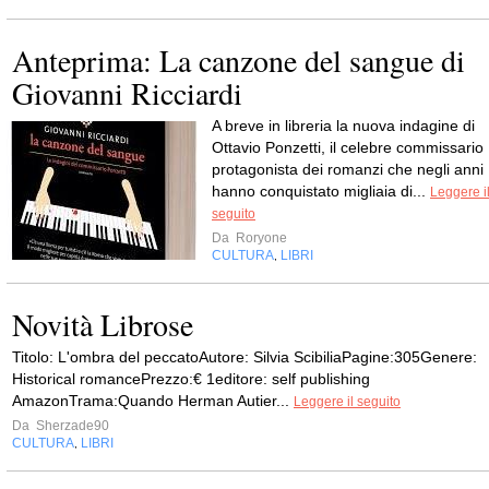
Anteprima: La canzone del sangue di
Giovanni Ricciardi
A breve in libreria la nuova indagine di
Ottavio Ponzetti, il celebre commissario
protagonista dei romanzi che negli anni
hanno conquistato migliaia di...
Leggere i
seguito
Da
Roryone
CULTURA
LIBRI
,
Novità Librose
Titolo: L'ombra del peccatoAutore: Silvia ScibiliaPagine:305Genere:
Historical romancePrezzo:€ 1editore: self publishing
AmazonTrama:Quando Herman Autier...
Leggere il seguito
Da
Sherzade90
CULTURA
LIBRI
,