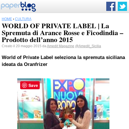
HOME
›
CULTURA
WORLD OF PRIVATE LABEL | La
Spremuta di Arance Rosse e Ficodindia –
Prodotto dell’anno 2015
Creato il 20 maggio 2015 da
Amedit Magazine
@Amedit_Sicilia
World of Private Label seleziona la spremuta siciliana
ideata da Oranfrizer
Save