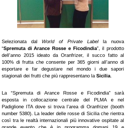
Selezionata dal
World of Private Label
la nuova
“
Spremuta di Arance Rosse e Ficodindia
”, il prodotto
dell’anno 2015 ideato da Oranfrizer, il succo fatto al
100% di frutta che consente per 365 giorni all’anno di
esportare e far degustare nel mondo i due sapori
stagionali dei frutti che più rappresentano la
Sicilia
.
La “Spremuta di Arance Rosse e Ficodindia” sarà
esposta in collocazione centrale del PLMA e nel
Padiglione ITA dove si trova l’area di Oranfrizer (booth
number 5380). La leader delle rosse di Sicilia che rientra
così tra le realtà internazionali più innovative ospitate al
grande evento che è in programma domani 19 e