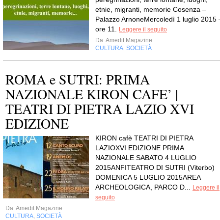
etnie, migranti, memorie Cosenza –
Palazzo ArnoneMercoledì 1 luglio 2015 
ore 11.
Leggere il seguito
Da
Amedit Magazine
CULTURA
SOCIETÀ
,
ROMA e SUTRI: PRIMA
NAZIONALE KIRON CAFE’ |
TEATRI DI PIETRA LAZIO XVI
EDIZIONE
KIRON cafè TEATRI DI PIETRA
LAZIOXVI EDIZIONE PRIMA
NAZIONALE SABATO 4 LUGLIO
2015ANFITEATRO DI SUTRI (Viterbo)
DOMENICA 5 LUGLIO 2015AREA
ARCHEOLOGICA, PARCO D...
Leggere il
seguito
Da
Amedit Magazine
CULTURA
SOCIETÀ
,