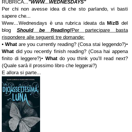
RUBRICA...
"WWW...
WEDNESDAYS"
Per chi non avesse idea di che sto parlando, vi basti
sapere che...
Www…Wednesdays è una rubrica ideata da
MizB
del
blog
Should be Reading!
Per partecipare basta
rispondere alle seguenti tre domande:
• What
are you currently reading?
(Cosa stai leggendo?)
•
What
did you recently finish reading?
(Cosa hai appena
finito di leggere?)
•
What
do you think you’ll read next?
(Quale sarà il prossimo libro che leggerai?)
E allora si parte...