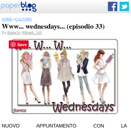
HOME
›
CULTURA
Www... wednesdays... (episodio 33)
Da
Blake16
@Blake_165
Save
NUOVO APPUNTAMENTO CON LA