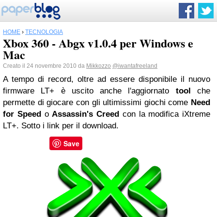
HOME
›
TECNOLOGIA
Xbox 360 - Abgx v1.0.4 per Windows e
Mac
Creato il 24 novembre 2010 da
Mikkozzo
@iwantafreeland
A tempo di record, oltre ad essere disponibile il nuovo
firmware LT+ è uscito anche l'aggiornato
tool
che
permette di giocare con gli ultimissimi giochi come
Need
for Speed
o
Assassin's Creed
con la modifica iXtreme
LT+. Sotto i link per il download.
Save