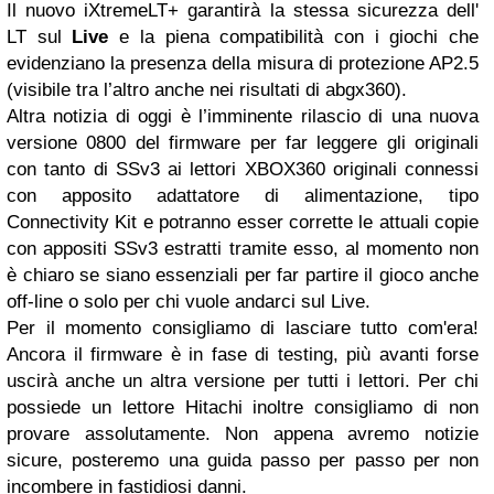
Il nuovo iXtremeLT+ garantirà la stessa sicurezza dell'
LT sul
Live
e la piena compatibilità con i giochi che
evidenziano la presenza della misura di protezione AP2.5
(visibile tra l’altro anche nei risultati di abgx360).
Altra notizia di oggi è l’imminente rilascio di una nuova
versione 0800 del firmware per far leggere gli originali
con tanto di SSv3 ai lettori XBOX360 originali connessi
con apposito adattatore di alimentazione, tipo
Connectivity Kit e potranno esser corrette le attuali copie
con appositi SSv3 estratti tramite esso, al momento non
è chiaro se siano essenziali per far partire il gioco anche
off-line o solo per chi vuole andarci sul Live.
Per il momento consigliamo di lasciare tutto com'era!
Ancora il firmware è in fase di testing, più avanti forse
uscirà anche un altra versione per tutti i lettori. Per chi
possiede un lettore Hitachi inoltre consigliamo di non
provare assolutamente. Non appena avremo notizie
sicure, posteremo una guida passo per passo per non
incombere in fastidiosi danni.