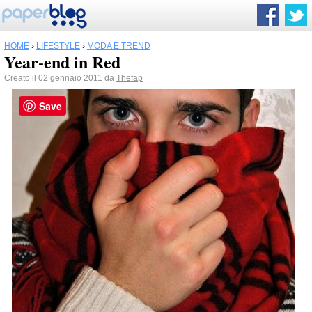
HOME
›
LIFESTYLE
›
MODA E TREND
Year-end in Red
Creato il 02 gennaio 2011 da
Thefap
Save