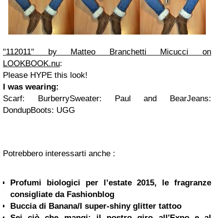
"112011" by Matteo Branchetti Micucci on
LOOKBOOK.nu
:
Please HYPE this look!
I was wearing:
Scarf: BurberrySweater: Paul and BearJeans:
DondupBoots: UGG
Potrebbero interessarti anche :
Profumi biologici per l’estate 2015, le fragranze
consigliate da Fashionblog
Buccia di Banana/I super-shiny glitter tattoo
Sei ciò che mangi: il nostro giro all'Expo e al