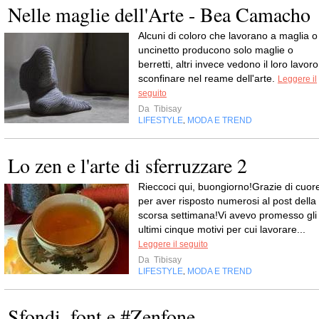
Nelle maglie dell'Arte - Bea Camacho
Alcuni di coloro che lavorano a maglia o
uncinetto producono solo maglie o
berretti, altri invece vedono il loro lavoro
sconfinare nel reame dell'arte.
Leggere il
seguito
Da
Tibisay
LIFESTYLE
MODA E TREND
,
Lo zen e l'arte di sferruzzare 2
Rieccoci qui, buongiorno!Grazie di cuor
per aver risposto numerosi al post della
scorsa settimana!Vi avevo promesso gli
ultimi cinque motivi per cui lavorare...
Leggere il seguito
Da
Tibisay
LIFESTYLE
MODA E TREND
,
Sfondi, font e #Zenfone