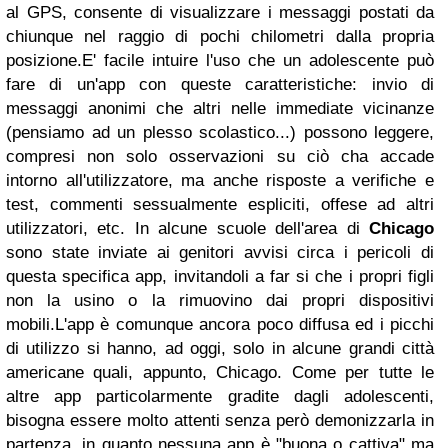
al GPS, consente di visualizzare i messaggi postati da
chiunque nel raggio di pochi chilometri dalla propria
posizione.E' facile intuire l'uso che un adolescente può
fare di un'app con queste caratteristiche: invio di
messaggi anonimi che altri nelle immediate vicinanze
(pensiamo ad un plesso scolastico...) possono leggere,
compresi non solo osservazioni su ciò cha accade
intorno all'utilizzatore, ma anche risposte a verifiche e
test, commenti sessualmente espliciti, offese ad altri
utilizzatori, etc. In alcune scuole dell'area di
Chicago
sono state inviate ai genitori avvisi circa i pericoli di
questa specifica app, invitandoli a far si che i propri figli
non la usino o la rimuovino dai propri dispositivi
mobili.L'app è comunque ancora poco diffusa ed i picchi
di utilizzo si hanno, ad oggi, solo in alcune grandi città
americane quali, appunto, Chicago. Come per tutte le
altre app particolarmente gradite dagli adolescenti,
bisogna essere molto attenti senza però demonizzarla in
partenza, in quanto nessuna app è "buona o cattiva" ma