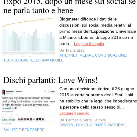
Expo 2015, dopo un mese sui social se
ne parla tanto e bene
Blogmeter diffonde i dati delle
discussioni sui social media relativi al
primo mese dell'Esposizione Universale
a Milano. Ebbene, di Expo 2015 se ne
parla...
Leggere il seguito
Da
Franzrusso
INTERNET
MEDIA E COMUNICAZIONE
,
,
TECNOLOGIA
TELEFONIA MOBILE
,
Dischi parlanti: Love Wins!
Con una decisione storica, il 26 giugno
2015 la corte suprema degli Stati Uniti
ha stabilito che le leggi che impediscan
a persone dello stesso sesso di...
Leggere il seguito
Da
Farmacia Serra Genova
BAMBINI
FAMIGLIA
RIMEDI NATURALI
,
,
,
SALUTE E BENESSERE