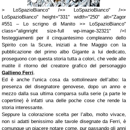
> LoSpazioBianco" />> LoSpazioBianco" />>
LoSpazioBianco" height="331" width="250" alt="Zagor
#551 – Lo scrigno di Manito >> LoSpazioBianco"
class="alignright size-full wp-image-32321" />I
festeggiamenti per il cinquantesimo compleanno dello
Spirito con la Scure, iniziati a fine Maggio con la
pubblicazione del primo albo Gigante a lui dedicato,
proseguono con questa storia tutta a colori, che vede alle
matite il ritorno del creatore grafico del personaggio
Gallieno Ferri
.
Ed è anche l’unica cosa da sottolineare dell’albo: la
presenza del disegnatore genovese, dopo un anno e
mezzo dalla sua ultima comparsa sulla serie (a parte le
copertine) è infatti una delle poche cose che rende la
storia interessante.
Seppure la colorazione scelta per l’albo, molto vivace,
non si adatti benissimo alle tavole disegnate da Ferri, è
comunque un piacere notare come, pur passando gli anni