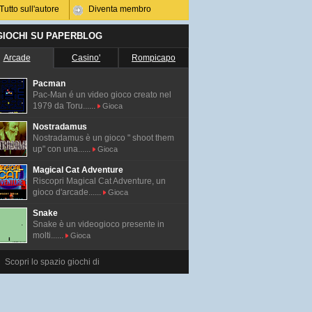
Tutto sull'autore
Diventa membro
 GIOCHI SU PAPERBLOG
Arcade
Casino'
Rompicapo
Pacman
Pac-Man é un video gioco creato nel
1979 da Toru......
Gioca
Nostradamus
Nostradamus è un gioco " shoot them
up" con una......
Gioca
Magical Cat Adventure
Riscopri Magical Cat Adventure, un
gioco d'arcade......
Gioca
Snake
Snake è un videogioco presente in
molti......
Gioca
Scopri lo spazio giochi di