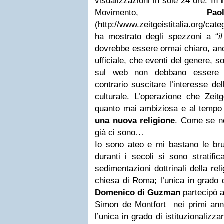
visualizzazioni in sole 24 ore. In
Movimento,
P
(http://www.zeitgeistitalia.org/ca
ha mostrato degli spezzoni a “
i
dovrebbe essere ormai chiaro, anc
ufficiale, che eventi del genere, s
sul web non debbano essere 
contrario suscitare l’interesse del
culturale. L’operazione che Zeit
quanto mai ambiziosa e al tempo
una nuova religione
. Come se no
già ci sono…
Io sono ateo e mi bastano le brut
duranti i secoli si sono stratifi
sedimentazioni dottrinali della rel
chiesa di Roma; l’unica in grado 
Domenico di Guzman
partecipò ai
Simon de Montfort nei primi anni 
l’unica in grado di istituzionalizzar