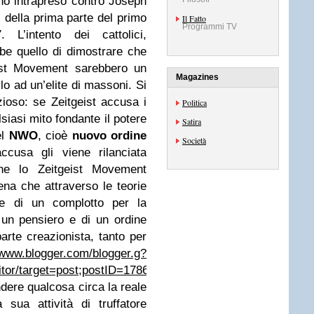
nno intrapreso contro Joseph
i della prima parte del primo
Il Fatto
Programmi TV
 L’intento dei cattolici,
bbe quello di dimostrare che
eist Movement sarebbero un
Magazines
lo ad un’elite di massoni. Si
zioso: se Zeitgeist accusa i
Politica
lsiasi mito fondante il potere
Satira
el
NWO
, cioè
nuovo ordine
Società
ccusa gli viene rilanciata
che lo Zeitgeist Movement
ena che attraverso le teorie
 di un complotto per la
i un pensiero e di un ordine
arte creazionista, tanto per
/www.blogger.com/blogger.g?
tor/target=post;postID=1786426386764618796
dere qualcosa circa la reale
sua attività di truffatore