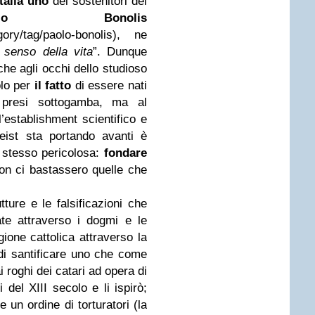
Italia uno
dei sostenitori del
aolo Bonolis
tegory/tag/paolo-bonolis), ne
l senso della vita
”. Dunque
he agli occhi dello studioso
olo per
il fatto
di essere nati
presi sottogamba, ma al
l’establishment scientifico e
geist sta portando avanti è
 stesso pericolosa:
fondare
n ci bastassero quelle che
ture e le falsificazioni che
cate attraverso i dogmi e le
igione cattolica attraverso la
di santificare uno che come
 roghi dei catari ad opera di
del XIII secolo e li ispirò;
e un ordine di torturatori (la