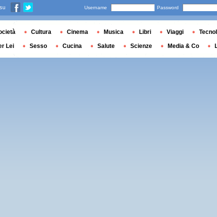
 su
Username
Password
ocietà
Cultura
Cinema
Musica
Libri
Viaggi
Tecnol
er Lei
Sesso
Cucina
Salute
Scienze
Media & Co