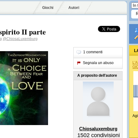
Giochi
Autori
spirito II parte
g
@ChiosaLuxemburg
L
1 commenti
L'
Segnala un abuso
GI
A proposito dell'autore
Agi
Chiosaluxemburg
1502
condivisioni