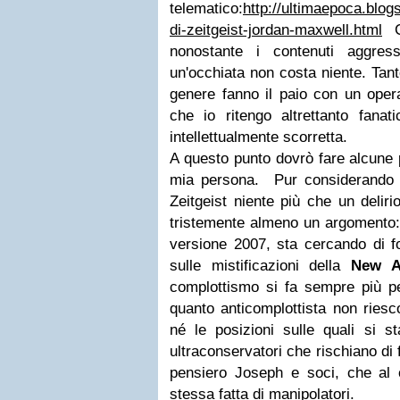
telematico:
http://ultimaepoca.blo
di-zeitgeist-jordan-maxwell.html
Co
nonostante i contenuti aggres
un'occhiata non costa niente. Tant
genere fanno il paio con un oper
che io ritengo altrettanto fanat
intellettualmente scorretta.
A questo punto dovrò fare alcune
mia persona. Pur considerando la
Zeitgeist niente più che un deliri
tristemente almeno un argomento: 
versione 2007, sta cercando di f
sulle mistificazioni della
New A
complottismo si fa sempre più pe
quanto anticomplottista non riesc
né le posizioni sulle quali si st
ultraconservatori che rischiano di
pensiero Joseph e soci, che al c
stessa fatta di manipolatori.