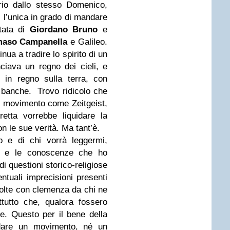
prio dallo stesso Domenico,
 l’unica in grado di mandare
rtata di
Giordano Bruno
e
aso Campanella
e Galileo.
ua a tradire lo spirito di un
iava un regno dei cieli, e
 in regno sulla terra, con
o banche. Trovo ridicolo che
n movimento come Zeitgeist,
etta vorrebbe liquidare la
on le sue verità. Ma tant’è.
 e di chi vorrà leggermi,
e e le conoscenze che ho
di questioni storico-religiose
ntuali imprecisioni presenti
colte con clemenza da chi ne
tutto che, qualora fossero
e. Questo per il bene della
ndare un movimento, né un