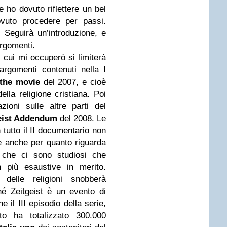
e ho dovuto riflettere un bel
ovuto procedere per passi.
 Seguirà un’introduzione, e
argomenti.
 cui mi occuperò si limiterà
 argomenti contenuti nella I
 the movie
del 2007, e cioè
ella religione cristiana. Poi
zioni sulle altre parti del
eist Addendum
del 2008. Le
n tutto il II documentario non
e anche per quanto riguarda
o che ci sono studiosi che
n più esaustive in merito.
 delle religioni snobberà
hé Zeitgeist è un evento di
 il III episodio della serie,
to ha totalizzato 300.000