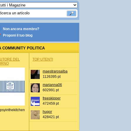
Non ancora membro?
Proponi il tuo blog
A COMMUNITY POLITICA
AUTORE DEL
TOP UTENTI
ORNO
maestrarosalba
1126395 pt
marianna06
602991 pt
freeskipper
472459 pt
psyinthekitchen
hugor
428421 pt