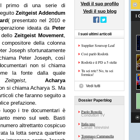
Vedi il suo profilo
 primo di una serie di
Vedi il suo blog
seguito
Zeitgeist Addendum
I
ard
( presentato nel 2010 e
n’operazione ideata da
Peter
I suoi ultimi articoli
 dello
Zeitgeist Movement
,
e compositore della colonna
Supplier Soursop Leaf
 Peter Joseph sfortunatamente
Così parlò Rodotà
chiama Peter Joseph, così
Rodotà e il PD a 5 stelle
documentari non si chiama
Tu sei rete? No, tu sei
e la fonte dalla quale
formica!
ge
Zeitgeist
,
Acharya
Vedi tutti
n si chiama Acharya S. Ma
rticoli che faranno seguito a
Dossier Paperblog
ice prefazione.
 luogo i tre documentari è
Paolo Bonolis
Conduttori TV
quanto meno sul web. Basti
Italia uno
l numero altrettanto cospicuo
Canali Televisivi
evata la lotta senza quartiere
Tommaso Campanella
Filosofi