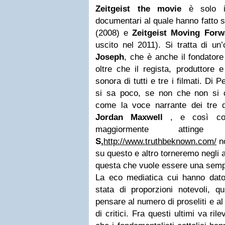
Zeitgeist the movie
è solo il
documentari al quale hanno fatto 
(2008) e
Zeitgeist Moving Forw
uscito nel 2011). Si tratta di u
Joseph
, che è anche il fondatore
oltre che il regista, produttore 
sonora di tutti e tre i filmati. Di
si sa poco, se non che non si 
come la voce narrante dei tre 
Jordan Maxwell
, e così com
maggiormente attin
S,
http://www.truthbeknown.com/
no
su questo e altro torneremo negli a
questa che vuole essere una sempl
La eco mediatica cui hanno dato
stata di proporzioni notevoli, 
pensare al numero di proseliti e a
di critici. Fra questi ultimi va ril