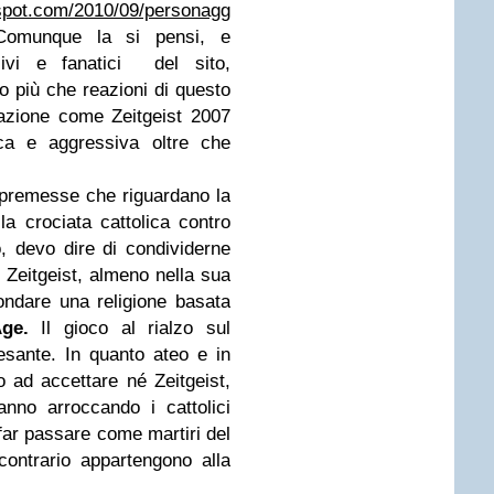
gspot.com/2010/09/personaggi-
munque la si pensi, e
sivi e fanatici del sito,
o più che reazioni di questo
azione come Zeitgeist 2007
ica e aggressiva oltre che
 premesse che riguardano la
 crociata cattolica contro
o, devo dire di condividerne
Zeitgeist, almeno nella sua
ondare una religione basata
ge.
Il gioco al rialzo sul
sante. In quanto ateo e in
o ad accettare né Zeitgeist,
anno arroccando i cattolici
 far passare come martiri del
ontrario appartengono alla