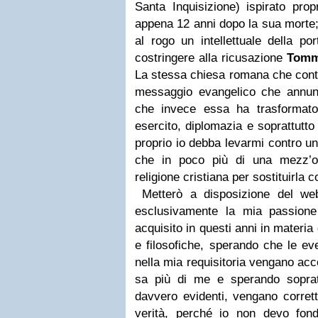
Santa Inquisizione) ispirato pro
appena 12 anni dopo la sua morte;
al rogo un intellettuale della po
costringere alla ricusazione
Tomm
La stessa chiesa romana che contin
messaggio evangelico che annunc
che invece essa ha trasformato
esercito, diplomazia e soprattutt
proprio io debba levarmi contro u
che in poco più di una mezz’or
religione cristiana per sostituirla c
Metterò a disposizione del web
esclusivamente la mia passion
acquisito in questi anni in materia 
e filosofiche, sperando che le eve
nella mia requisitoria vengano ac
sa più di me e sperando soprat
davvero evidenti, vengano corrett
verità, perché io non devo fo