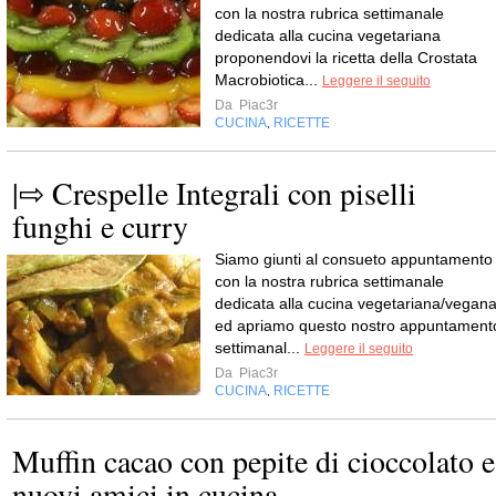
con la nostra rubrica settimanale
dedicata alla cucina vegetariana
proponendovi la ricetta della Crostata
Macrobiotica...
Leggere il seguito
Da
Piac3r
CUCINA
RICETTE
,
|⇨ Crespelle Integrali con piselli
funghi e curry
Siamo giunti al consueto appuntamento
con la nostra rubrica settimanale
dedicata alla cucina vegetariana/vegan
ed apriamo questo nostro appuntament
settimanal...
Leggere il seguito
Da
Piac3r
CUCINA
RICETTE
,
Muffin cacao con pepite di cioccolato e
nuovi amici in cucina