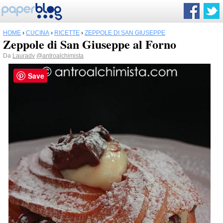
HOME
›
CUCINA
›
RICETTE
›
ZEPPOLE DI SAN GIUSEPPE
Zeppole di San Giuseppe al Forno
Da
Lauradv
@antroalchimista
Save