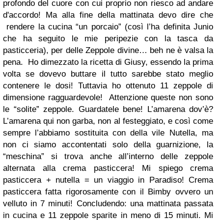
profondo del cuore con cui proprio non riesco ad andare
d'accordo! Ma alla fine della mattinata devo dire che
rendere la cucina “un porcaio” (così l’ha definita Junio
che ha seguito le mie peripezie con la tasca da
pasticceria), per delle Zeppole divine… beh ne è valsa la
pena.
Ho dimezzato la ricetta di Giusy, essendo la prima
volta se dovevo buttare il tutto sarebbe stato meglio
contenere le dosi! Tuttavia ho ottenuto 11 zeppole di
dimensione ragguardevole!
Attenzione queste non sono
le “solite” zeppole. Guardatele bene! L’amarena dov’è?
L’amarena qui non garba, non al festeggiato, e così come
sempre l’abbiamo sostituita con della vile Nutella, ma
non ci siamo accontentati solo della guarnizione, la
“meschina” si trova anche all’interno delle zeppole
alternata alla crema pasticcera! Mi spiego crema
pasticcera + nutella = un viaggio in Paradiso! Crema
pasticcera fatta rigorosamente con il Bimby ovvero un
velluto in 7 minuti! Concludendo:
una mattinata passata
in cucina e 11 zeppole sparite in meno di 15 minuti. Mi