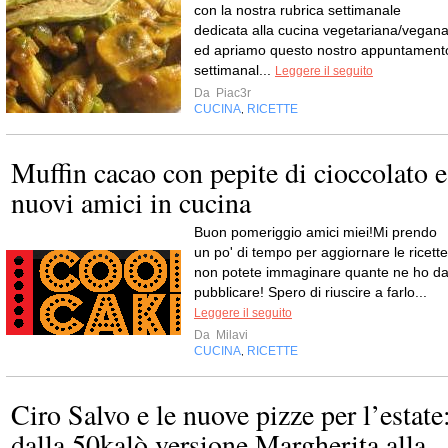
con la nostra rubrica settimanale
dedicata alla cucina vegetariana/vegan
ed apriamo questo nostro appuntament
settimanal...
Leggere il seguito
Da
Piac3r
CUCINA
RICETTE
,
Muffin cacao con pepite di cioccolato e
nuovi amici in cucina
Buon pomeriggio amici miei!Mi prendo
un po' di tempo per aggiornare le ricette
non potete immaginare quante ne ho d
pubblicare! Spero di riuscire a farlo...
Leggere il seguito
Da
Milavi
CUCINA
RICETTE
,
Ciro Salvo e le nuove pizze per l’estate
dalla 50kalò versione Margherita alla...