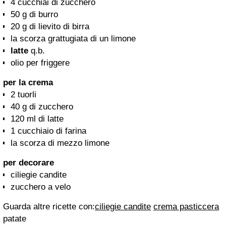
4 cucchiai di zucchero
50 g di burro
20 g di lievito di birra
la scorza grattugiata di un limone
latte
q.b.
olio per friggere
per la crema
2 tuorli
40 g di zucchero
120 ml di latte
1 cucchiaio di farina
la scorza di mezzo limone
per decorare
ciliegie candite
zucchero a velo
Guarda altre ricette con:
ciliegie candite
crema pasticcera
patate