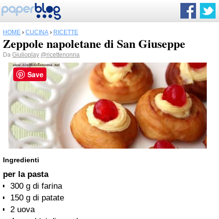
HOME
›
CUCINA
›
RICETTE
Zeppole napoletane di San Giuseppe
Da
Giulioplay
@ricettenonna
Save
Ingredienti
per la pasta
300 g di farina
150 g di patate
2 uova