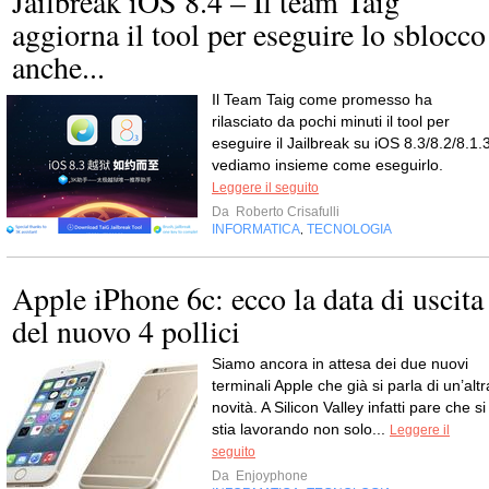
Jailbreak iOS 8.4 – Il team Taig
aggiorna il tool per eseguire lo sblocco
anche...
Il Team Taig come promesso ha
rilasciato da pochi minuti il tool per
eseguire il Jailbreak su iOS 8.3/8.2/8.1.3
vediamo insieme come eseguirlo.
Leggere il seguito
Da
Roberto Crisafulli
INFORMATICA
TECNOLOGIA
,
Apple iPhone 6c: ecco la data di uscita
del nuovo 4 pollici
Siamo ancora in attesa dei due nuovi
terminali Apple che già si parla di un’altr
novità. A Silicon Valley infatti pare che si
stia lavorando non solo...
Leggere il
seguito
Da
Enjoyphone