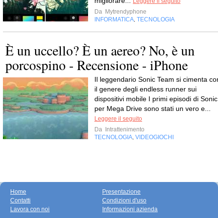
migliorare...
Leggere il seguito
Da
Mytrendyphone
INFORMATICA
TECNOLOGIA
,
È un uccello? È un aereo? No, è un
porcospino - Recensione - iPhone
Il leggendario Sonic Team si cimenta co
il genere degli endless runner sui
dispositivi mobile I primi episodi di Sonic
per Mega Drive sono stati un vero e...
Leggere il seguito
Da
Intrattenimento
TECNOLOGIA
VIDEOGIOCHI
,
Home
Presentazione
Contatti
Condizioni d'uso
Lavora con noi
Informazioni azienda