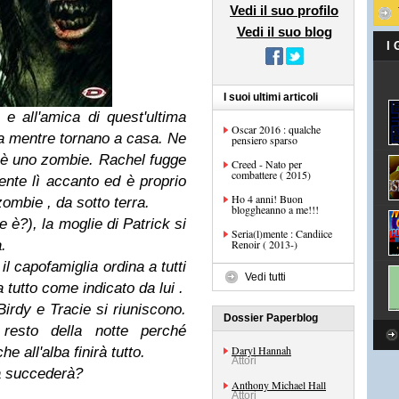
Vedi il suo profilo
Vedi il suo blog
I
I suoi ultimi articoli
 e all'amica di quest'ultima
Oscar 2016 : qualche
da mentre tornano a casa. Ne
pensiero sparso
 è uno zombie. Rachel fugge
Creed - Nato per
combattere ( 2015)
mente lì accanto ed è proprio
Ho 4 anni! Buon
zombie , da sotto terra.
bloggheanno a me!!!
 è?), la moglie di Patrick si
Seria(l)mente : Candiice
.
Renoir ( 2013-)
il capofamiglia ordina a tutti
Vedi tutti
 tutto come indicato da lui .
irdy e Tracie si riuniscono.
Dossier Paperblog
resto della notte perché
Daryl Hannah
e all'alba finirà tutto.
Attori
a succederà?
Anthony Michael Hall
Attori