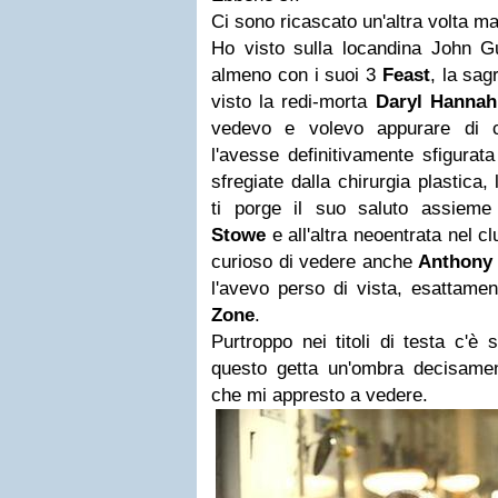
Ci sono ricascato un'altra volta m
Ho visto sulla locandina John Gu
almeno con i suoi 3
Feast
, la sag
visto la redi-morta
Daryl Hannah
vedevo e volevo appurare di c
l'avesse definitivamente sfigurat
sfregiate dalla chirurgia plastica
ti porge il suo saluto assieme
Stowe
e all'altra neoentrata nel 
curioso di vedere anche
Anthony 
l'avevo perso di vista, esattame
Zone
.
Purtroppo nei titoli di testa c'è
questo getta un'ombra decisamen
che mi appresto a vedere.