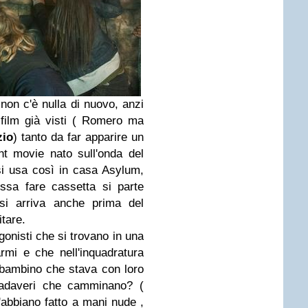
 non c'è nulla di nuovo, anzi
 film già visti ( Romero ma
zio
) tanto da far apparire un
t movie nato sull'onda del
o si usa così in casa Asylum,
ssa fare cassetta si parte
si arriva anche prima del
itare.
gonisti che si trovano in una
mi e che nell'inquadratura
 bambino che stava con loro
cadaveri che camminano? (
abbiano fatto a mani nude ,