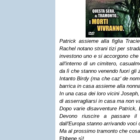
Patrick assieme alla figlia Tracie
Rachel notano strani tizi per stra
investono uno e si accorgono che
all'interno di un cimitero, casual
da lì che stanno venendo fuori gli 
Intanto Birdy (ma che caz' de nome
barrica in casa assieme alla nonna
In una casa dei loro vicini Joseph, 
di asserragliarsi in casa ma non va
Dopo varie disavventure Patrick, B
Devono riuscire a passare il 
dall'Europa stanno arrivando voci ch
Ma al prossimo tramonto che cos
Ebbene sì!