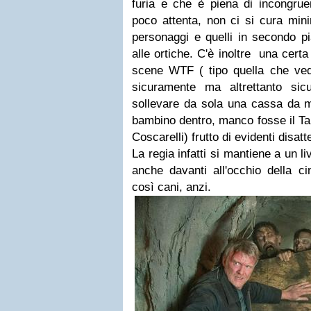
furia e che è piena di incongrue
poco attenta, non ci si cura min
personaggi e quelli in secondo pi
alle ortiche. C'è inoltre una cer
scene WTF ( tipo quella che ve
sicuramente ma altrettanto si
sollevare da sola una cassa da 
bambino dentro, manco fosse il Ta
Coscarelli) frutto di evidenti disatt
La regia infatti si mantiene a un l
anche davanti all'occhio della ci
così cani, anzi.