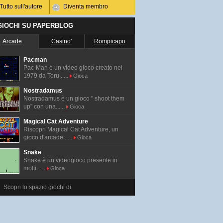
Tutto sull'autore
Diventa membro
 GIOCHI SU PAPERBLOG
Arcade
Casino'
Rompicapo
Pacman
Pac-Man é un video gioco creato nel
1979 da Toru......
Gioca
Nostradamus
Nostradamus è un gioco " shoot them
up" con una......
Gioca
Magical Cat Adventure
Riscopri Magical Cat Adventure, un
gioco d'arcade......
Gioca
Snake
Snake è un videogioco presente in
molti......
Gioca
Scopri lo spazio giochi di