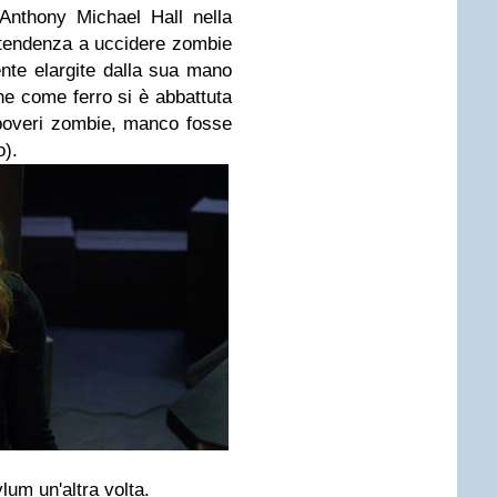
 Anthony Michael Hall nella
a tendenza a uccidere zombie
ente elargite dalla sua mano
che come ferro si è abbattuta
i poveri zombie, manco fosse
o).
lum un'altra volta.