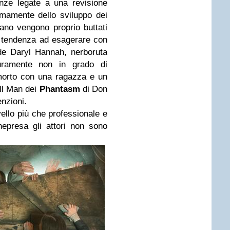
nze legate a una revisione
imamente dello sviluppo dei
ano vengono proprio buttati
ta tendenza ad esagerare con
de Daryl Hannah, nerboruta
curamente non in grado di
morto con una ragazza e un
ll Man dei
Phantasm
di Don
enzioni.
ivello più che professionale e
nepresa gli attori non sono