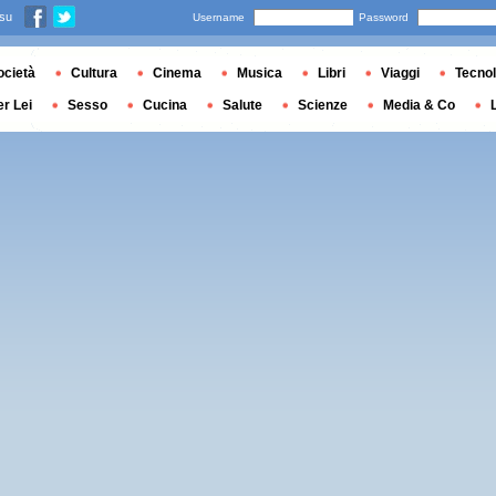
 su
Username
Password
ocietà
Cultura
Cinema
Musica
Libri
Viaggi
Tecnol
er Lei
Sesso
Cucina
Salute
Scienze
Media & Co