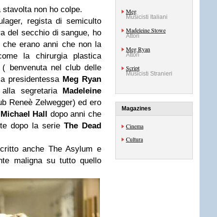
a stavolta non ho colpe.
Meg
Musicisti Italiani
lager, regista di semiculto
Madeleine Stowe
ra del secchio di sangue, ho
Attori
che erano anni che non la
Meg Ryan
ome la chirurgia plastica
Attori
a ( benvenuta nel club delle
Script
Musicisti Stranieri
, la presidentessa
Meg
Ryan
 alla segretaria
Madeleine
club Reneè Zelwegger) ed ero
Magazines
Michael Hall
dopo anni che
nte dopo la serie
The Dead
Cinema
Cultura
 scritto anche The Asylum e
te maligna su tutto quello