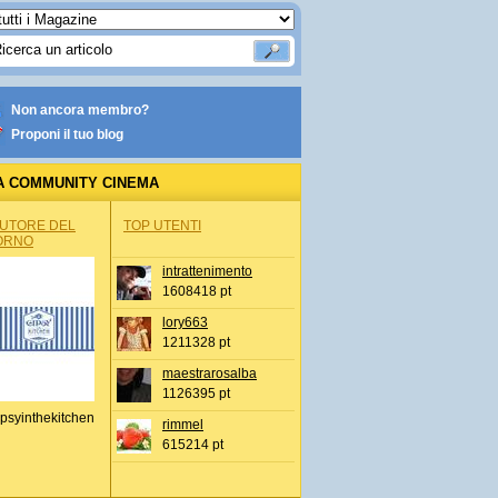
Non ancora membro?
Proponi il tuo blog
A COMMUNITY CINEMA
AUTORE DEL
TOP UTENTI
ORNO
intrattenimento
1608418 pt
lory663
1211328 pt
maestrarosalba
1126395 pt
psyinthekitchen
rimmel
615214 pt