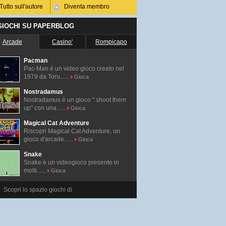
Tutto sull'autore
Diventa membro
 GIOCHI SU PAPERBLOG
Arcade
Casino'
Rompicapo
Pacman
Pac-Man é un video gioco creato nel
1979 da Toru......
Gioca
Nostradamus
Nostradamus è un gioco " shoot them
up" con una......
Gioca
Magical Cat Adventure
Riscopri Magical Cat Adventure, un
gioco d'arcade......
Gioca
Snake
Snake è un videogioco presente in
molti......
Gioca
Scopri lo spazio giochi di