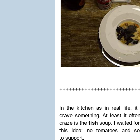
+++++++++++++++++++++++++
In the kitchen as in real life, i
crave something. At least it oft
craze is the
fish
soup. I waited fo
this idea: no tomatoes and so
to support.