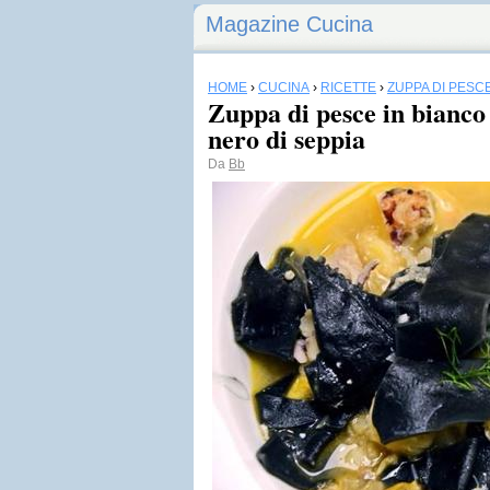
Magazine Cucina
HOME
›
CUCINA
›
RICETTE
›
ZUPPA DI PESC
Zuppa di pesce in bianco 
nero di seppia
Da
Bb