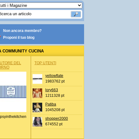
Non ancora membro?
Proponi il tuo blog
A COMMUNITY CUCINA
AUTORE DEL
TOP UTENTI
ORNO
yellowflate
1983762 pt
lory663
1211328 pt
Patiba
1045208 pt
psyinthekitchen
shopper2000
674552 pt