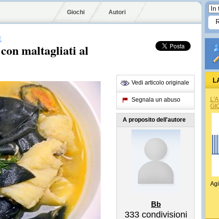
Giochi
Autori
E
con maltagliati al
L
Vedi articolo originale
L'
Segnala un abuso
GI
A proposito dell'autore
Agi
Bb
333
condivisioni