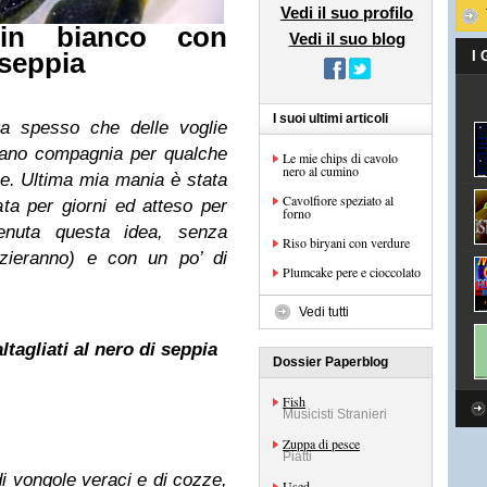
Vedi il suo profilo
n bianco con
Vedi il suo blog
 seppia
I
I suoi ultimi articoli
ta spesso che delle voglie
ciano compagnia per qualche
Le mie chips di cavolo
nero al cumino
. Ultima mia mania è stata
Cavolfiore speziato al
ta per giorni ed atteso per
forno
enuta questa idea, senza
Riso biryani con verdure
azieranno) e con un po’ di
Plumcake pere e cioccolato
Vedi tutti
tagliati al nero di seppia
Dossier Paperblog
Fish
Musicisti Stranieri
Zuppa di pesce
Piatti
di vongole veraci e di cozze,
Used