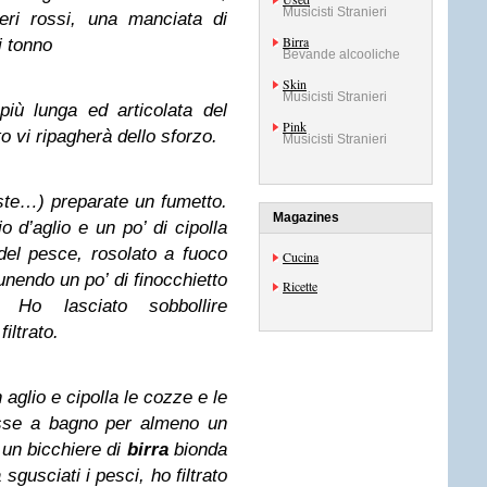
Musicisti Stranieri
eri rossi, una manciata di
Birra
i tonno
Bevande alcooliche
Skin
Musicisti Stranieri
iù lunga ed articolata del
Pink
ato vi ripagherà dello sforzo.
Musicisti Stranieri
este…) preparate un fumetto.
Magazines
o d’aglio e un po’ di cipolla
i del pesce, rosolato a fuoco
Cucina
unendo un po’ di finocchietto
Ricette
 Ho lasciato sobbollire
iltrato.
 aglio e cipolla le cozze e le
esse a bagno per almeno un
 un bicchiere di
birra
bionda
sgusciati i pesci, ho filtrato