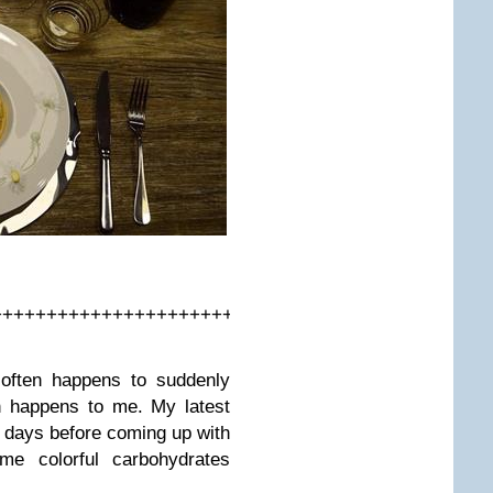
++++++++++++++++++++++++++++
t often happens to suddenly
en happens to me. My latest
r days before coming up with
me colorful carbohydrates