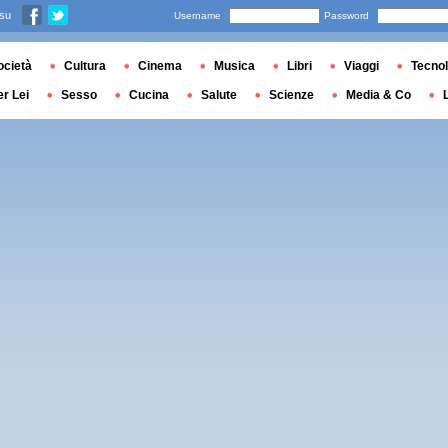
 su
Username
Password
ocietà
Cultura
Cinema
Musica
Libri
Viaggi
Tecnol
er Lei
Sesso
Cucina
Salute
Scienze
Media & Co