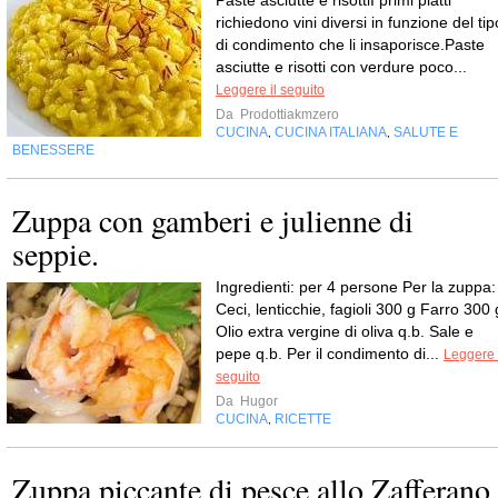
Paste asciutte e risottiI primi piatti
richiedono vini diversi in funzione del tip
di condimento che li insaporisce.Paste
asciutte e risotti con verdure poco...
Leggere il seguito
Da
Prodottiakmzero
CUCINA
CUCINA ITALIANA
SALUTE E
,
,
BENESSERE
Zuppa con gamberi e julienne di
seppie.
Ingredienti: per 4 persone Per la zuppa:
Ceci, lenticchie, fagioli 300 g Farro 300 
Olio extra vergine di oliva q.b. Sale e
pepe q.b. Per il condimento di...
Leggere 
seguito
Da
Hugor
CUCINA
RICETTE
,
Zuppa piccante di pesce allo Zafferano