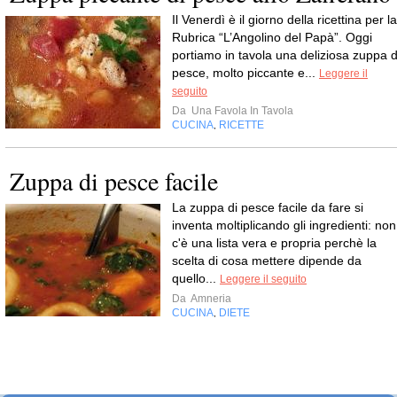
Il Venerdì è il giorno della ricettina per la
Rubrica “L’Angolino del Papà”. Oggi
portiamo in tavola una deliziosa zuppa d
pesce, molto piccante e...
Leggere il
seguito
Da
Una Favola In Tavola
CUCINA
RICETTE
,
Zuppa di pesce facile
La zuppa di pesce facile da fare si
inventa moltiplicando gli ingredienti: non
c'è una lista vera e propria perchè la
scelta di cosa mettere dipende da
quello...
Leggere il seguito
Da
Amneria
CUCINA
DIETE
,