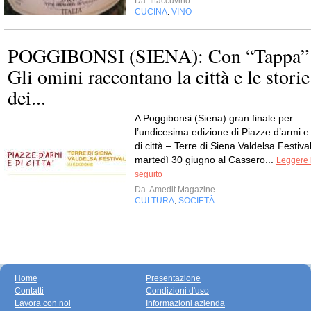
Da
Iltaccuvino
CUCINA
VINO
,
POGGIBONSI (SIENA): Con “Tappa”
Gli omini raccontano la città e le storie
dei...
A Poggibonsi (Siena) gran finale per
l’undicesima edizione di Piazze d’armi e
di città – Terre di Siena Valdelsa Festival
martedì 30 giugno al Cassero...
Leggere i
seguito
Da
Amedit Magazine
CULTURA
SOCIETÀ
,
Home
Presentazione
Contatti
Condizioni d'uso
Lavora con noi
Informazioni azienda