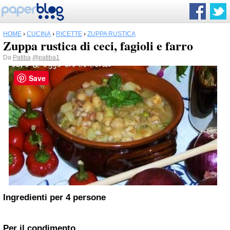
HOME
›
CUCINA
›
RICETTE
›
ZUPPA RUSTICA
Zuppa rustica di ceci, fagioli e farro
Da
Patiba
@patiba1
Save
Ingredienti per 4 persone
Per il condimento