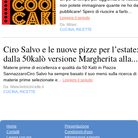
non potete immaginare quante ne ho d
pubblicare! Spero di riuscire a farlo...
Leggere il seguito
Da
Milavi
CUCINA
RICETTE
,
Ciro Salvo e le nuove pizze per l’estate
dalla 50kalò versione Margherita alla...
Materie prime di eccellenza e qualità da 50 Kalò in Piazza
SannazzaroCiro Salvo ha sempre basato il suo menù sulla ricerca di
materie prime selezionate e...
Leggere il seguito
Da
Www.ledolciricette.it
CUCINA
RICETTE
,
Home
Presentazione
Contatti
Condizioni d'uso
Lavora con noi
Informazioni azienda