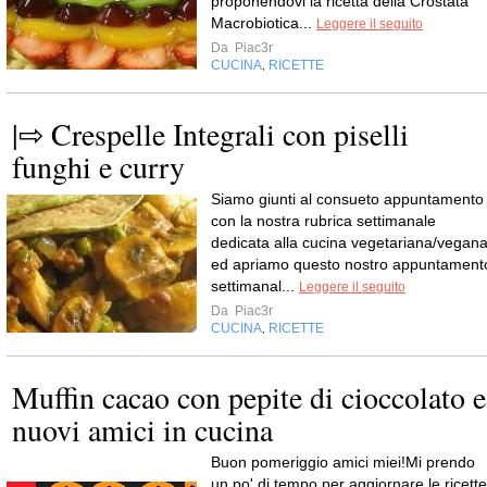
proponendovi la ricetta della Crostata
Macrobiotica...
Leggere il seguito
Da
Piac3r
CUCINA
RICETTE
,
|⇨ Crespelle Integrali con piselli
funghi e curry
Siamo giunti al consueto appuntamento
con la nostra rubrica settimanale
dedicata alla cucina vegetariana/vegan
ed apriamo questo nostro appuntament
settimanal...
Leggere il seguito
Da
Piac3r
CUCINA
RICETTE
,
Muffin cacao con pepite di cioccolato e
nuovi amici in cucina
Buon pomeriggio amici miei!Mi prendo
un po' di tempo per aggiornare le ricette