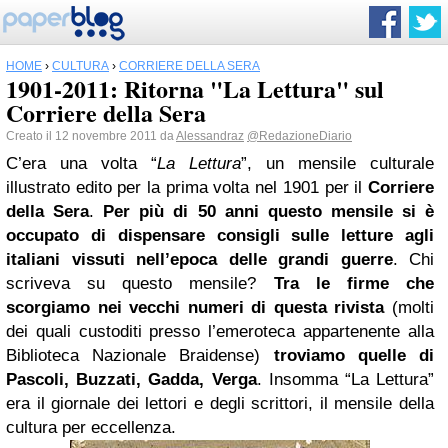
HOME
›
CULTURA
›
CORRIERE DELLA SERA
1901-2011: Ritorna "La Lettura" sul
Corriere della Sera
Creato il 12 novembre 2011 da
Alessandraz
@RedazioneDiario
C’era una volta “
La Lettura
”, un mensile culturale
illustrato edito per la prima volta nel 1901 per il
Corriere
della Sera
.
Per più di 50 anni questo mensile si è
occupato di dispensare consigli sulle letture agli
italiani vissuti nell’epoca delle grandi guerre
. Chi
scriveva su questo mensile?
Tra le firme che
scorgiamo nei vecchi numeri di questa rivista
(molti
dei quali custoditi presso l’emeroteca appartenente alla
Biblioteca Nazionale Braidense)
troviamo quelle di
Pascoli, Buzzati, Gadda, Verga
. Insomma “La Lettura”
era il giornale dei lettori e degli scrittori, il mensile della
cultura per eccellenza.