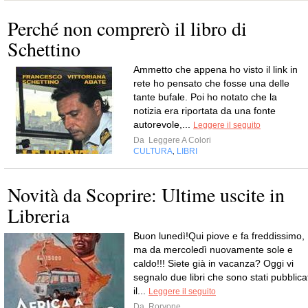
Perché non comprerò il libro di
Schettino
Ammetto che appena ho visto il link in
rete ho pensato che fosse una delle
tante bufale. Poi ho notato che la
notizia era riportata da una fonte
autorevole,...
Leggere il seguito
Da
Leggere A Colori
CULTURA
LIBRI
,
Novità da Scoprire: Ultime uscite in
Libreria
Buon lunedì!Qui piove e fa freddissimo,
ma da mercoledì nuovamente sole e
caldo!!! Siete già in vacanza? Oggi vi
segnalo due libri che sono stati pubblicat
il...
Leggere il seguito
Da
Roryone