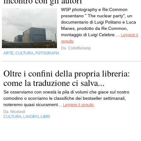
incontro con gli autori
WSP photography e Re:Common
presentano " The nuclear party", un
documentario di Luigi Politano e Luca
Manes, prodotto da Re:Common,
montaggio di Luigi Celebre....
Leggere il
seguito
Da
Collettivowsp
ARTE
CULTURA
FOTOGRAFIA
,
,
Oltre i confini della propria libreria:
come la traduzione ci salva...
Se osserviamo con onestà la pila di volumi che giace sul nostro
comodino o scorriamo le classifiche dei bestseller settimanali,
noteremo quasi sicurament...
Leggere il seguito
Da
Nicolasit
CULTURA
LAVORO
LIBRI
,
,