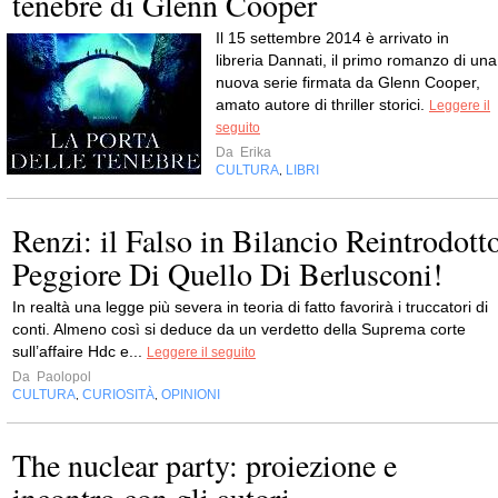
tenebre di Glenn Cooper
Il 15 settembre 2014 è arrivato in
libreria Dannati, il primo romanzo di una
nuova serie firmata da Glenn Cooper,
amato autore di thriller storici.
Leggere il
seguito
Da
Erika
CULTURA
LIBRI
,
Renzi: il Falso in Bilancio Reintrodott
Peggiore Di Quello Di Berlusconi!
In realtà una legge più severa in teoria di fatto favorirà i truccatori di
conti. Almeno così si deduce da un verdetto della Suprema corte
sull’affaire Hdc e...
Leggere il seguito
Da
Paolopol
CULTURA
CURIOSITÀ
OPINIONI
,
,
The nuclear party: proiezione e