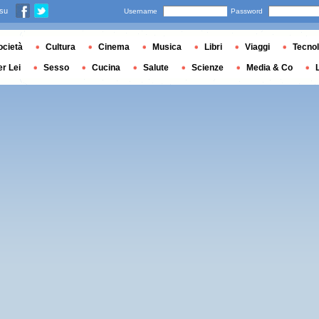
 su
Username
Password
ocietà
Cultura
Cinema
Musica
Libri
Viaggi
Tecnol
er Lei
Sesso
Cucina
Salute
Scienze
Media & Co