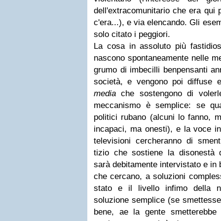
dell'extracomunitario che era qui p
c'era...), e via elencando. Gli ese
solo citato i peggiori.
La cosa in assoluto più fastidios
nascono spontaneamente nelle men
grumo di imbecilli benpensanti ann
società, e vengono poi diffuse 
media
che sostengono di volerle,
meccanismo è semplice: se qual
politici rubano (alcuni lo fanno, 
incapaci, ma onesti), e la voce ini
televisioni cercheranno di sment
tizio che sostiene la disonestà d
sarà debitamente intervistato e in 
che cercano, a soluzioni compless
stato e il livello infimo della 
soluzione semplice (se smettesser
bene, ae la gente smetterebbe 