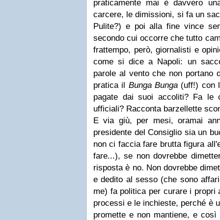
praticamente mai è davvero una
carcere, le dimissioni, si fa un sa
Pulite?) e poi alla fine vince se
secondo cui occorre che tutto camb
frattempo, però, giornalisti e opin
come si dice a Napoli: un sacc
parole al vento che non portano 
pratica il
Bunga Bunga
(uff!) con 
pagate dai suoi accoliti? Fa le 
ufficiali? Racconta barzellette sc
E via giù, per mesi, oramai anni
presidente del Consiglio sia un bu
non ci faccia fare brutta figura all'
fare...), se non dovrebbe dimette
risposta è no. Non dovrebbe dimet
e dedito al sesso (che sono affar
me) fa politica per curare i propri a
processi e le inchieste, perché è 
promette e non mantiene, e così v