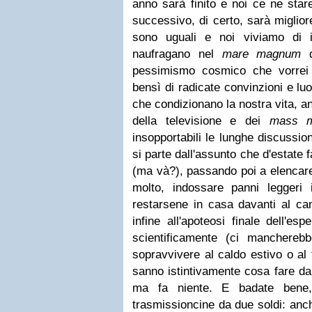
anno sarà finito e noi ce ne star
successivo, di certo, sarà migliore.
sono uguali e noi viviamo di i
naufragano nel
mare magnum
d
pessimismo cosmico che vorrei 
bensì di radicate convinzioni e lu
che condizionano la nostra vita, a
della televisione e dei
mass m
insopportabili le lunghe discussion
si parte dall'assunto che d'estate 
(ma và?), passando poi a elencare t
molto, indossare panni leggeri 
restarsene in casa davanti al ca
infine all'apoteosi finale dell'esp
scientificamente (ci manchereb
sopravvivere al caldo estivo o al 
sanno istintivamente cosa fare da 
ma fa niente. E badate bene,
trasmissioncine da due soldi: anche