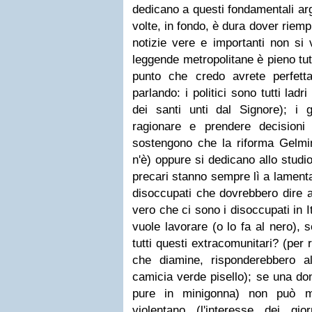
dedicano a questi fondamentali ar
volte, in fondo, è dura dover riemp
notizie vere e importanti non si 
leggende metropolitane è pieno tutt
punto che credo avrete perfett
parlando: i politici sono tutti lad
dei santi unti dal Signore); i 
ragionare e prendere decisioni
sostengono che la riforma Gelmin
n'è) oppure si dedicano allo studi
precari stanno sempre lì a lamenta
disoccupati che dovrebbero dire a
vero che ci sono i disoccupati in 
vuole lavorare (o lo fa al nero), 
tutti questi extracomunitari? (per ru
che diamine, risponderebbero a
camicia verde pisello); se una do
pure in minigonna) non può m
violentano (l'interesse dei g