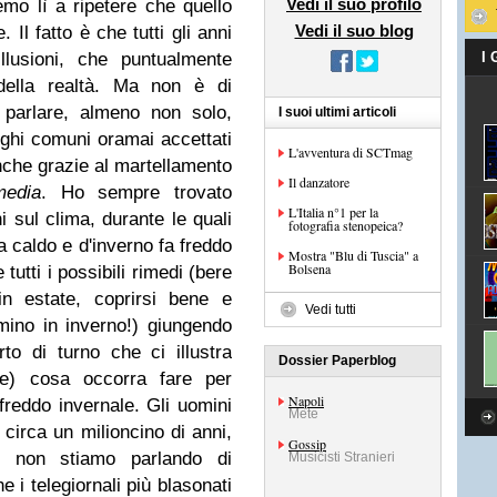
Vedi il suo profilo
emo lì a ripetere che quello
Vedi il suo blog
 Il fatto è che tutti gli anni
llusioni, che puntualmente
I
ella realtà. Ma non è di
parlare, almeno non solo,
I suoi ultimi articoli
oghi comuni oramai accettati
L'avventura di SCTmag
nche grazie al martellamento
Il danzatore
edia
. Ho sempre trovato
L'Italia n°1 per la
i sul clima, durante le quali
fotografia stenopeica?
fa caldo e d'inverno fa freddo
Mostra "Blu di Tuscia" a
Bolsena
utti i possibili rimedi (bere
in estate, coprirsi bene e
Vedi tutti
mino in inverno!) giungendo
erto di turno che ci illustra
Dossier Paperblog
be) cosa occorra fare per
Napoli
freddo invernale. Gli uomini
Mete
circa un milioncino di anni,
Gossip
 non stiamo parlando di
Musicisti Stranieri
 i telegiornali più blasonati