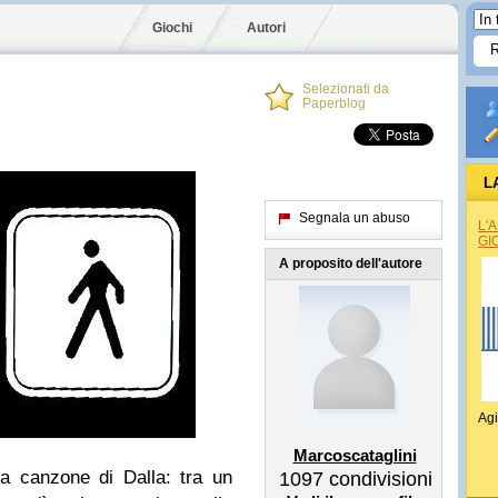
Giochi
Autori
Selezionati da
Paperblog
L
Segnala un abuso
L'
GI
A proposito dell'autore
Agi
Marcoscataglini
a canzone di Dalla: tra un
1097
condivisioni