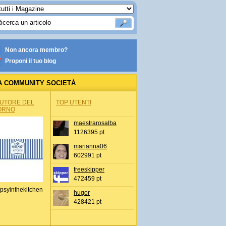
Non ancora membro?
Proponi il tuo blog
A COMMUNITY SOCIETÀ
AUTORE DEL
TOP UTENTI
ORNO
maestrarosalba
1126395 pt
marianna06
602991 pt
freeskipper
472459 pt
psyinthekitchen
hugor
428421 pt