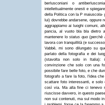
berlusconiani o antiberluscon
intellettualmente onesti e spiegare
della Politica con la P maiuscola-
lui) dovrebbe andarsene, oppure re
aggrappiamo ai luoghi comuni, all
pancia, al vuoto bla bla dietro 
mantenere lo
status quo
(perchè a
lavora con tranquillità (e successo
Vabbè, mi sono dilungato su qu
parlato della fotografia e dei lu
(stavolta non solo in Italia):
convinzione che solo con una fot
possibile fare belle foto, e che du
fotografo a fare la foto, l'idea c
scattare foto interessanti, e solo 
così via. Ma alla fine ci tenevo 
riuscisse davvero, in questo paese,
non sui contenuti, ma sul modo in
i problemi, forse ce la faremmo a c