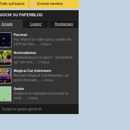
Tutto sull'autore
Diventa membro
 GIOCHI SU PAPERBLOG
Arcade
Casino'
Rompicapo
Pacman
Pac-Man é un video gioco creato nel
1979 da Toru......
Gioca
Nostradamus
Nostradamus è un gioco " shoot them
up" con una......
Gioca
Magical Cat Adventure
Riscopri Magical Cat Adventure, un
gioco d'arcade......
Gioca
Snake
Snake è un videogioco presente in
molti......
Gioca
Scopri lo spazio giochi di