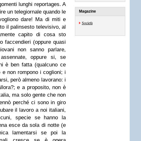
gomenti lunghi reportages. A
ire un telegiornale quando le
Magazine
vogliono dare! Ma di miti e
Società
o il palinsesto televisivo, al
amente capito di cosa sto
ri o faccendieri (oppure quasi
giovani non sanno parlare,
 assennate, oppure si, se
i è ben fatta (qualcuno ce
o e non rompono i coglioni; i
rsi, però almeno lavorano: i
llora?; e a proposito, non è
Italia, ma solo gente che non
sennò perché ci sono in giro
bare il lavoro a noi italiani,
lcuni, specie se hanno la
nna esce da sola di notte (e
ica lamentarsi se poi la
iornali cresce se è opera