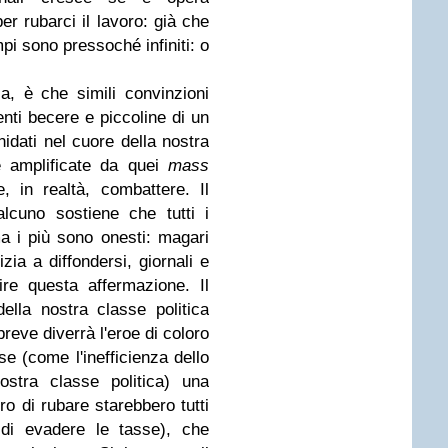
er rubarci il lavoro: già che
mpi sono pressoché infiniti: o
a, è che simili convinzioni
ti becere e piccoline di un
idati nel cuore della nostra
e amplificate da quei
mass
 in realtà, combattere. Il
cuno sostiene che tutti i
ma i più sono onesti: magari
zia a diffondersi, giornali e
ire questa affermazione. Il
ella nostra classe politica
breve diverrà l'eroe di coloro
e (come l'inefficienza dello
nostra classe politica) una
o di rubare starebbero tutti
di evadere le tasse), che