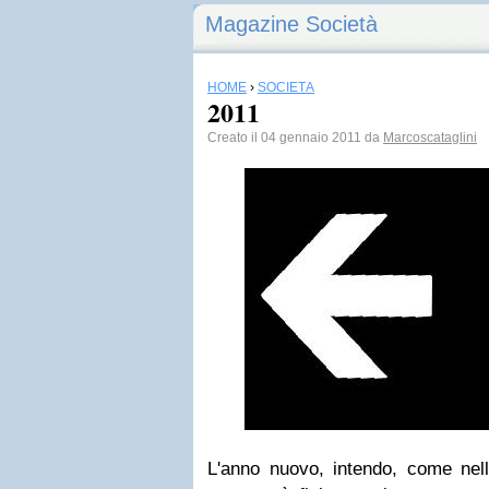
Magazine Società
HOME
›
SOCIETÀ
2011
Creato il 04 gennaio 2011 da
Marcoscataglini
L'anno nuovo, intendo, come nell