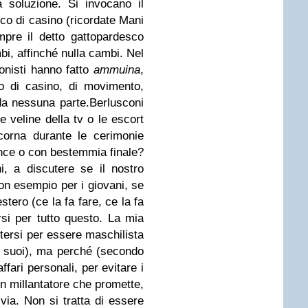
 soluzione. Si invocano il
cco di casino (ricordate Mani
mpre il detto gattopardesco
i, affinché nulla cambi. Nel
ionisti hanno fatto
ammuina
,
o di casino, di movimento,
da nessuna parte.Berlusconi
le veline della tv o le escort
corna durante le cerimonie
once o con bestemmia finale?
, a discutere se il nostro
on esempio per i giovani, se
estero (ce la fa fare, ce la fa
rsi per tutto questo. La mia
tersi per essere maschilista
i suoi), ma perché (secondo
ffari personali, per evitare i
un millantatore che promette,
ia. Non si tratta di essere