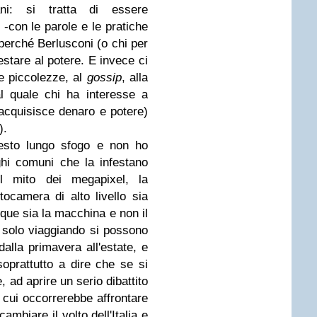
iani: si tratta di essere
 -con le parole e le pratiche
 perché Berlusconi (o chi per
stare al potere. E invece ci
e piccolezze, al
gossip
, alla
al quale chi ha interesse a
cquisisce denaro e potere)
).
esto lungo sfogo e non ho
oghi comuni che la infestano
 il mito dei megapixel, la
ocamera di alto livello sia
nque sia la macchina e non il
he solo viaggiando si possono
dalla primavera all'estate, e
soprattutto a dire che se si
 ad aprire un serio dibattito
 cui occorrerebbe affrontare
ambiare il volto dell'Italia e