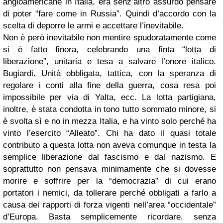
angloamericane in Italia, era senz’altro assurdo pensare
di poter “fare come in Russia”. Quindi d’accordo con la
scelta di deporre le armi e accettare l’inevitabile.
Non è però inevitabile non mentire spudoratamente come
si è fatto finora, celebrando una finta “lotta di
liberazione”, unitaria e tesa a salvare l’onore italico.
Bugiardi. Unità obbligata, tattica, con la speranza di
regolare i conti alla fine della guerra, cosa resa poi
impossibile per via di Yalta, ecc. La lotta partigiana,
inoltre, è stata condotta in tono tutto sommato minore, si
è svolta sì e no in mezza Italia, e ha vinto solo perché ha
vinto l’esercito “Alleato”. Chi ha dato il quasi totale
contributo a questa lotta non aveva comunque in testa la
semplice liberazione dal fascismo e dal nazismo. E
soprattutto non pensava minimamente che si dovesse
morire e soffrire per la “democrazia” di cui erano
portatori i nemici, da tollerare perché obbligati a farlo a
causa dei rapporti di forza vigenti nell’area “occidentale”
d’Europa. Basta semplicemente ricordare, senza