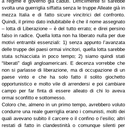
a regime e governo già caduti. Difficilmente si sarebbe
svolta una guerriglia siffatta senza le truppe Alleate già in
mezza Italia e di fatto sicure vincitrici del confronto.
Quindi, il primo dato indubitabile è che il nome assegnato
– lotta di Liberazione – è del tutto errato; e direi persino
falso in radice. Quella lotta non ha liberato nulla per due
motivi entrambi essenziali: 1) senza appunto l’avanzata
delle truppe dei paesi ormai vincitori, quella lotta sarebbe
stata schiacciata in poco tempo; 2) siamo quindi stati
“liberati” dagli angloamericani. E decenza vorrebbe che
non si parlasse di liberazione, ma di occupazione di un
paese vinto e che ha solo fatto il solito giochetto
opportunistico e molto vile di arrendersi e poi cambiare
campo per far finta di essere alleato di chi lo aveva
ormai sconfitto e sottomesso.
Coloro che, almeno in un primo tempo, avrebbero voluto
condurre una reale guerriglia erano i comunisti, molti dei
quali avevano subito il carcere o il confino o l’esilio; altri
restati di fatto in clandestinità o comunque silenti per