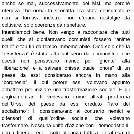
anche se mai, successivamente, del Msi; ma perché
riteneva che ormai la sconfitta era stata consumata e
non si tornava indietro, non c’erano nostalgie da
coltivare, solo coerenze da rispettare.
Intendiamoci bene. Non vengo a raccontare che tutti
quelli che si dichiaravano comunisti fossero “anime
belle” e tali fin da tempo immemorabile. Dico solo che la
“resistenza” è stata fatta sul serio dai comunisti e che
questi non pensavano manco per “gnente” alla
“liberazione” e a salvare chissà quale “onore” di un
paese da essi considerato ancora in mano alla
“borghesia”, il cui potere essi volevano appunto
abbattere per iniziare una trasformazione sociale. E gli
angloamericani li vedevano come alleati pro-forma
dell’Urss, del paese da essi creduto “faro del
socialismo”; li consideravano al contrario nemici e
difensori di quell’ordine sociale che volevano
trasformare. Nessuna unità d’azione con i democristiani,
con i liberali, ecc.; solo alleanza tattica, in attesa di