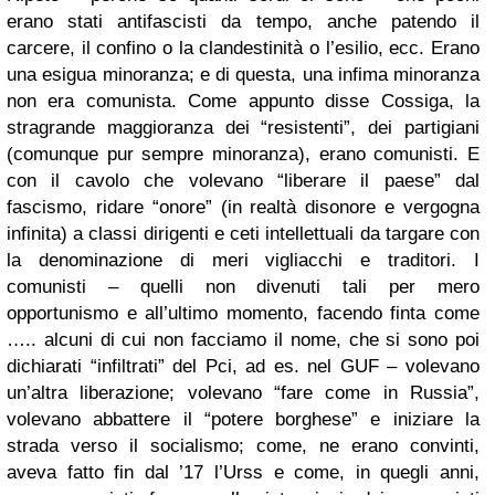
erano stati antifascisti da tempo, anche patendo il
carcere, il confino o la clandestinità o l’esilio, ecc. Erano
una esigua minoranza; e di questa, una infima minoranza
non era comunista. Come appunto disse Cossiga, la
stragrande maggioranza dei “resistenti”, dei partigiani
(comunque pur sempre minoranza), erano comunisti. E
con il cavolo che volevano “liberare il paese” dal
fascismo, ridare “onore” (in realtà disonore e vergogna
infinita) a classi dirigenti e ceti intellettuali da targare con
la denominazione di meri vigliacchi e traditori. I
comunisti – quelli non divenuti tali per mero
opportunismo e all’ultimo momento, facendo finta come
….. alcuni di cui non facciamo il nome, che si sono poi
dichiarati “infiltrati” del Pci, ad es. nel GUF – volevano
un’altra liberazione; volevano “fare come in Russia”,
volevano abbattere il “potere borghese” e iniziare la
strada verso il socialismo; come, ne erano convinti,
aveva fatto fin dal ’17 l’Urss e come, in quegli anni,