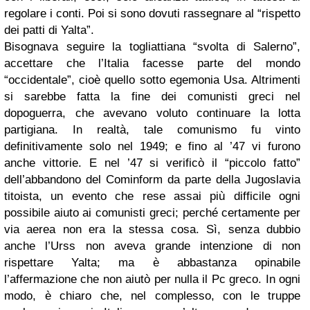
regolare i conti. Poi si sono dovuti rassegnare al “rispetto
dei patti di Yalta”.
Bisognava seguire la togliattiana “svolta di Salerno”,
accettare che l’Italia facesse parte del mondo
“occidentale”, cioè quello sotto egemonia Usa. Altrimenti
si sarebbe fatta la fine dei comunisti greci nel
dopoguerra, che avevano voluto continuare la lotta
partigiana. In realtà, tale comunismo fu vinto
definitivamente solo nel 1949; e fino al ’47 vi furono
anche vittorie. E nel ’47 si verificò il “piccolo fatto”
dell’abbandono del Cominform da parte della Jugoslavia
titoista, un evento che rese assai più difficile ogni
possibile aiuto ai comunisti greci; perché certamente per
via aerea non era la stessa cosa. Sì, senza dubbio
anche l’Urss non aveva grande intenzione di non
rispettare Yalta; ma è abbastanza opinabile
l’affermazione che non aiutò per nulla il Pc greco. In ogni
modo, è chiaro che, nel complesso, con le truppe