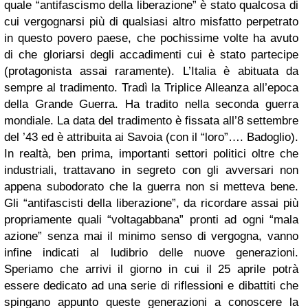
quale “antifascismo della liberazione” è stato qualcosa di
cui vergognarsi più di qualsiasi altro misfatto perpetrato
in questo povero paese, che pochissime volte ha avuto
di che gloriarsi degli accadimenti cui è stato partecipe
(protagonista assai raramente). L’Italia è abituata da
sempre al tradimento. Tradì la Triplice Alleanza all’epoca
della Grande Guerra. Ha tradito nella seconda guerra
mondiale. La data del tradimento è fissata all’8 settembre
del ’43 ed è attribuita ai Savoia (con il “loro”…. Badoglio).
In realtà, ben prima, importanti settori politici oltre che
industriali, trattavano in segreto con gli avversari non
appena subodorato che la guerra non si metteva bene.
Gli “antifascisti della liberazione”, da ricordare assai più
propriamente quali “voltagabbana” pronti ad ogni “mala
azione” senza mai il minimo senso di vergogna, vanno
infine indicati al ludibrio delle nuove generazioni.
Speriamo che arrivi il giorno in cui il 25 aprile potrà
essere dedicato ad una serie di riflessioni e dibattiti che
spingano appunto queste generazioni a conoscere la