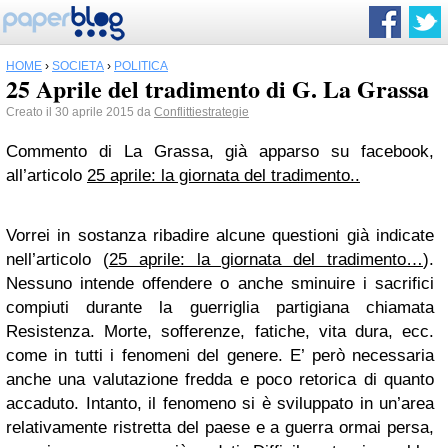
HOME
›
SOCIETÀ
›
POLITICA
25 Aprile del tradimento di G. La Grassa
Creato il 30 aprile 2015 da
Conflittiestrategie
Commento di La Grassa, già apparso su facebook,
all’articolo
25 aprile: la giornata del tradimento..
Vorrei in sostanza ribadire alcune questioni già indicate
nell’articolo (
25 aprile: la giornata del tradimento…
).
Nessuno intende offendere o anche sminuire i sacrifici
compiuti durante la guerriglia partigiana chiamata
Resistenza. Morte, sofferenze, fatiche, vita dura, ecc.
come in tutti i fenomeni del genere. E’ però necessaria
anche una valutazione fredda e poco retorica di quanto
accaduto. Intanto, il fenomeno si è sviluppato in un’area
relativamente ristretta del paese e a guerra ormai persa,