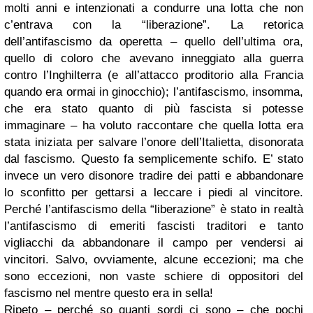
molti anni e intenzionati a condurre una lotta che non
c’entrava con la “liberazione”. La retorica
dell’antifascismo da operetta – quello dell’ultima ora,
quello di coloro che avevano inneggiato alla guerra
contro l’Inghilterra (e all’attacco proditorio alla Francia
quando era ormai in ginocchio); l’antifascismo, insomma,
che era stato quanto di più fascista si potesse
immaginare – ha voluto raccontare che quella lotta era
stata iniziata per salvare l’onore dell’Italietta, disonorata
dal fascismo. Questo fa semplicemente schifo. E’ stato
invece un vero disonore tradire dei patti e abbandonare
lo sconfitto per gettarsi a leccare i piedi al vincitore.
Perché l’antifascismo della “liberazione” è stato in realtà
l’antifascismo di emeriti fascisti traditori e tanto
vigliacchi da abbandonare il campo per vendersi ai
vincitori. Salvo, ovviamente, alcune eccezioni; ma che
sono eccezioni, non vaste schiere di oppositori del
fascismo nel mentre questo era in sella!
Ripeto – perché so quanti sordi ci sono – che pochi