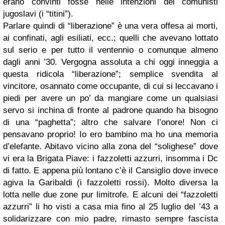
erano convinti fosse nelle intenzioni dei comunisti
jugoslavi (i “titini”).
Parlare quindi di “liberazione” è una vera offesa ai morti,
ai confinati, agli esiliati, ecc.; quelli che avevano lottato
sul serio e per tutto il ventennio o comunque almeno
dagli anni ’30. Vergogna assoluta a chi oggi inneggia a
questa ridicola “liberazione”; semplice svendita al
vincitore, osannato come occupante, di cui si leccavano i
piedi per avere un po’ da mangiare come un qualsiasi
servo si inchina di fronte al padrone quando ha bisogno
di una “paghetta”; altro che salvare l’onore! Non ci
pensavano proprio! Io ero bambino ma ho una memoria
d’elefante. Abitavo vicino alla zona del “solighese” dove
vi era la Brigata Piave: i fazzoletti azzurri, insomma i Dc
di fatto. E appena più lontano c’è il Cansiglio dove invece
agiva la Garibaldi (i fazzoletti rossi). Molto diversa la
lotta nelle due zone pur limitrofe. E alcuni dei “fazzoletti
azzurri” li ho visti a casa mia fino al 25 luglio del ’43 a
solidarizzare con mio padre, rimasto sempre fascista