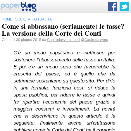
HOME
›
SOCIETÀ
›
ATTUALITÀ
Come si abbassano (seriamente) le tasse?
La versione della Corte dei Conti
Creato il 30 giugno 2015 da
Capiredavverolacrisi
@Capiredavvero
C’è un modo populistico e inefficace per
sostenere l’abbassamento delle tasse in Italia.
E poi c’è un modo serio che favorirebbe la
crescita del paese, ed è quello che da
settimane sosteniamo su questo sito. Per dirlo
in una formula, funziona così: si riduce la
spesa pubblica, per ridurre le tasse e quindi
far ripartire l’economia del paese grazie a
maggiori consumi e investimenti. La novità
che vi descriviamo in questo articolo è la
seguente: finalmente anche un’istituzione
pubblica come la Corte dei Conti ha il coraggio