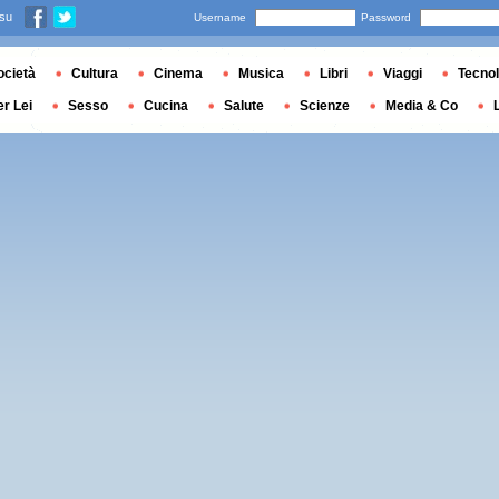
 su
Username
Password
ocietà
Cultura
Cinema
Musica
Libri
Viaggi
Tecnol
er Lei
Sesso
Cucina
Salute
Scienze
Media & Co