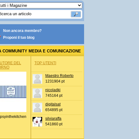
Non ancora membro?
Proponi il tuo blog
A COMMUNITY MEDIA E COMUNICAZIONE
AUTORE DEL
TOP UTENTI
ORNO
Maestro Roberto
1231904 pt
nicoladki
745164 pt
digitalsat
654895 pt
psyinthekitchen
silviaraffa
541860 pt