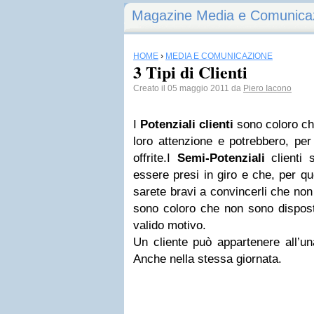
Magazine Media e Comunica
HOME
›
MEDIA E COMUNICAZIONE
3 Tipi di Clienti
Creato il 05 maggio 2011 da
Piero Iacono
I
Potenziali clienti
sono coloro ch
loro attenzione e potrebbero, per
offrite.I
Semi-Potenziali
clienti 
essere presi in giro e che, per q
sarete bravi a convincerli che no
sono coloro che non sono dispost
valido motivo.
Un cliente può appartenere all’una
Anche nella stessa giornata.