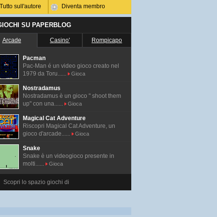
Tutto sull'autore
Diventa membro
 GIOCHI SU PAPERBLOG
Arcade
Casino'
Rompicapo
Pacman
Pac-Man é un video gioco creato nel
1979 da Toru......
Gioca
Nostradamus
Nostradamus è un gioco " shoot them
up" con una......
Gioca
Magical Cat Adventure
Riscopri Magical Cat Adventure, un
gioco d'arcade......
Gioca
Snake
Snake è un videogioco presente in
molti......
Gioca
Scopri lo spazio giochi di