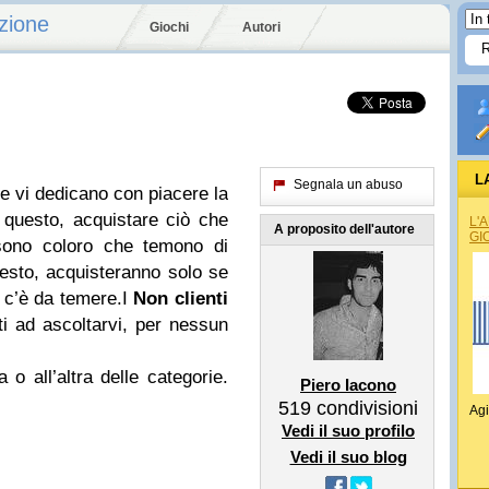
zione
Giochi
Autori
L
Segnala un abuso
e vi dedicano con piacere la
 questo, acquistare ciò che
L'
A proposito dell'autore
GI
sono coloro che temono di
uesto, acquisteranno solo se
n c’è da temere.I
Non clienti
i ad ascoltarvi, per nessun
 o all’altra delle categorie.
Piero Iacono
519
condivisioni
Agi
Vedi il suo profilo
Vedi il suo blog