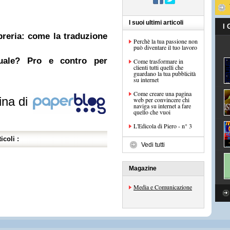
I suoi ultimi articoli
I
ibreria: come la traduzione
Perchè la tua passione non
può diventare il tuo lavoro
nuale? Pro e contro per
Come trasformare in
clienti tutti quelli che
guardano la tua pubblicità
su internet
Come creare una pagina
ina di
web per convincere chi
naviga su internet a fare
quello che vuoi
L'Edicola di Piero - n° 3
icoli :
Vedi tutti
Magazine
Media e Comunicazione