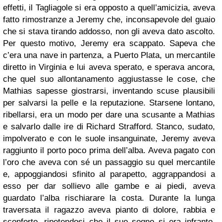
effetti, il Tagliagole si era opposto a quell’amicizia, aveva
fatto rimostranze a Jeremy che, inconsapevole del guaio
che si stava tirando addosso, non gli aveva dato ascolto.
Per questo motivo, Jeremy era scappato. Sapeva che
c’era una nave in partenza, a Puerto Plata, un mercantile
diretto in Virginia e lui aveva sperato, e sperava ancora,
che quel suo allontanamento aggiustasse le cose, che
Mathias sapesse giostrarsi, inventando scuse plausibili
per salvarsi la pelle e la reputazione. Starsene lontano,
ribellarsi, era un modo per dare una scusante a Mathias
e salvarlo dalle ire di Richard Strafford. Stanco, sudato,
impolverato e con le suole insanguinate, Jeremy aveva
raggiunto il porto poco prima dell’alba. Aveva pagato con
l’oro che aveva con sé un passaggio su quel mercantile
e, appoggiandosi sfinito al parapetto, aggrappandosi a
esso per dar sollievo alle gambe e ai piedi, aveva
guardato l’alba rischiarare la costa. Durante la lunga
traversata il ragazzo aveva pianto di dolore, rabbia e
sconforto, ripetendosi che il suo sogno si era infranto,