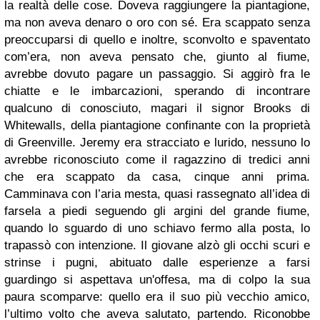
la realtà delle cose. Doveva raggiungere la piantagione,
ma non aveva denaro o oro con sé. Era scappato senza
preoccuparsi di quello e inoltre, sconvolto e spaventato
com’era, non aveva pensato che, giunto al fiume,
avrebbe dovuto pagare un passaggio. Si aggirò fra le
chiatte e le imbarcazioni, sperando di incontrare
qualcuno di conosciuto, magari il signor Brooks di
Whitewalls, della piantagione confinante con la proprietà
di Greenville. Jeremy era stracciato e lurido, nessuno lo
avrebbe riconosciuto come il ragazzino di tredici anni
che era scappato da casa, cinque anni prima.
Camminava con l’aria mesta, quasi rassegnato all’idea di
farsela a piedi seguendo gli argini del grande fiume,
quando lo sguardo di uno schiavo fermo alla posta, lo
trapassò con intenzione. Il giovane alzò gli occhi scuri e
strinse i pugni, abituato dalle esperienze a farsi
guardingo si aspettava un'offesa, ma di colpo la sua
paura scomparve: quello era il suo più vecchio amico,
l’ultimo volto che aveva salutato, partendo. Riconobbe