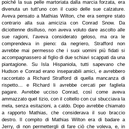
poiché la sua pelle martoriata dalla marcia forzata, era
divenuta un tutt’uno con il cuoio delle sue calzature.
Aveva pensato a Mathias Wilton, che era sempre stato
contrario alla sua amicizia con Conrad Snow. Da
diciottenne disilluso, non aveva voluto dare ascolto alle
sue ragioni, l’aveva considerato geloso, ma ora le
comprendeva in pieno: da negriero, Strafford non
avrebbe mai permesso che i suoi uomini più fidati si
accompagnassero al figlio di due schiavi scappati da una
piantagione. Su Isla Hispaniola, tutti sapevano che
Hudson e Conrad erano inseparabili amici, e avrebbero
raccontato a Richard Strafford di quella mancanza di
rispetto… e Richard li avrebbe cercati per fagliela
pagare. Avrebbe ucciso Conrad, così come aveva
ammazzato quel tizio, con il coltello con cui sbucciava la
mela, senza esitazioni, a caldo. Dopo avrebbe chiamato
a rapporto Mathias, che considerava il suo braccio
destro. Il compito di Mathias Wilton era di badare a
Jerry, di non permettergli di fare ciò che voleva, e, in