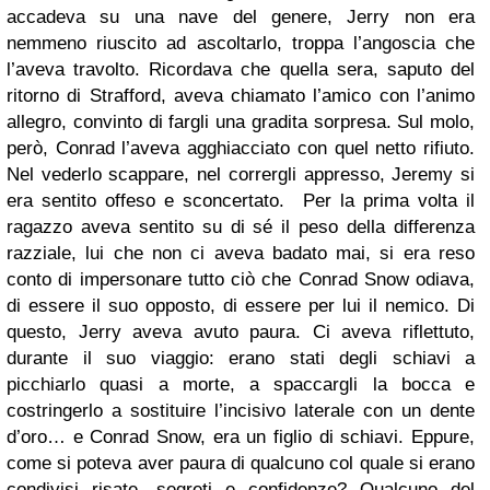
accadeva su una nave del genere, Jerry non era
nemmeno riuscito ad ascoltarlo, troppa l’angoscia che
l’aveva travolto. Ricordava che quella sera, saputo del
ritorno di Strafford, aveva chiamato l’amico con l’animo
allegro, convinto di fargli una gradita sorpresa. Sul molo,
però, Conrad l’aveva agghiacciato con quel netto rifiuto.
Nel vederlo scappare, nel corrergli appresso, Jeremy si
era sentito offeso e sconcertato. Per la prima volta il
ragazzo aveva sentito su di sé il peso della differenza
razziale, lui che non ci aveva badato mai, si era reso
conto di impersonare tutto ciò che Conrad Snow odiava,
di essere il suo opposto, di essere per lui il nemico. Di
questo, Jerry aveva avuto paura. Ci aveva riflettuto,
durante il suo viaggio: erano stati degli schiavi a
picchiarlo quasi a morte, a spaccargli la bocca e
costringerlo a sostituire l’incisivo laterale con un dente
d’oro… e Conrad Snow, era un figlio di schiavi. Eppure,
come si poteva aver paura di qualcuno col quale si erano
condivisi risate, segreti e confidenze? Qualcuno del