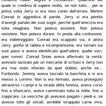
quale si credeva di sapere molto, se non tutto… per la
prima volta Jerry si era reso conto dell’errore. Mentre
Conrad lo aggrediva di parole, Jerry si era pentito
d’avergli parlato dei suoi sogni, perché quell’amicizia era
tutta sbagliata. Non poteva esistere. Non poteva
resistere. Non poteva durare. In preda alla confusione,
era indietreggiato. Conrad era scappato via, e allora
Jerry, gonfio di rabbia e incomprensione, era tornato sui
suoi passi e aveva identificato quell’odore, quelle voci,
quei rumori. Conrad Snow aveva affermato la verità:
avevano lavorato per un mercante di schiavi e Jerry non
era mai stato sfiorato da quel dubbio, anche se…
Furibondo, Jeremy aveva lasciato la banchina e si era
messo a correre. Non si era fermato, aveva proseguito
attraverso i campi e la strada della foresta, aveva corso
fino a sfiancarsi, aveva camminato tutta la notte, fino a
zoppicare. Le vesciche gli avevano piagato i piedi e, se
avesse tolto gli stivali, avrebbe strappato carne viva,