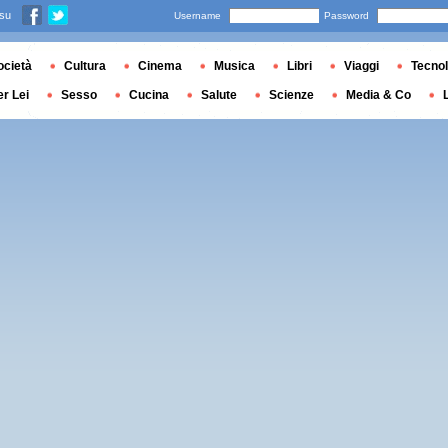
 su
Username
Password
ocietà
Cultura
Cinema
Musica
Libri
Viaggi
Tecnol
er Lei
Sesso
Cucina
Salute
Scienze
Media & Co