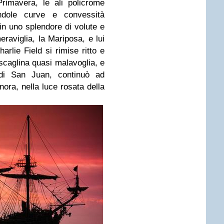
imavera, le ali policrome
andole curve e convessità
, in uno splendore di volute e
meraviglia, la Mariposa, e lui
rlie Field si rimise ritto e
scaglina quasi malavoglia, e
 di San Juan, continuò ad
nora, nella luce rosata della