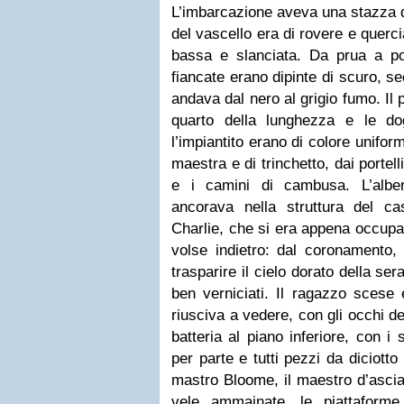
L’imbarcazione aveva una stazza di
del vascello era di rovere e querc
bassa e slanciata. Da prua a p
fiancate erano dipinte di scuro, s
andava dal nero al grigio fumo. Il 
quarto della lunghezza e le 
l’impiantito erano di colore uniforme
maestra e di trinchetto, dai portel
e i camini di cambusa. L’albe
ancorava nella struttura del ca
Charlie, che si era appena occupa
volse indietro: dal coronamento, 
trasparire il cielo dorato della ser
ben verniciati. Il ragazzo scese 
riusciva a vedere, con gli occhi de
batteria al piano inferiore, con i 
per parte e tutti pezzi da diciotto
mastro Bloome, il maestro d’ascia
vele ammainate, le piattaforme