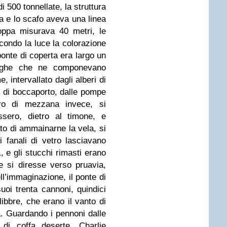
 500 tonnellate, la struttura
ia e lo scafo aveva una linea
oppa misurava 40 metri, le
econdo la luce la colorazione
ponte di coperta era largo un
doghe che ne componevano
, intervallato dagli alberi di
li di boccaporto, dalle pompe
ro di mezzana invece, si
ssero, dietro al timone, e
to di ammainarne la vela, si
i fanali di vetro lasciavano
a, e gli stucchi rimasti erano
e si diresse verso pruavia,
ll’immaginazione, il ponte di
suoi trenta cannoni, quindici
 libbre, che erano il vanto di
. Guardando i pennoni dalle
 di coffa deserte, Charlie