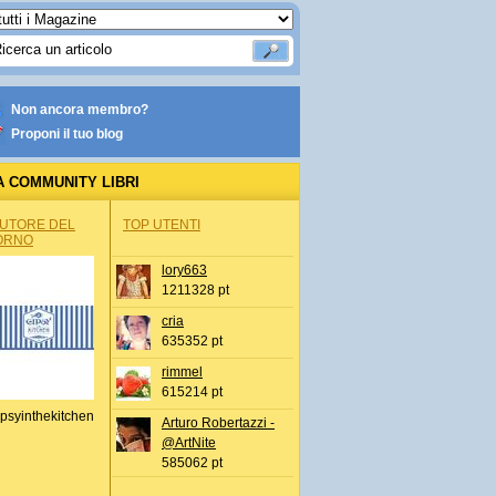
Non ancora membro?
Proponi il tuo blog
A COMMUNITY LIBRI
AUTORE DEL
TOP UTENTI
ORNO
lory663
1211328 pt
cria
635352 pt
rimmel
615214 pt
psyinthekitchen
Arturo Robertazzi -
@ArtNite
585062 pt