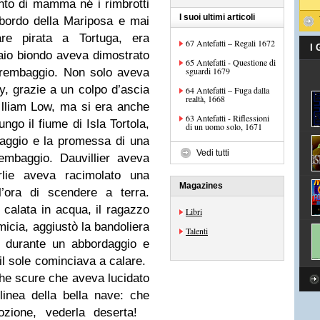
anto di mamma né i rimbrotti
I suoi ultimi articoli
 bordo della Mariposa e mai
are pirata a Tortuga, era
67 Antefatti – Regali 1672
I
aio biondo aveva dimostrato
65 Antefatti - Questione di
sguardi 1679
arrembaggio. Non solo aveva
y, grazie a un colpo d’ascia
64 Antefatti – Fuga dalla
realtà, 1668
illiam Low, ma si era anche
63 Antefatti - Riflessioni
ungo il fiume di Isla Tortola,
di un uomo solo, 1671
paggio e la promessa di una
Vedi tutti
embaggio. Dauvillier aveva
lie aveva racimolato una
Magazines
’ora di scendere a terra.
 calata in acqua, il ragazzo
Libri
camicia, aggiustò la bandoliera
Talenti
o durante un abbordaggio e
 il sole cominciava a calare.
ghe scure che aveva lucidato
linea della bella nave: che
mozione, vederla deserta!