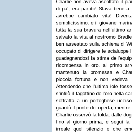
Charlie non aveva ascoltato il pi
di pa’, era partito! Stava bene a
avrebbe cambiato vita! Divent
semplicissimo, e il giovane marin
tutta la sua bravura nell’ultimo 
salvato la vita al nostromo Bradle
ben assestato sulla schiena di W
occupato di dirigere le scialuppe l
guadagnandosi la stima dell’equi
ricompensa in oro, al primo arr
mantenuto la promessa e Char
piccola fortuna e non vedeva l
Attendendo che l’ultima iole fosse
s’infilò il fagottino dell’oro nella 
sottratta a un portoghese uccis
guardò il ponte di coperta, mentre
Charlie osservò la tolda, dalle do
fino al giorno prima, e seguì la 
irreale quel silenzio e che e