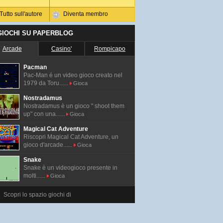
Tutto sull'autore
Diventa membro
 GIOCHI SU PAPERBLOG
Arcade
Casino'
Rompicapo
Pacman
Pac-Man é un video gioco creato nel
1979 da Toru......
Gioca
Nostradamus
Nostradamus è un gioco " shoot them
up" con una......
Gioca
Magical Cat Adventure
Riscopri Magical Cat Adventure, un
gioco d'arcade......
Gioca
Snake
Snake è un videogioco presente in
molti......
Gioca
Scopri lo spazio giochi di