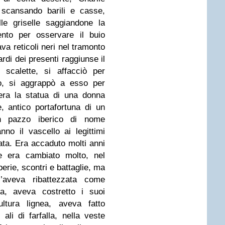
 scansando barili e casse,
le griselle saggiandone la
ento per osservare il buio
va reticoli neri nel tramonto
rdi dei presenti raggiunse il
 scalette, si affacciò per
o, si aggrappò a esso per
era la statua di una donna
, antico portafortuna di un
un pazzo iberico di nome
nno il vascello ai legittimi
rata. Era accaduto molti anni
ne era cambiato molto, nel
erie, scontri e battaglie, ma
’aveva ribattezzata come
na, aveva costretto i suoi
ultura lignea, aveva fatto
i ali di farfalla, nella veste