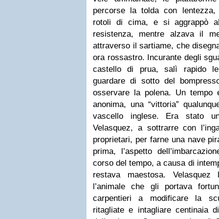
percorse la tolda con lentezza,
rotoli di cima, e si aggrappò al
resistenza, mentre alzava il m
attraverso il sartiame, che disegna
ora rossastro. Incurante degli sgua
castello di prua, salì rapido le
guardare di sotto del bompress
osservare la polena. Un tempo 
anonima, una “vittoria” qualunque
vascello inglese. Era stato 
Velasquez, a sottrarre con l’inga
proprietari, per farne una nave pi
prima, l’aspetto dell’imbarcazio
corso del tempo, a causa di intemp
restava maestosa. Velasquez l
l’animale che gli portava fortu
carpentieri a modificare la sc
ritagliate e intagliare centinaia d