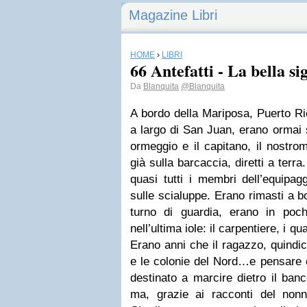
Magazine Libri
HOME
›
LIBRI
66 Antefatti - La bella s
Da
Blanquita
@Blanquita
A bordo della Mariposa, Puerto Ri
a largo di San Juan, erano ormai 
ormeggio e il capitano, il nostro
già sulla barcaccia, diretti a terr
quasi tutti i membri dell’equipag
sulle scialuppe. Erano rimasti a bo
turno di guardia, erano in poc
nell’ultima iole: il carpentiere, i qu
Erano anni che il ragazzo, quindic
e le colonie del Nord…e pensare c
destinato a marcire dietro il banc
ma, grazie ai racconti del non