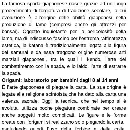
La famosa spada giapponese nasce grazie ad un lungo
procedimento di forgiatura di tradizione secolare, la cui
evoluzione è all’origine delle abilità giapponesi nella
produzione di lame (compresi anche gli attrezzi per
bonsai). Oggetto inquietante per la pericolosità della
lama, ma di indiscusso fascino per l’estrema raffinatezza
estetica, la katana è tradizionalmente legata alla figura
del samurai e da essa traggono origine numerose arti
marziali giapponesi, tra le quali il kendō, l’arte del
combattimento con la spada, e lo iaidō, l’arte di estrarre
la spada.
Origami: laboratorio per bambini dagli 8 ai 14 anni
È l’arte giapponese di piegare la carta. La sua origine è
legata alla religione scintoista che ha dato alla carta una
valenza sacrale. Oggi la tecnica, che nel tempo si è
evoluta, utilizza poche piegature combinate per creare
anche soggetti molto complicati. Le figure e le forme
create con l’origami si realizzano solo piegando la carta,
escludendo quindi l’uso della forbice e della colla.