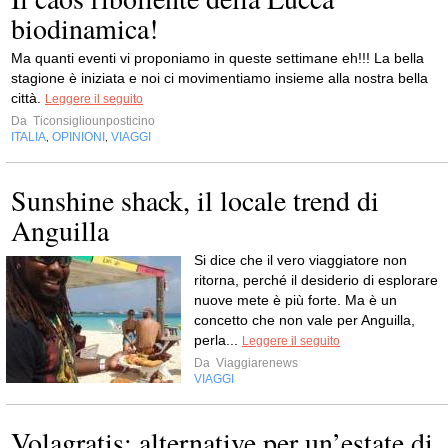
biodinamica!
Ma quanti eventi vi proponiamo in queste settimane eh!!! La bella
stagione è iniziata e noi ci movimentiamo insieme alla nostra bella
città.
Leggere il seguito
Da
Ticonsigliounposticino
ITALIA
OPINIONI
VIAGGI
,
,
Sunshine shack, il locale trend di
Anguilla
Si dice che il vero viaggiatore non
ritorna, perché il desiderio di esplorare
nuove mete è più forte. Ma è un
concetto che non vale per Anguilla,
perla...
Leggere il seguito
Da
Viaggiarenews
VIAGGI
Volagratis: alternative per un’estate di