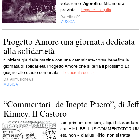
velodromo Vigorelli di Milano era
prevista...
Leggere il seguito
Da
Athos56
MUSICA
Progetto Amore una giornata dedicata
alla solidarietà
r Inizierà già dalla mattina con una camminata-corsa benefica la
giornata di solidarietà Progetto Amore che si terrà il prossimo 13
giugno allo stadio comunale...
Leggere il seguito
Da
Allmusicnews
MUSICA
“Commentarii de Inepto Puero”, di Jef
Kinney, Il Castoro
Iam primum omnium, aliquid clarandum
est: Hic LIBELLUS COMMENTATORIU
est, non « diarius »!No, non si tratta