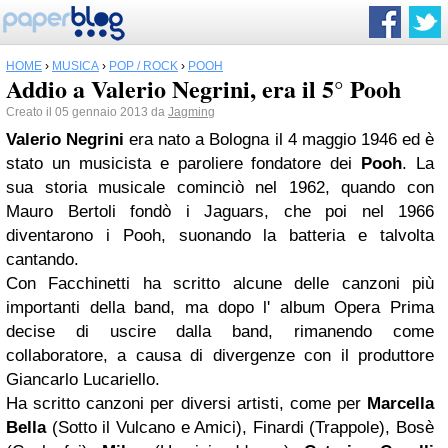
HOME
›
MUSICA
›
POP / ROCK
›
POOH
Addio a Valerio Negrini, era il 5° Pooh
Creato il 05 gennaio 2013 da
Jagming
Valerio Negrini
era nato a Bologna il 4 maggio 1946 ed è
stato un musicista e paroliere fondatore dei
Pooh
. La
sua storia musicale cominciò nel 1962, quando con
Mauro Bertoli fondò i Jaguars, che poi nel 1966
diventarono i Pooh, suonando la batteria e talvolta
cantando.
Con Facchinetti ha scritto alcune delle canzoni più
importanti della band, ma dopo l' album Opera Prima
decise di uscire dalla band, rimanendo come
collaboratore, a causa di divergenze con il produttore
Giancarlo Lucariello.
Ha scritto canzoni per diversi artisti, come per
Marcella
Bella
(Sotto il Vulcano e Amici), Finardi (Trappole), Bosè