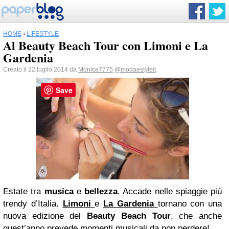
HOME
›
LIFESTYLE
Al Beauty Beach Tour con Limoni e La
Gardenia
Creato il 22 luglio 2014 da
Monica7775
@modaestyleit
Save
Estate tra
musica
e
bellezza
. Accade nelle spiaggie più
trendy d’Italia.
Limoni
e
La Gardenia
tornano con una
nuova edizione del
Beauty Beach Tour
, che anche
quest’anno prevede momenti musicali da non perdere!