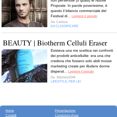
non pervenute (o quasi) le Nuove
Proposte. In parole poverissime, è
questo il bilancio commerciale del
Festival di...
Leggere il seguito
Da
Carloca
DA CLASSIFICARE
BEAUTY | Biotherm Celluli Eraser
Esisteva una me scettica nei confronti
dei prodotti anticellulite: era una che
credeva che fossero solo abili mosse
marketing create per illudere donne
disperat...
Leggere il seguito
Da
Siboney2046
LIFESTYLE
PER LEI
,
Home
Presentazione
Contatti
Condizioni d'uso