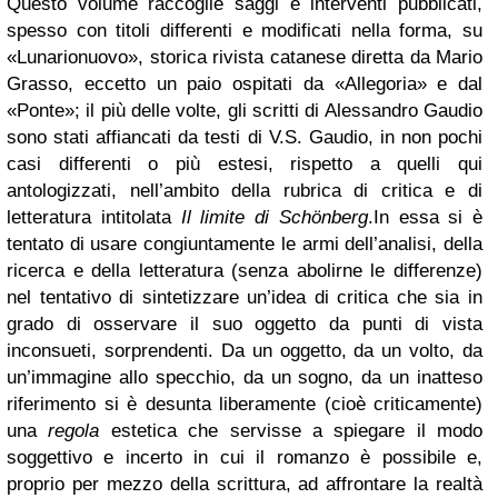
Questo volume raccoglie saggi e interventi pubblicati,
spesso con titoli differenti e modificati nella forma, su
«Lunarionuovo», storica rivista catanese diretta da Mario
Grasso, eccetto un paio ospitati da «Allegoria» e dal
«Ponte»; il più delle volte, gli scritti di Alessandro Gaudio
sono stati affiancati da testi di V.S. Gaudio, in non pochi
casi differenti o più estesi, rispetto a quelli qui
antologizzati, nell’ambito della rubrica di critica e di
letteratura intitolata
Il limite di Schönberg
.
In essa si è
tentato di usare congiuntamente le armi dell’analisi, della
ricerca e della letteratura (senza abolirne le differenze)
nel tentativo di sintetizzare un’idea di critica che sia in
grado di osservare il suo oggetto da punti di vista
inconsueti, sorprendenti. Da un oggetto, da un volto, da
un’immagine allo specchio, da un sogno, da un inatteso
riferimento si è desunta liberamente (cioè criticamente)
una
regola
estetica che servisse a spiegare il modo
soggettivo e incerto in cui il romanzo è possibile e,
proprio per mezzo della scrittura, ad affrontare la realtà