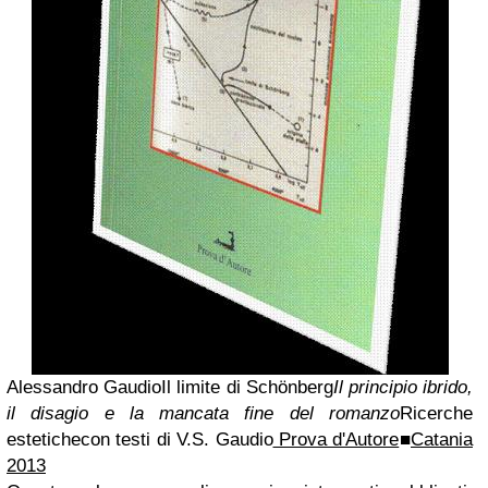
Alessandro Gaudio
Il limite di Schönberg
Il principio ibrido,
il disagio e la mancata fine del romanzo
Ricerche
estetiche
con testi di
V.S. Gaudio
Prova d'Autore
■
Catania
2013