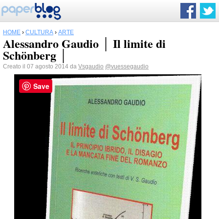
HOME
›
CULTURA
›
ARTE
Alessandro Gaudio │ Il limite di
Schönberg │
Creato il 07 agosto 2014 da
Vsgaudio
@vuessegaudio
Save