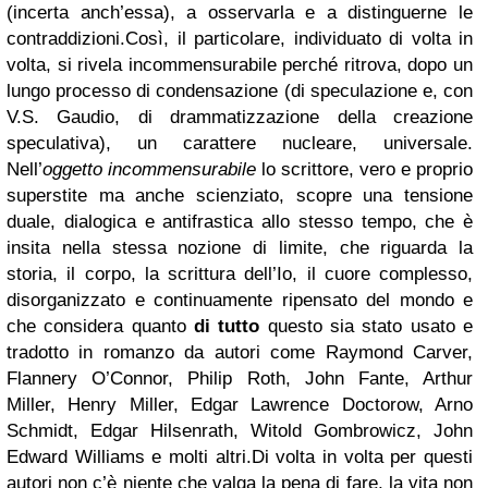
(incerta anch’essa), a osservarla e a distinguerne le
contraddizioni.
Così, il particolare, individuato di volta in
volta, si rivela incommensurabile perché ritrova, dopo un
lungo processo di condensazione (di speculazione e, con
V.S. Gaudio, di drammatizzazione della creazione
speculativa), un carattere nucleare, universale.
Nell’
oggetto incommensurabile
lo scrittore, vero e proprio
superstite ma anche scienziato, scopre una tensione
duale, dialogica e antifrastica allo stesso tempo, che è
insita nella stessa nozione di limite, che riguarda la
storia, il corpo, la scrittura dell’Io, il cuore complesso,
disorganizzato e continuamente ripensato del mondo e
che considera quanto
di tutto
questo sia stato usato e
tradotto in romanzo da autori come Raymond Carver,
Flannery O’Connor, Philip Roth, John Fante, Arthur
Miller, Henry Miller, Edgar Lawrence Doctorow,
Arno
Schmidt,
Edgar Hilsenrath, Witold Gombrowicz, John
Edward Williams e molti altri.
Di volta in volta per questi
autori non c’è niente che valga la pena di fare, la vita non