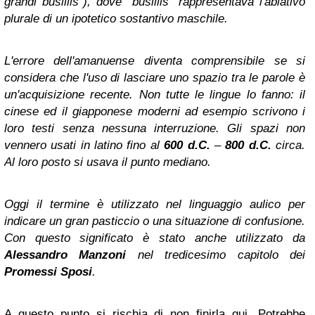
grandi busillis"), dove "busillis" rappresentava l'ablativo
plurale di un ipotetico sostantivo maschile.
L'errore dell'amanuense diventa comprensibile se si
considera che l'uso di lasciare uno spazio tra le parole è
un'acquisizione recente. Non tutte le lingue lo fanno: il
cinese ed il giapponese moderni ad esempio scrivono i
loro testi senza nessuna interruzione. Gli spazi non
vennero usati in latino fino al
600 d.C.
–
800 d.C.
circa.
Al loro posto si usava il punto mediano.
Oggi il termine è utilizzato nel linguaggio aulico per
indicare un gran pasticcio o una situazione di confusione.
Con questo significato è stato anche utilizzato da
Alessandro Manzoni
nel tredicesimo capitolo dei
Promessi Sposi
.
A questo punto si rischia di non finirla qui. Potrebbe