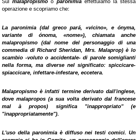
Sul
malapropismo
o
paronimia
effettuiamo la stessa
operazione e scopriamo che:
La
paronimia
(dal greco
pará
, «vicino», e
ónyma
,
variante di
ónoma
, «nome»), chiamata anche
malapropismo
(dal nome del personaggio di una
commedia di Richard Sheridan, Mrs. Malaprop) è lo
scambio -voluto o accidentale- di parole somiglianti
nella forma, ma diverse nel significato:
spiccicare-
spiaccicare
,
infettare-infestare
, eccetera.
Malapropismo
è infatti termine derivato dall'inglese,
dove
malapropos
(a sua volta derivato dal francese
mal à propos
) significa "inappropriato" (e
"inappropriatamente").
L'uso della paronimia è diffuso nei testi comici. Un