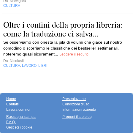
Da
Marvigar4
CULTURA
Oltre i confini della propria libreria:
come la traduzione ci salva...
Se osserviamo con onestà la pila di volumi che giace sul nostro
comodino o scorriamo le classifiche dei bestseller settimanali,
noteremo quasi sicurament...
Leggere il seguito
Da
Nicolasit
CULTURA
LAVORO
LIBRI
,
,
Home
Presentazione
Contatti
Condizioni d'uso
Lavora con noi
Informazioni azienda
Rassegna stampa
Proponi il tuo blog
F.A.Q.
Gestisci i cookie