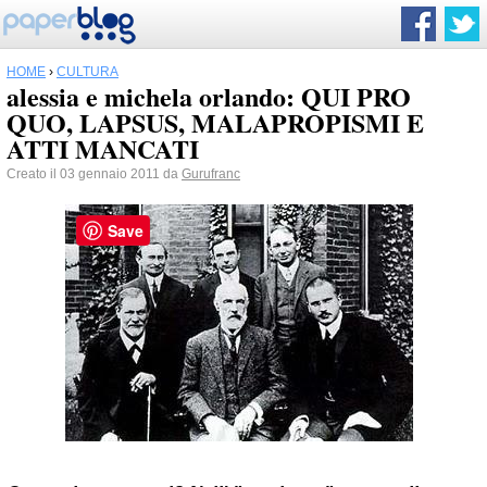
HOME
›
CULTURA
alessia e michela orlando: QUI PRO
QUO, LAPSUS, MALAPROPISMI E
ATTI MANCATI
Creato il 03 gennaio 2011 da
Gurufranc
Save