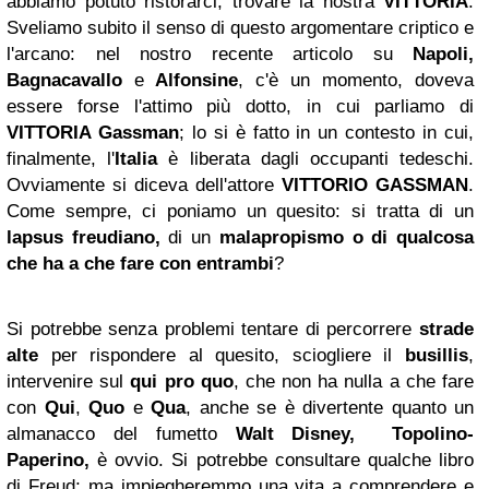
abbiamo potuto ristorarci, trovare la nostra
VITTORIA
.
Sveliamo subito il senso di questo argomentare criptico e
l'arcano: nel nostro recente articolo su
Napoli,
Bagnacavallo
e
Alfonsine
, c'è un momento, doveva
essere forse l'attimo più dotto, in cui parliamo di
VITTORIA Gassman
; lo si è fatto in un contesto in cui,
finalmente, l'
Italia
è liberata dagli occupanti tedeschi.
Ovviamente si diceva dell'attore
VITTORIO GASSMAN
.
Come sempre, ci poniamo un quesito: si tratta di un
lapsus freudiano,
di un
malapropismo o di qualcosa
che ha a che fare con entrambi
?
Si potrebbe senza problemi tentare di percorrere
strade
alte
per rispondere al quesito, sciogliere il
busillis
,
intervenire sul
qui pro quo
, che non ha nulla a che fare
con
Qui
,
Quo
e
Qua
, anche se è divertente quanto un
almanacco del fumetto
Walt Disney,
Topolino-
Paperino,
è ovvio. Si potrebbe consultare qualche libro
di Freud; ma impiegheremmo una vita a comprendere e