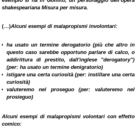
esempio si ha in Gomito, un personaggio dell'opera
shakespeariana Misura per misura.
(…)
Alcuni esempi di malapropismi involontari:
ha usato un termine
derogatorio
(più che altro in
questo caso sarebbe opportuno parlare di calco, o
addirittura di prestito, dall'inglese "derogatory")
(per:
ha usato un termine
denigratorio
)
istigare
una certa curiosità
(per:
instillare
una certa
curiosità
)
valuteremo nel
proseguo
(per:
valuteremo nel
prosieguo
)
Alcuni esempi di malapropismi volontari con effetto
comico: