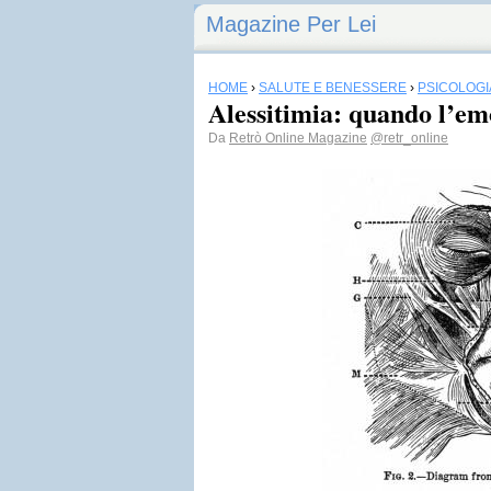
Magazine Per Lei
HOME
›
SALUTE E BENESSERE
›
PSICOLOGI
Alessitimia: quando l’em
Da
Retrò Online Magazine
@retr_online