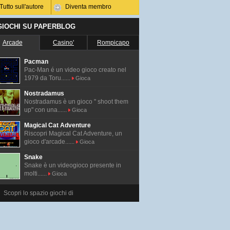
Tutto sull'autore
Diventa membro
 GIOCHI SU PAPERBLOG
Arcade
Casino'
Rompicapo
Pacman
Pac-Man é un video gioco creato nel
1979 da Toru......
Gioca
Nostradamus
Nostradamus è un gioco " shoot them
up" con una......
Gioca
Magical Cat Adventure
Riscopri Magical Cat Adventure, un
gioco d'arcade......
Gioca
Snake
Snake è un videogioco presente in
molti......
Gioca
Scopri lo spazio giochi di