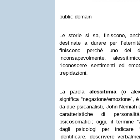
public domain
Le storie si sa, finiscono, an
destinate a durare per l’etern
finiscono perché uno dei 
inconsapevolmente, alessitim
riconoscere sentimenti ed emozio
trepidazioni.
La parola
alessitimia
(o alexi
significa “negazione/emozione”, è 
da due psicanalisti, John Nemiah e
caratteristiche di personali
psicosomatici; oggi, il termine “a
dagli psicologi per indicare “
identificare, descrivere verbalm