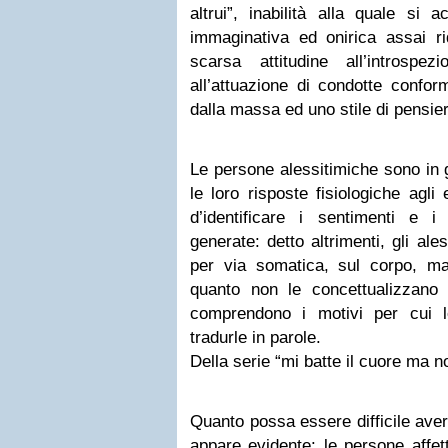
altrui”, inabilità alla quale si
immaginativa ed onirica assai r
scarsa attitudine all’introspe
all’attuazione di condotte confor
dalla massa ed uno stile di pensier
Le persone alessitimiche sono in 
le loro risposte fisiologiche agl
d’identificare i sentimenti e 
generate: detto altrimenti, gli ale
per via somatica, sul corpo, ma
quanto non le concettualizzano
comprendono i motivi per cui 
tradurle in parole.
Della serie “mi batte il cuore ma n
Quanto possa essere difficile aver
appare evidente: le persone affet