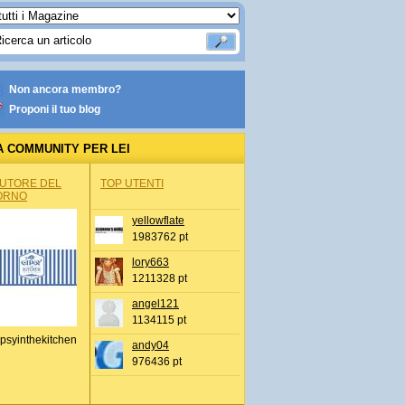
Non ancora membro?
Proponi il tuo blog
A COMMUNITY PER LEI
AUTORE DEL
TOP UTENTI
ORNO
yellowflate
1983762 pt
lory663
1211328 pt
angel121
1134115 pt
psyinthekitchen
andy04
976436 pt