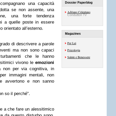
Dossier Paperblog
 accompagnano una capacità
idotta se non assente, una
Adriano Celentano
Conduttori TV
zione, una forte tendenza
mi a quelle poste in essere
o orientato all’esterno.
Magazines
Per Lei
grado di descrivere a parole
i eventi ma non sono capaci
Psicologia
i turbamenti che le hanno
Salute e Benessere
ssitimici vivono le
emozioni
 non per via cognitiva, in
 per immagini mentali, non
le avvertono e non sanno
on so il perché”.
e a che fare un alessitimico
te da questo disturbo sono,