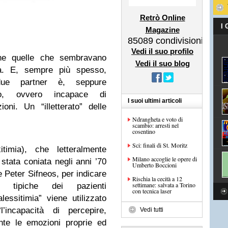
Retrò Online
I
Magazine
85089
condivisioni
Vedi il suo profilo
che quelle che sembravano
Vedi il suo blog
ità. E, sempre più spesso,
due partner è, seppure
ico, ovvero incapace di
I suoi ultimi articoli
ni. Un “illetterato” delle
Ndrangheta e voto di
scambio: arresti nel
cosentino
Sci: finali di St. Moritz
timia), che letteralmente
Milano accoglie le opere di
stata coniata negli anni ’70
Umberto Boccioni
 Peter Sifneos, per indicare
Rischia la cecità a 12
settimane: salvata a Torino
tà tipiche dei pazienti
con tecnica laser
lessitimia” viene utilizzato
l’incapacità di percepire,
Vedi tutti
ente le emozioni proprie ed