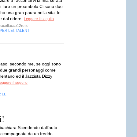
iziare a raccontarvi la mia serata
rei fare un preambolo.Ci sono due
 ho una gran paura nella vita: le
e dal ridere.
Leggere il seguito
acoltacco12rotto
PER LEI
TALENTI
,
caso, secondo me, se oggi sono
 due grandi personaggi come
entano ed il Jazzista Dizzy
eggere il seguito
 LEI
i!
lbachiara Scendendo dall’auto
accompagnata da un freddo