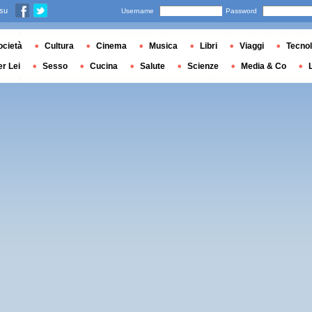
 su
Username
Password
ocietà
Cultura
Cinema
Musica
Libri
Viaggi
Tecnol
er Lei
Sesso
Cucina
Salute
Scienze
Media & Co