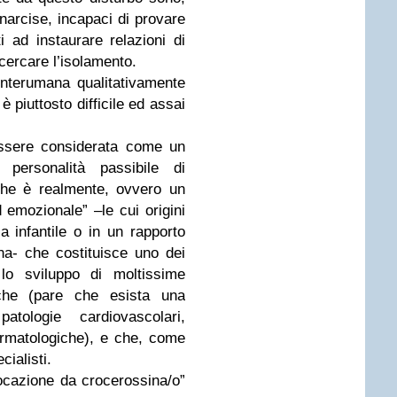
, narcise, incapaci di provare
i ad instaurare relazioni di
 cercare l’isolamento.
interumana qualitativamente
 piuttosto difficile ed assai
 essere considerata come un
 personalità passibile di
che è realmente, ovvero un
 emozionale” –le cui origini
a infantile o in un rapporto
na- che costituisce uno dei
r lo sviluppo di moltissime
iche (pare che esista una
atologie cardiovascolari,
dermatologiche), e che, come
cialisti.
ocazione da crocerossina/o”