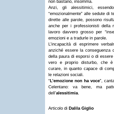
non bastano, insomma.
Anzi, gli alessitimici, essend
“emozionalmente” alle sedute di te
dirette alle parole, possono risult
anche per i professionisti della
lavoro davvero grosso per “inse
emozioni e a tradurle in parole.
L’incapacità di esprimere verbal
anziché essere la conseguenza d
della paura di esporsi o di essere
vero e proprio disturbo, che è s
curare, in quanto capace di comp
le relazioni sociali.
“
L’emozione non ha voce
”, cant
Celentano: va bene, ma pat
dell’
alessitimia
.
Articolo di
Dalila Giglio