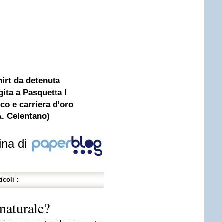
hirt da detenuta
gita a Pasquetta !
sco e carriera d’oro
A. Celentano)
ina di
icoli :
nnaturale?