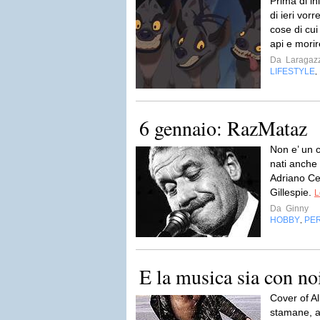
Prima di in
di ieri vor
cose di cui
api e morir
Da
Laragazz
LIFESTYLE
,
6 gennaio: RazMataz
Non e’ un 
nati anche
Adriano Cel
Gillespie.
L
Da
Ginny
HOBBY
PER
,
E la musica sia con no
Cover of A
stamane, 