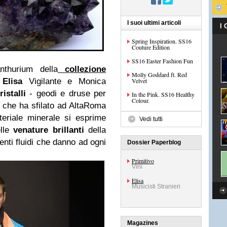
I suoi ultimi articoli
I
Spring Inspiration. SS16
Couture Edition
SS16 Easter Fashion Fun
anthurium della
collezione
Molly Goddard ft. Red
i
Elisa
Vigilante e Monica
Velvet
istalli
- geodi e druse per
In the Pink. SS16 Healthy
Colour.
 che ha sfilato ad AltaRoma
teriale minerale si esprime
Vedi tutti
elle
venature brillanti
della
enti fluidi che danno ad ogni
Dossier Paperblog
Primitivo
Vini
Elisa
Musicisti Stranieri
Magazines