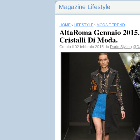
Magazine Lifestyle
HOME
›
LIFESTYLE
›
MODA E TREND
AltaRoma Gennaio 2015. 
Cristalli Di Moda.
Creato il 02 febbraio 2015 da
Dario Styling
@Da