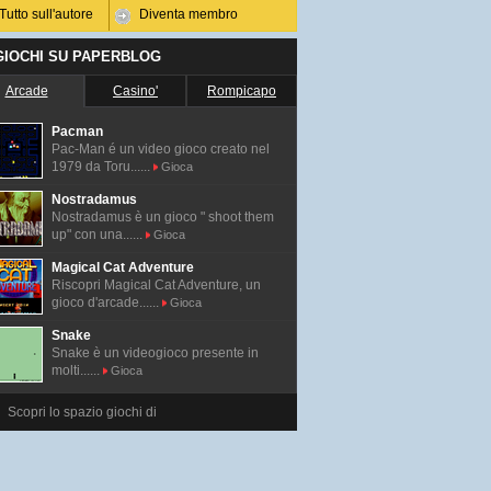
Tutto sull'autore
Diventa membro
 GIOCHI SU PAPERBLOG
Arcade
Casino'
Rompicapo
Pacman
Pac-Man é un video gioco creato nel
1979 da Toru......
Gioca
Nostradamus
Nostradamus è un gioco " shoot them
up" con una......
Gioca
Magical Cat Adventure
Riscopri Magical Cat Adventure, un
gioco d'arcade......
Gioca
Snake
Snake è un videogioco presente in
molti......
Gioca
Scopri lo spazio giochi di