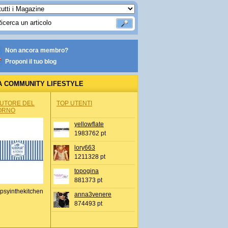
Non ancora membro?
Proponi il tuo blog
A COMMUNITY LIFESTYLE
AUTORE DEL
TOP UTENTI
ORNO
yellowflate
1983762 pt
lory663
1211328 pt
topogina
881373 pt
psyinthekitchen
anna3venere
874493 pt