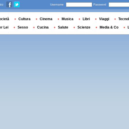
 su
Username
Password
ocietà
Cultura
Cinema
Musica
Libri
Viaggi
Tecnol
er Lei
Sesso
Cucina
Salute
Scienze
Media & Co