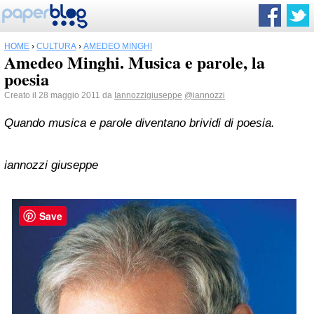
HOME
›
CULTURA
›
AMEDEO MINGHI
Amedeo Minghi. Musica e parole, la
poesia
Creato il 28 maggio 2011 da
Iannozzigiuseppe
@iannozzi
Quando musica e parole diventano brividi di poesia.
iannozzi giuseppe
Save