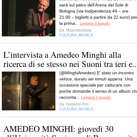
sarà sul palco dell’Arena del Sole di
Bologna (via Indipendenza 44 – ore
21.00 – biglietti a partire da 22 euro) pe
la prima...
Leggere il seguito
Da
Musicstarsblog
CULTURA
MUSICA
,
L’intervista a Amedeo Minghi alla
ricerca di se stesso nei Suoni tra ieri e..
(@MinghiAmedeo) E’ stato un incontro
veloce, durato sei minuti appena. Una
occasione speciale per catturare con
poche domande il senso di un album ch
racconta...
Leggere il seguito
Da
Giovanni Pirri
CULTURA
MUSICA
,
AMEDEO MINGHI: giovedì 30