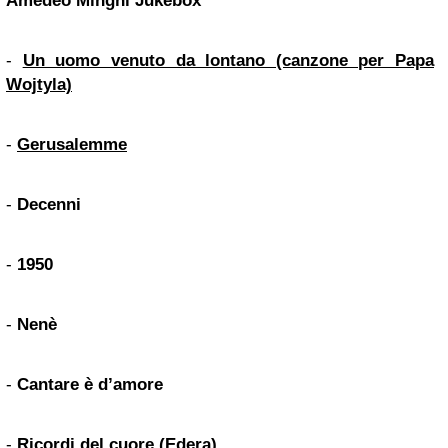
Amedeo Minghi
Jukebox
-
Un uomo venuto da lontano (canzone per Papa
Wojtyla)
-
Gerusalemme
-
Decenni
-
1950
-
Nenè
-
Cantare è d’amore
-
Ricordi del cuore (Edera)