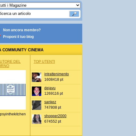
Non ancora membro?
Proponi il tuo blog
A COMMUNITY CINEMA
AUTORE DEL
TOP UTENTI
ORNO
intrattenimento
1608418 pt
dejavu
1269116 pt
sankez
747808 pt
psyinthekitchen
shopper2000
674552 pt