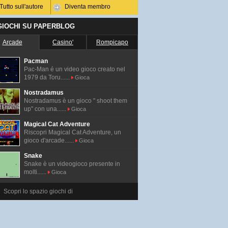
Tutto sull'autore
Diventa membro
 GIOCHI SU PAPERBLOG
Arcade
Casino'
Rompicapo
Pacman
Pac-Man é un video gioco creato nel
1979 da Toru......
Gioca
Nostradamus
Nostradamus è un gioco " shoot them
up" con una......
Gioca
Magical Cat Adventure
Riscopri Magical Cat Adventure, un
gioco d'arcade......
Gioca
Snake
Snake è un videogioco presente in
molti......
Gioca
Scopri lo spazio giochi di