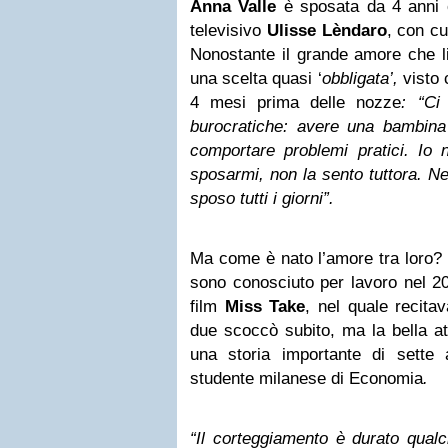
Anna Valle
è sposata da 4 anni c
televisivo
Ulisse Lèndaro
, con cu
Nonostante il grande amore che li
una scelta quasi ‘
obbligata’,
visto 
4 mesi prima delle nozze
: “Ci
burocratiche: avere una bambin
comportare problemi pratici. Io 
sposarmi, non la sento tuttora. Ne
sposo tutti i giorni”.
Ma come è nato l’amore tra loro?
sono conosciuto per lavoro nel 20
film
Miss Take
, nel quale recita
due scoccò subito, ma la bella a
una storia importante di sett
studente milanese di Economia
.
“Il corteggiamento è durato qual