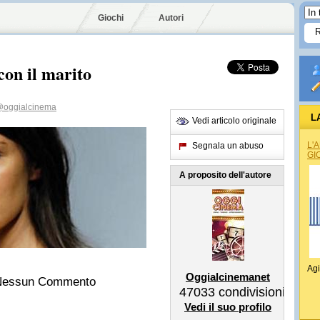
Giochi
Autori
con il marito
oggialcinema
L
Vedi articolo originale
L'
Segnala un abuso
GI
A proposito dell'autore
Agi
Oggialcinemanet
n Nessun Commento
47033
condivisioni
Vedi il suo profilo