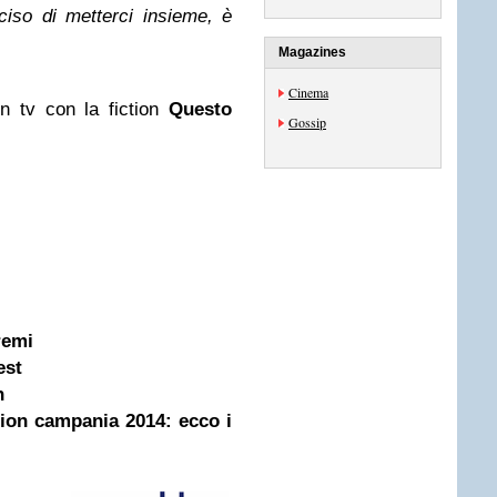
iso di metterci insieme, è
Magazines
Cinema
n tv con la fiction
Questo
Gossip
remi
est
n
ction campania 2014: ecco i