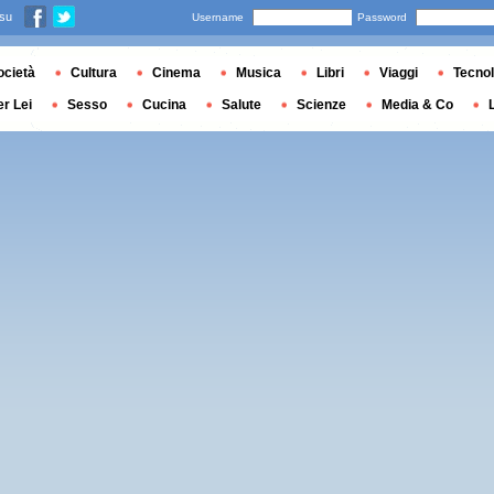
 su
Username
Password
ocietà
Cultura
Cinema
Musica
Libri
Viaggi
Tecnol
er Lei
Sesso
Cucina
Salute
Scienze
Media & Co