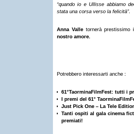
“quando io e Ullisse abbiamo dec
stata una corsa verso la felicità”.
Anna Valle
tornerà prestissimo i
nostro amore.
Potrebbero interessarti anche :
61°TaorminaFilmFest: tutti i p
I premi del 61° TaorminaFilmF
Just Pick One – La Tele Editio
Tanti ospiti al gala cinema fi
premiati!