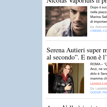
Nicolas Vaporidis il pr
Dopo il suc
nella piaz
Marina Sal
di importan
Da
Antonella
CINEMA
CU
,
Serena Autieri super
al secondo”. E non è l
ROMA – “Qu
Anzi, ne vo
dirlo è Ser
mamma che 
Leggere il s
Da
Ladyblit
GOSSIP
PE
,