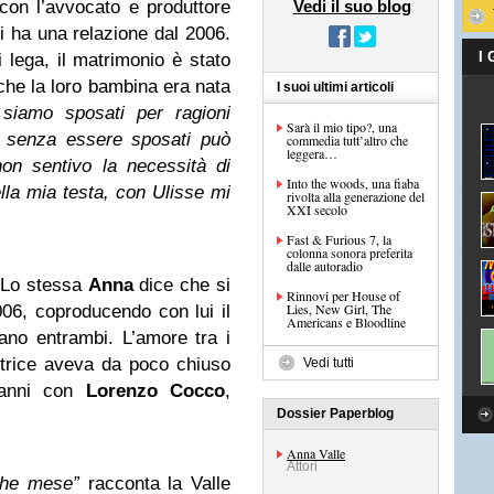
on l’avvocato e produttore
Vedi il suo blog
i ha una relazione dal 2006.
I
 lega, il matrimonio è stato
che la loro bambina era nata
I suoi ultimi articoli
 siamo sposati per ragioni
Sarà il mio tipo?, una
a senza essere sposati può
commedia tutt’altro che
leggera…
non sentivo la necessità di
Into the woods, una fiaba
lla mia testa, con Ulisse mi
rivolta alla generazione del
XXI secolo
Fast & Furious 7, la
colonna sonora preferita
dalle autoradio
 Lo stessa
Anna
dice che si
Rinnovi per House of
Lies, New Girl, The
06, coproducendo con lui il
Americans e Bloodline
vano entrambi. L’amore tra i
ttrice aveva da poco chiuso
Vedi tutti
e anni con
Lorenzo Cocco
,
Dossier Paperblog
Anna Valle
Attori
che mese”
racconta la Valle