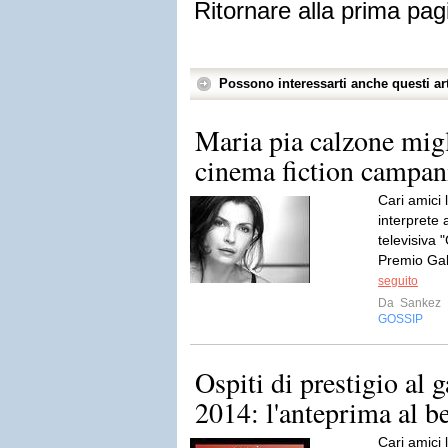
Ritornare alla prima pag
Possono interessarti anche questi art
Maria pia calzone migli
cinema fiction campan
Cari amici 
interprete 
televisiva 
Premio Gal
seguito
Da
Sankez
GOSSIP
Ospiti di prestigio al g
2014: l'anteprima al bel
Cari amici l