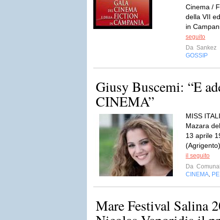
Cinema / F
della VII e
in Campania
seguito
Da
Sankez
GOSSIP
Giusy Buscemi: “E ad
CINEMA”
MISS ITALI
Mazara del 
13 aprile 
(Agrigento
il seguito
Da
Comunal
CINEMA
PE
,
Mare Festival Salina 