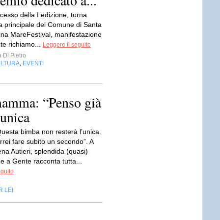
emio dedicato a...
cesso della I edizione, torna
za principale del Comune di Santa
ina MareFestival, manifestazione
te richiamo...
Leggere il seguito
 Di Pietro
LTURA
EVENTI
,
 mamma: “Penso già
’unica
esta bimba non resterà l’unica.
rrei fare subito un secondo”. A
ena Autieri, splendida (quasi)
a Gente racconta tutta...
eguito
z
R LEI