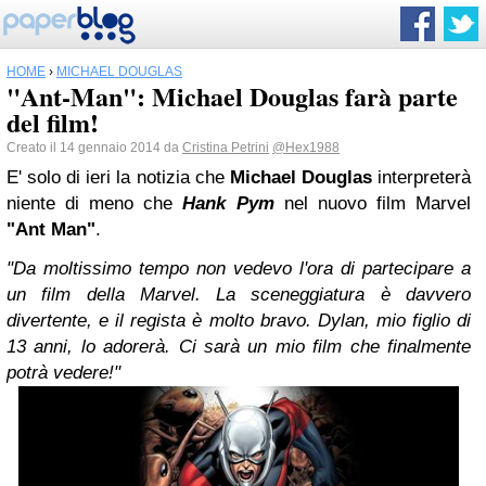
HOME
›
MICHAEL DOUGLAS
"Ant-Man": Michael Douglas farà parte
del film!
Creato il 14 gennaio 2014 da
Cristina Petrini
@Hex1988
E' solo di ieri la notizia che
Michael Douglas
interpreterà
niente di meno che
Hank Pym
nel nuovo film Marvel
"Ant Man"
.
"Da moltissimo tempo non vedevo l'ora di partecipare a
un film della Marvel. La sceneggiatura è davvero
divertente, e il regista è molto bravo. Dylan, mio figlio di
13 anni, lo adorerà. Ci sarà un mio film che finalmente
potrà vedere!"