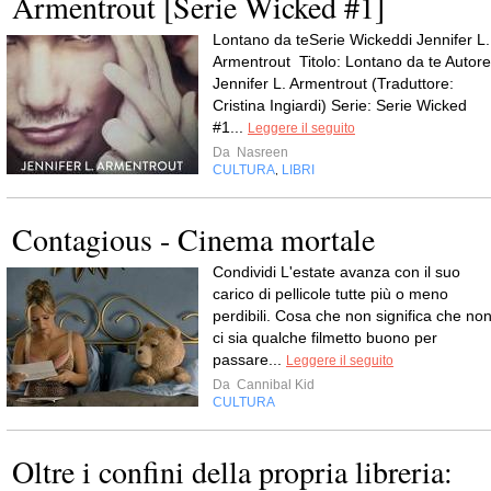
Armentrout [Serie Wicked #1]
Lontano da teSerie Wickeddi Jennifer L.
Armentrout Titolo: Lontano da te Autore
Jennifer L. Armentrout (Traduttore:
Cristina Ingiardi) Serie: Serie Wicked
#1...
Leggere il seguito
Da
Nasreen
CULTURA
LIBRI
,
Contagious - Cinema mortale
Condividi L'estate avanza con il suo
carico di pellicole tutte più o meno
perdibili. Cosa che non significa che no
ci sia qualche filmetto buono per
passare...
Leggere il seguito
Da
Cannibal Kid
CULTURA
Oltre i confini della propria libreria: