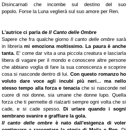
Disincarnati che incombe sul destino del suo
popolo.
Forse la Luna veglierà sul suo amore per Ren.
L'autrice ci parla de
Il Canto delle Ombre
Sapere che fra qualche giorno
Il canto delle ombre
sarà
in libreria
mi emoziona moltissimo. La paura è anche
tanta.
E' come dar vita a una piccola creatura e lasciarla
libera di vagare per il mondo e conoscere altre persone
che abbiano voglia di fare la sua conoscenza e scoprire
cosa si nasconde dentro di lui.
Con questo romanzo ho
voluto dare voce agli incubi più neri... ma nello
stesso tempo alla forza e tenacia
che si nasconde nel
cuore di noi donne, sia umane che donne lupo. Quella
forza che ti permette di rialzarti sempre ogni volta che si
cade, e si cade spesso.
Di urlare quando i sogni
sembrano svanire e graffiare la gola.
Il canto delle ombre
è nato dall'esigenza di voler
continuare a raccontare la storia di Maila e Ren.
Di