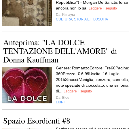
Repubblica") - Morgan De Sanctis forse
ancora non lo sa.
Leggere il seguito
Da
Kimayra
CULTURA
STORIA E FILOSOFIA
,
Anteprima: "LA DOLCE
TENTAZIONE DELL'AMORE" di
Donna Kauffman
Genere: RomanzoEditore: Tre60Pagine
360Prezzo: € 6.99Uscita: 16 Luglio
2015Sinossi:Vaniglia, zenzero, cannella,
note speziate di cioccolato: una sinfonia
di...
Leggere il seguito
Da
Blog
LIBRI
Spazio Esordienti #8