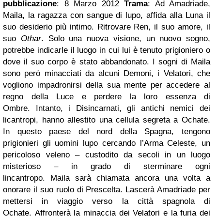
pubblicazione
: 8 M
arzo 2012
Trama
:
Ad Amadriade,
Maila, la ragazza con sangue di lupo, affida alla Luna il
suo desiderio più intimo. Ritrovare Ren, il suo amore, il
suo
Othar
.
Solo una nuova visione, un nuovo sogno,
potrebbe indicarle il luogo in cui lui è tenuto prigioniero o
dove il suo corpo è stato a
bb
andonato.
I sogni di Maila
sono però minacciati da alcuni Demoni, i Velatori, che
vogliono impadronirsi della sua mente per accedere al
regno della Luce e perdere la loro essenza di
Ombre.
Intanto, i Disincarnati, gli antichi nemici dei
licantropi, hanno allestito una cellula segreta a
Ochate.
In questo paese del nord della Spagna, tengono
prigionieri gli uomini lupo cercando l’Arma Celeste, un
pericoloso veleno – custodito da secoli in un luogo
misterioso – in grado di sterminare ogni
lincan
tropo.
Maila sarà chiamata ancora una volta a
onorare il suo ruolo di Prescelta.
Lascerà Amadriade per
mettersi in
viaggio verso la città spagnola di
Ochate.
Affronterà la minaccia dei Velatori e la furia dei