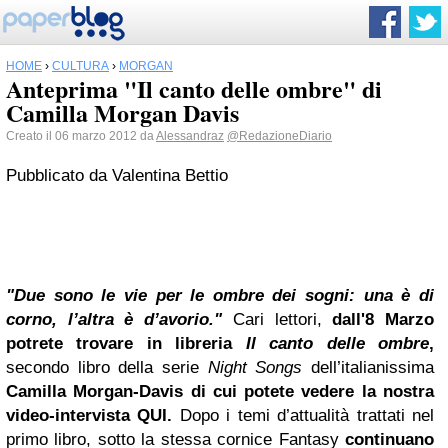
HOME
›
CULTURA
›
MORGAN
Anteprima "Il canto delle ombre" di
Camilla Morgan Davis
Creato il 06 marzo 2012 da
Alessandraz
@RedazioneDiario
Pubblicato da
Valentina Bettio
"Due sono le vie per le ombre dei sogni:
una è di
corno, l’altra è d’avorio."
Cari lettori,
dall'8 Marzo
potrete trovare in libreria
Il canto delle ombre
,
secondo libro della serie
Night Songs
dell’italianissima
Camilla Morgan-Davis di cui potete vedere la nostra
video-intervista QUI.
Dopo i temi d’attualità trattati nel
primo libro, sotto la stessa cornice Fantasy
continuano