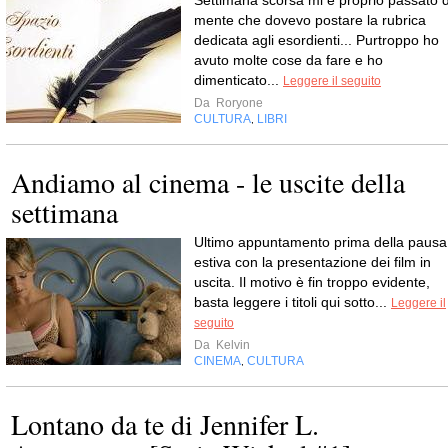
Settimana scorsa mi è proprio passato d
mente che dovevo postare la rubrica
dedicata agli esordienti... Purtroppo ho
avuto molte cose da fare e ho
dimenticato...
Leggere il seguito
Da
Roryone
CULTURA
LIBRI
,
Andiamo al cinema - le uscite della
settimana
Ultimo appuntamento prima della pausa
estiva con la presentazione dei film in
uscita. Il motivo è fin troppo evidente,
basta leggere i titoli qui sotto...
Leggere il
seguito
Da
Kelvin
CINEMA
CULTURA
,
Lontano da te di Jennifer L.