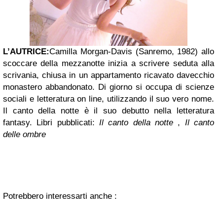
L’AUTRICE:
Camilla Morgan-Davis (Sanremo, 1982) allo
sco
ccar
e della
mezzano
tte inizia a scrivere seduta alla
s
crivania, chiusa in un appartamento ricavato da
v
e
cchio
monastero abbandonato. Di giorno si occupa di scienze
sociali e letteratura on line, ut
ilizzando il suo vero nome.
Il canto della notte è il suo debutto nella letteratura
fantasy.
Libri pubblicati:
Il canto della notte
,
Il canto
delle ombre
Potrebbero interessarti anche :