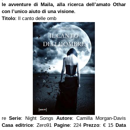
le avventure di Maila, alla ricerca dell’amato Othar
con l’unico aiuto di una visione.
Titolo
:
Il canto delle omb
re
Serie
: Night Songs
Autore
:
Camilla Morgan-Davis
Casa editrice
: Zero91
Pagine
: 224
Prezzo
: € 15
Data