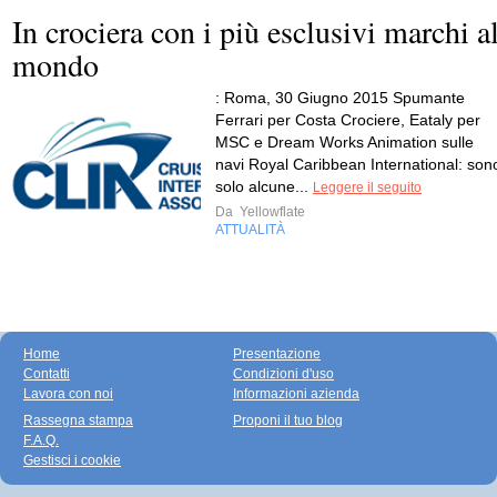
In crociera con i più esclusivi marchi a
mondo
: Roma, 30 Giugno 2015 Spumante
Ferrari per Costa Crociere, Eataly per
MSC e Dream Works Animation sulle
navi Royal Caribbean International: son
solo alcune...
Leggere il seguito
Da
Yellowflate
ATTUALITÀ
Home
Presentazione
Contatti
Condizioni d'uso
Lavora con noi
Informazioni azienda
Rassegna stampa
Proponi il tuo blog
F.A.Q.
Gestisci i cookie