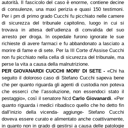
autorità. Il fascicolo del caso è enorme, contiene decine
di consulenze, una maxi perizia e quasi 150 testimoni.
Per i pm di primo grado Cucchi fu picchiato nelle camere
di sicurezza del tribunale capitolino, luogo in cui si
trovava in attesa dell’udienza di convalida del suo
arresto per droga. In ospedale furono ignorate le sue
richieste di avere farmaci e fu abbandonato a lasciato a
morire di fame e di sete. Per la III Corte d’Assise Cucchi
non fu picchiato nella cella di sicurezza del tribunale, ma
perse la vita a causa della malnutrizione.
PER GIOVANARDI CUCCHI MORI’ DI SETE -
«Chi ha
seguito il doloroso caso di Stefano Cucchi sapeva bene
che per quanto riguarda gli agenti di custodia non poteva
che esserci che l’assoluzione, non essendoci stato il
pestaggio», così il senatore Ncd
Carlo Giovanardi
. «Per
quanto riguarda i medici ribadisco quello che ho detto fin
dall’inizio della vicenda- aggiunge- Stefano Cucchi
doveva essere curato e alimentato anche coattivamente,
in quanto non in grado di gestirsi a causa delle patologie