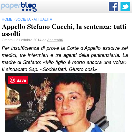
HOME
›
SOCIETÀ
›
ATTUALITÀ
Appello Stefano Cucchi, la sentenza: tutti
assolti
Creato il 31 ottobre 2014 da
Andrea86
Per insufficienza di prove la Corte d’Appello assolve sei
medici, tre infermieri e tre agenti della penitenziaria. La
madre di Stefano: «Mio figlio è morto ancora una volta».
Il sindacato Sap: «Soddisfatti. Giusto così»
Save